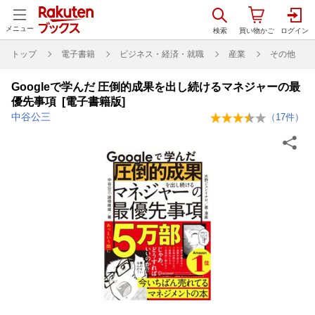
メニュー
トップ
電子書籍
ビジネス・経済・就職
産業
その他
Googleで学んだ 圧倒的成果を出し続けるマネジャーの最
優先事項 [電子書籍版]
中谷公三
（
17
件）