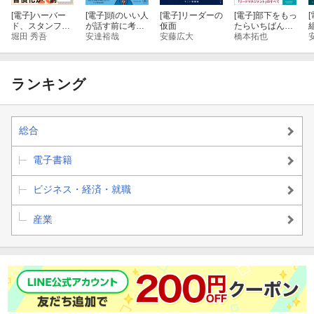
環境や立場が違っても、原理は同じだ。
[電子]
ハーバー
[電子]
頭のいい人
[電子]
リーダーの
[電子]
部下をもっ
[
ド、スタンフォ
が話す前に考え
仮面
たらいちばん最
ーー篠田真貴子氏（『LISTEN』監訳者、エール株式会社取締役）
ード、オックス
堀田 秀吾
ていること
安達裕哉
安藤広大
初に読む本
橋本拓也
フォード… 科学
的に証明された
起業した時にこれを読みたかった。
すごい習慣大百
科
ランキング
マンガの力で、知識が身体に染み込んでくる。
ーー佐渡島庸平氏（株式会社コルク代表）
総合
目標設定、意思決定、部下育成、居場所づくり、自身の成長……
電子書籍
Googleの爆発的成長を支えるマネジャーがやっていることぜん
ビジネス・経済・就職
ぶ、
産業
「マンガ×体系化メソッド」で初公開！
組織を動かすのは、戦略でも制度でもない。
人の潜在能力を解き放ち、チームを成果へ導く「マネジャー」そ
のものだ。