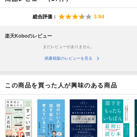
「ビジネスブックマラソン（BBM）」(2026/1/22)
3.94
総合評価：
「日経BOOK PLUS」（2026/3/24）
楽天Koboのレビュー
「STUDY HACKER」（2026/6/29〜7/1）
まだレビューがありません。
日刊工業新聞「話題の書」掲載（2026/3/26）
紙書籍版のレビューを見る
★★★推薦の声、続々！★★★**
冒険するマネジメントの鍵は「エンパワメント」にあり。
この商品を買った人が興味のある商品
高解像度のナレッジが、漫画でストンと理解できて、すぐに実践
したくなる！
ーー安斎勇樹氏（株式会社MIMIGURI 代表取締役Co-CEO）
マネジメントの基本は自己変革と人間理解。