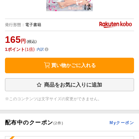
発行形態
：
電子書籍
165
円
(税込)
1
ポイント
1倍
内訳
買い物かごに入れる
商品をお気に入りに追加
※このコンテンツは文字サイズの変更ができません。
配布中のクーポン
Myクーポン
(
2
件)