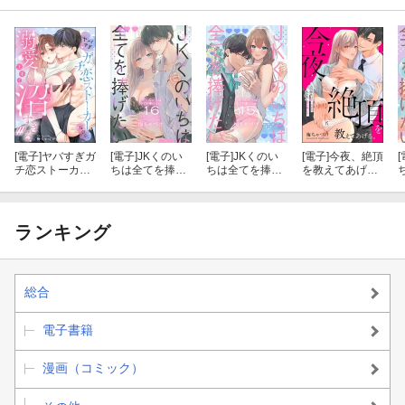
[電子]
ヤバすぎガ
[電子]
JKくのい
[電子]
JKくのい
[電子]
今夜、絶頂
[
チ恋ストーカー
ちは全てを捧げ
ちは全てを捧げ
を教えてあげ
なのに、溺愛上
たい【おまけ描
たい【おまけ描
る。 元同級生は
手で沼すぎる!!!
き下ろし付き】
き下ろし付き】
甘い快楽で私を
（単話版）
16
15
犯し愛を教える
1
（単話版）
ランキング
総合
電子書籍
漫画（コミック）