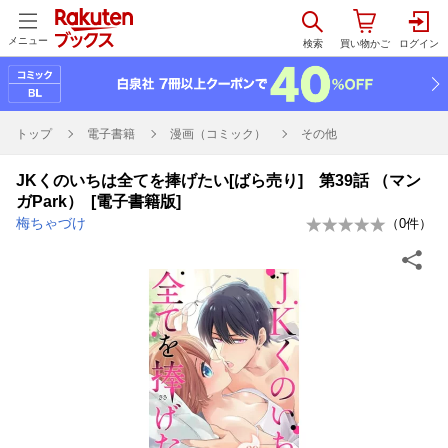
メニュー
トップ
電子書籍
漫画（コミック）
その他
JKくのいちは全てを捧げたい[ばら売り] 第39話 （マン
ガPark） [電子書籍版]
梅ちゃづけ
（
0
件）