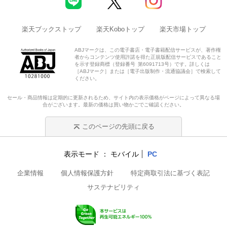
楽天ブックストップ
楽天Koboトップ
楽天市場トップ
ABJマークは、この電子書店・電子書籍配信サービスが、著作権
者からコンテンツ使用許諾を得た正規版配信サービスであること
を示す登録商標（登録番号 第6091713号）です。詳しくは
［ABJマーク］または［電子出版制作・流通協議会］で検索して
ください。
セール・商品情報は定期的に更新されるため、サイト内の表示価格がページによって異なる場
合がございます。最新の価格は買い物かごでご確認ください。
このページの先頭に戻る
表示モード
モバイル
PC
企業情報
個人情報保護方針
特定商取引法に基づく表記
サステナビリティ