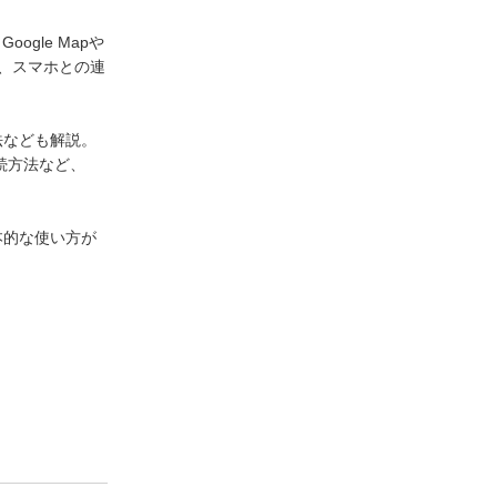
gle Mapや
集、スマホとの連
法なども解説。
接続方法など、
基本的な使い方が