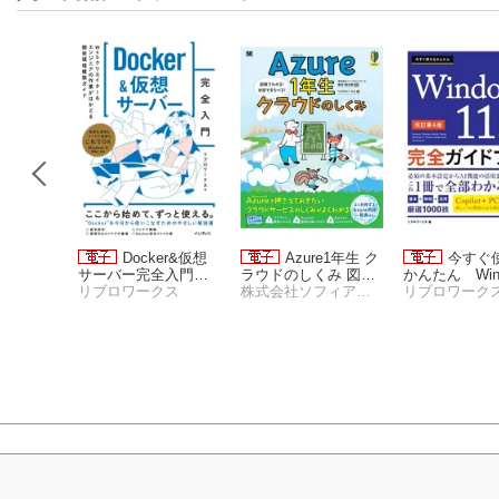
ムで学ぶP
Docker&仮想
Azure1年生 ク
今すぐ
xelではじ
サーバー完全入門
ラウドのしくみ 図解
かんたん Wind
ゲームプ
クス
Webクリエイター＆
リブロワークス
でわかる！会話でま
株式会社ソフィアネットワーク 新井 慎太朗
1 完全ガイド
リブロワーク
グ
エンジニアの作業が
なべる！
困った解決＆
はかどる開発環境構
Copilot対応
築ガイド
4版］