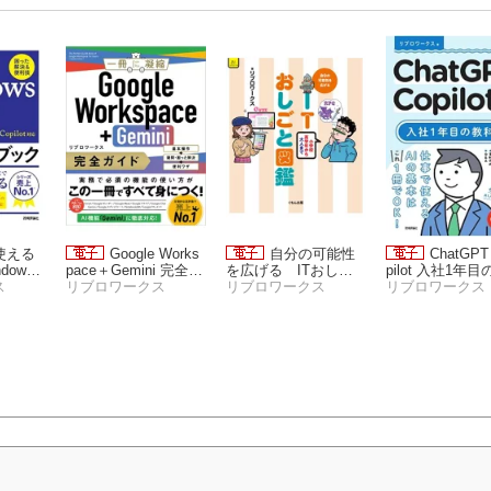
使える
Google Works
自分の可能性
ChatGPT
ows 1
pace＋Gemini 完全ガ
を広げる ITおしご
pilot 入社1年
ブック
ス
イド
リブロワークス
と図鑑
リブロワークス
書
リブロワークス
便利技
 ［改訂第