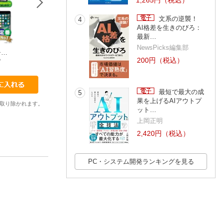
1,265円（税込）
文系の逆襲！
4
AI格差を生きのびろ：
最新…
NewsPicks編集部
セカイイチ…
セカイイチ…
セカイイチ
チ…
200円（税込）
ケイズプロダクション
タトラエディット
リブロワークス
ツ
最短で最大の成
5
果を上げるAIアウトプ
取り除かれます。
ット…
上岡正明
2,420円（税込）
PC・システム開発ランキングを見る