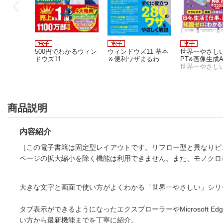
500円でわかるウィン
ウィンドウズ11 基本
世界一やさしいC
ドウズ11
＆便利ワザまるわか
PT&画像生成A
り Copilot対応
商品説明
内容紹介
［この電子書籍は固定型レイアウトです。リフロー型と異なりビ
ページの拡大縮小を除く機能は利用できません。また、モノクロ
500円でわかるウィン
ウィンドウズ11 基本
世界一やさしいC
大きな文字と画面で使い方がよくわかる「世界一やさしい」シリーズ
ドウズ11
＆便利ワザまるわか
PT&画像生成A
り Copilot対応
タブ表示ができるようになったエクスプローラーやMicrosoft Ed
い方から最新機能までを丁寧に紹介。