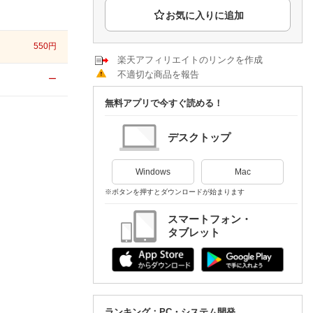
楽天チケット
エンタメニュース
推し楽
550
円
楽天アフィリエイトのリンクを作成
不適切な商品を報告
ー
無料アプリで今すぐ読める！
デスクトップ
Windows
Mac
※ボタンを押すとダウンロードが始まります
スマートフォン・
タブレット
ランキング：PC・システム開発