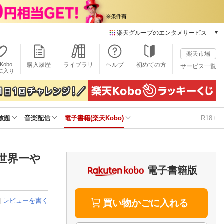
楽天グループのエンタメサービス
電子書籍
楽天市場
楽天Kobo
Kobo
購入履歴
ライブラリ
ヘルプ
初めての方
サービス一覧
本/ゲーム/CD/DVD
に入り
楽天ブックス
雑誌読み放題
楽天マガジン
放題
音楽配信
電子書籍(楽天Kobo)
R18+
音楽配信
楽天ミュージック
動画配信
楽天TV
（世界一や
動画配信ガイド
電子書籍版
Rakuten PLAY
無料テレビ
|
レビューを書く
Rチャンネル
買い物かごに入れる
チケット