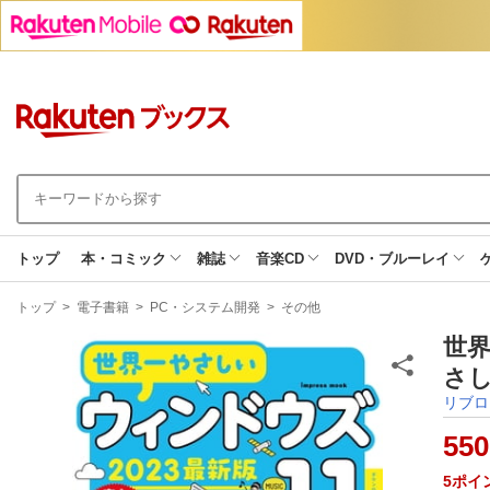
トップ
本・コミック
雑誌
音楽CD
DVD・ブルーレイ
現
トップ
>
電子書籍
>
PC・システム開発
>
その他
在
地
世界
さし
リブロ
550
5
ポイ