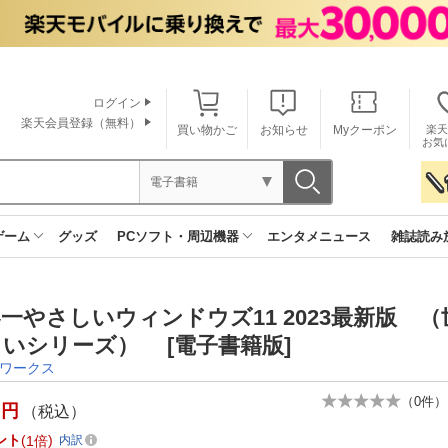
ログイン
楽天会員登録（無料）
買い物かご
お知らせ
Myクーポン
楽天
お気
電子書籍
ゲーム
グッズ
PCソフト・周辺機器
エンタメニュース
雑誌読み
一やさしいウィンドウズ11 2023最新版 
いシリーズ） [電子書籍版]
ワークス
（
0
件）
円
（税込）
ント
1倍
内訳