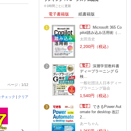
※1時間ごとに更新
電子書籍版
紙書籍版
Microsoft 365 Co
1
pilot踏み込み活用術（…
太田浩史
2,200円（税込）
深層学習教科書
2
ディープラーニング G
検…
一般社団法人日本ディー
ページ：1/12
プラーニング協会
1,540円（税込）
をチェック
|
クリア
できるPower Aut
3
omate for desktop 改訂
2…
あーちゃん