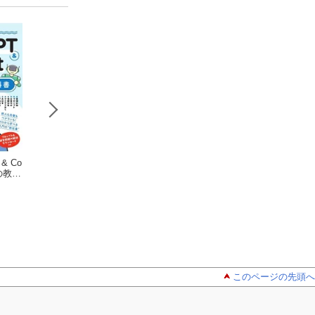
 & Co
今すぐ使える
作って学ぶExc
Cursor完
目の教科
かんたん Windows 1
el VBA入門 10のレ
門 エンジニア&W
1 完全ガイドブック
リブロワークス
ッスンで身につける
リブロワークス
クリエイターの生
リブロワークス
困った解決＆便利技
プログラミングの教
性がアップするAI
Copilot対応［改訂第5
本
ードエディターの
版］
り方
このページの先頭へ