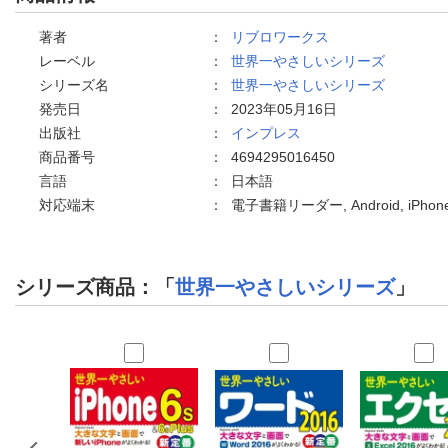
著者
：
リブロワークス
レーベル
：
世界一やさしいシリーズ
シリーズ名
：
世界一やさしいシリーズ
発売日
：
2023年05月16日
出版社
：
インプレス
商品番号
：
4694295016450
言語
：
日本語
対応端末
：
電子書籍リーダー, Android, iPh
シリーズ商品：「
世界一やさしいシリーズ
」