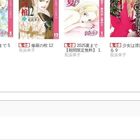
まで 5
修羅の棺 12
2025夏まで
少女は漂
長浜幸子
【期間限定無料】 1
る 9
長浜幸子
長浜幸子