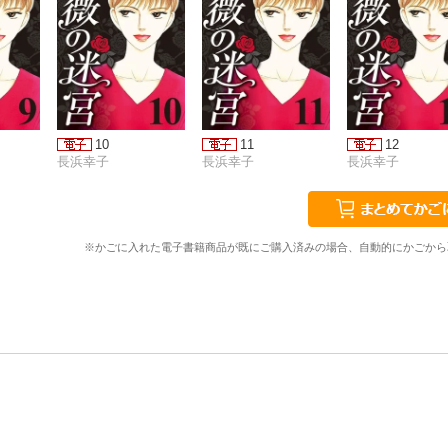
10
11
12
長浜幸子
長浜幸子
長浜幸子
※かごに入れた電子書籍商品が既にご購入済みの場合、自動的にかごから