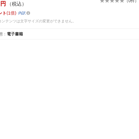
（
0
件）
円
（税込）
ント
1倍
内訳
コンテンツは文字サイズの変更ができません。
態
：
電子書籍