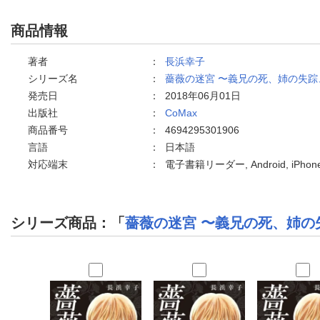
商品情報
著者
：
長浜幸子
シリーズ名
：
薔薇の迷宮 〜義兄の死、姉の失
発売日
：
2018年06月01日
出版社
：
CoMax
商品番号
：
4694295301906
言語
：
日本語
対応端末
：
電子書籍リーダー, Android, iPh
シリーズ商品：「
薔薇の迷宮 〜義兄の死、姉の