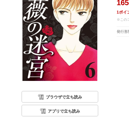
165
1
ポイ
※この
発行形
ブラウザで立ち読み
アプリで立ち読み