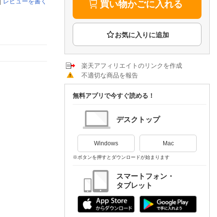
楽天チケット
|
レビューを書く
買い物かごに入れる
エンタメニュース
推し楽
楽天アフィリエイトのリンクを作成
不適切な商品を報告
無料アプリで今すぐ読める！
デスクトップ
Windows
Mac
※ボタンを押すとダウンロードが始まります
スマートフォン・
タブレット