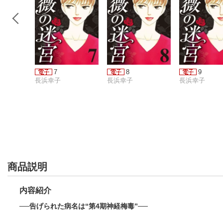
7
8
9
長浜幸子
長浜幸子
長浜幸子
商品説明
内容紹介
──告げられた病名は“第4期神経梅毒”──