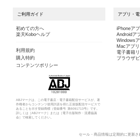
ご利用ガイド
アプリ・電
初めての方へ
iPhoneア
楽天Koboヘルプ
Android
Windows
Macアプリ
利用規約
電子書籍リ
購入特約
ブラウザビ
コンテンツポリシー
ABJマークは、この電子書店・電子書籍配信サービスが、著
作権者からコンテンツ使用許諾を得た正規版配信サービスで
あることを示す登録商標（登録番号 第6091713号）です。
詳しくは［ABJマーク］または［電子出版制作・流通協議
会］で検索してください。
セール・商品情報は定期的に更新さ