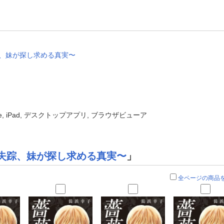
踪、妹が探し求める真実〜
one, iPad, デスクトップアプリ, ブラウザビューア
失踪、妹が探し求める真実〜
」
全ページの商品