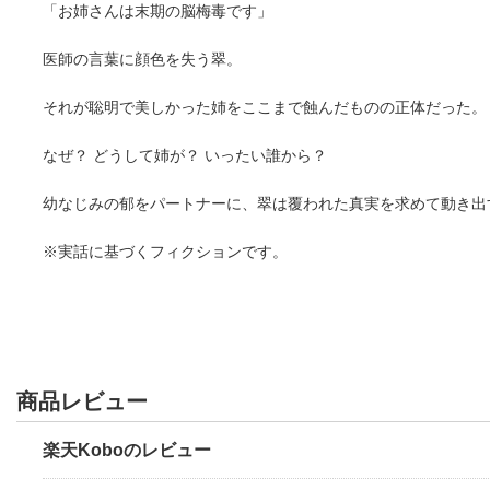
「お姉さんは末期の脳梅毒です」
医師の言葉に顔色を失う翠。
それが聡明で美しかった姉をここまで蝕んだものの正体だった。
なぜ？ どうして姉が？ いったい誰から？
幼なじみの郁をパートナーに、翠は覆われた真実を求めて動き出
※実話に基づくフィクションです。
商品レビュー
楽天Koboのレビュー