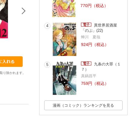
770円（税込）
異世界居酒屋
4
「のぶ」(22)
蝉川 夏哉
1
2
3
924円（税込）
長浜幸子
長浜幸子
長浜幸子
九条の大罪（１
5
７）
取り除かれます。
真鍋昌平
759円（税込）
漫画（コミック）ランキングを見る