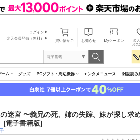
ログイン
楽天会員登録（無料）
買い物かご
お知らせ
Myクーポン
楽天
お気
電子書籍
ゲーム
グッズ
PCソフト・周辺機器
エンタメニュース
雑誌読み
薇の迷宮 〜義兄の死、姉の失踪、妹が探し求
) [電子書籍版]
子