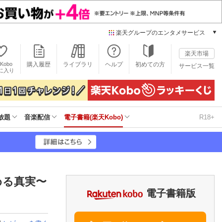
楽天グループのエンタメサービス
電子書籍
楽天市場
楽天Kobo
Kobo
購入履歴
ライブラリ
ヘルプ
初めての方
サービス一覧
本/ゲーム/CD/DVD
に入り
楽天ブックス
雑誌読み放題
楽天マガジン
放題
音楽配信
電子書籍(楽天Kobo)
R18+
音楽配信
楽天ミュージック
動画配信
楽天TV
動画配信ガイド
Rakuten PLAY
める真実〜
無料テレビ
電子書籍版
Rチャンネル
チケット