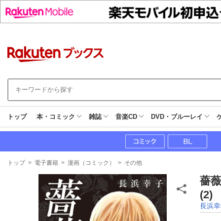
トップ
本・コミック
雑誌
音楽CD
DVD・ブルーレイ
現
トップ
>
電子書籍
>
漫画（コミック）
>
その他
在
地
薔
(2
長浜幸