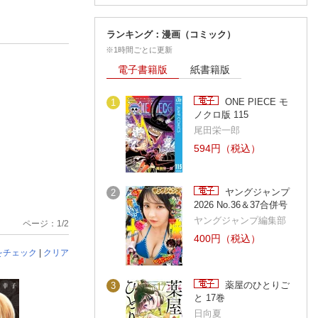
ランキング：漫画（コミック）
※1時間ごとに更新
電子書籍版
紙書籍版
ONE PIECE モ
1
ノクロ版 115
尾田栄一郎
594円（税込）
ヤングジャンプ
2
2026 No.36＆37合併号
ヤングジャンプ編集部
ページ：1/2
400円（税込）
をチェック
|
クリア
薬屋のひとりご
3
と 17巻
日向夏