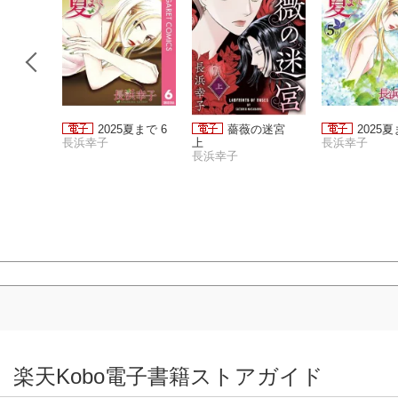
棺 11
2025夏まで 6
薔薇の迷宮
2025夏
長浜幸子
上
長浜幸子
長浜幸子
楽天Kobo電子書籍ストアガイド