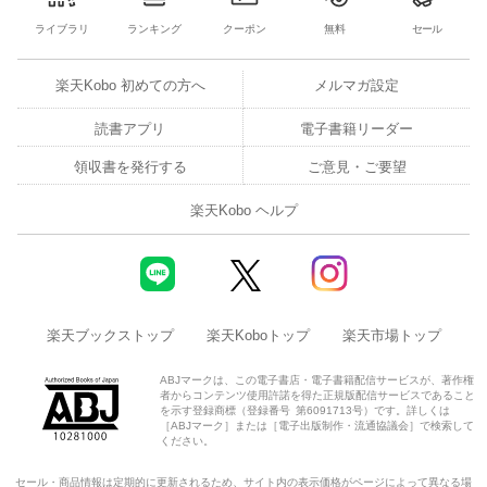
ライブラリ
ランキング
クーポン
無料
セール
楽天Kobo 初めての方へ
メルマガ設定
読書アプリ
電子書籍リーダー
領収書を発行する
ご意見・ご要望
楽天Kobo ヘルプ
楽天ブックストップ
楽天Koboトップ
楽天市場トップ
ABJマークは、この電子書店・電子書籍配信サービスが、著作権
者からコンテンツ使用許諾を得た正規版配信サービスであること
を示す登録商標（登録番号 第6091713号）です。詳しくは
［ABJマーク］または［電子出版制作・流通協議会］で検索して
ください。
セール・商品情報は定期的に更新されるため、サイト内の表示価格がページによって異なる場