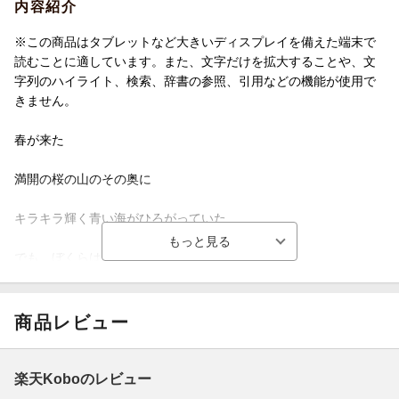
内容紹介
※この商品はタブレットなど大きいディスプレイを備えた端末で
読むことに適しています。また、文字だけを拡大することや、文
字列のハイライト、検索、辞書の参照、引用などの機能が使用で
きません。
春が来た
満開の桜の山のその奥に
キラキラ輝く青い海がひろがっていた
でも ぼくらは
花よりも海よりもだんごがうれしかったーー
商品レビュー
３人とめぐるすてきな日々。
心地よいことばと切り絵が織りなす物語は
楽天Koboのレビュー