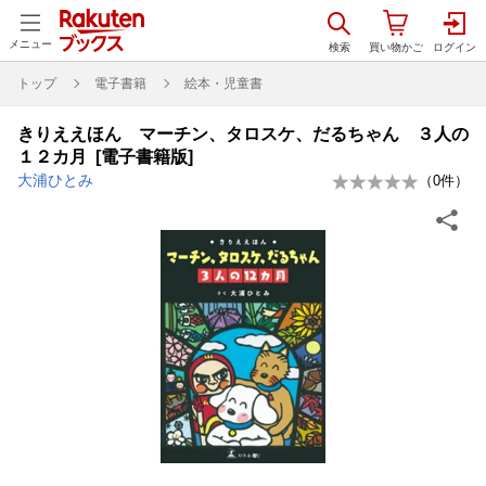
メニュー
トップ
電子書籍
絵本・児童書
きりええほん マーチン、タロスケ、だるちゃん ３人の
１２カ月 [電子書籍版]
大浦ひとみ
（
0
件）