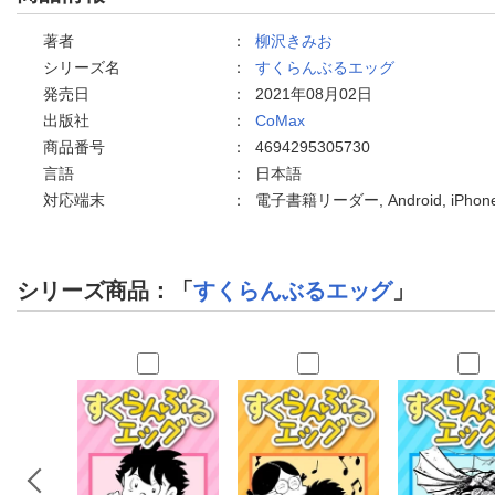
著者
：
柳沢きみお
シリーズ名
：
すくらんぶるエッグ
発売日
：
2021年08月02日
出版社
：
CoMax
商品番号
：
4694295305730
言語
：
日本語
対応端末
：
電子書籍リーダー, Android, iPh
シリーズ商品：「
すくらんぶるエッグ
」