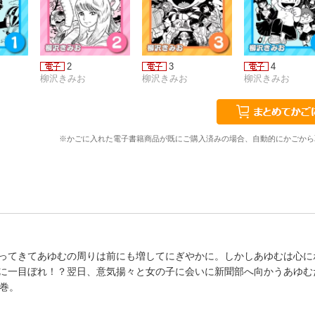
2
3
4
柳沢きみお
柳沢きみお
柳沢きみお
※かごに入れた電子書籍商品が既にご購入済みの場合、自動的にかごから
ってきてあゆむの周りは前にも増してにぎやかに。しかしあゆむは心に
に一目ぼれ！？翌日、意気揚々と女の子に会いに新聞部へ向かうあゆむ
巻。