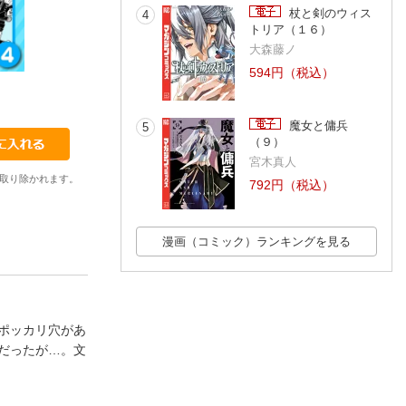
杖と剣のウィス
4
トリア（１６）
大森藤ノ
594円（税込）
5
6
7
柳沢きみお
柳沢きみお
柳沢きみお
魔女と傭兵
5
（９）
宮木真人
取り除かれます。
792円（税込）
漫画（コミック）ランキングを見る
ポッカリ穴があ
だったが…。文