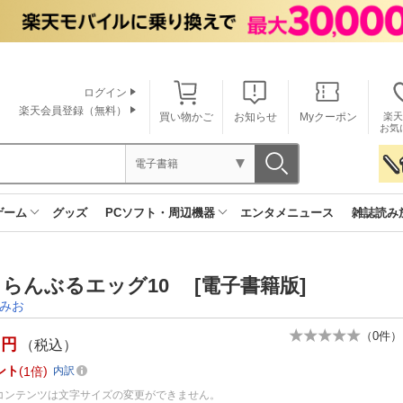
ログイン
楽天会員登録（無料）
買い物かご
お知らせ
Myクーポン
楽天
お気
電子書籍
ゲーム
グッズ
PCソフト・周辺機器
エンタメニュース
雑誌読み
らんぶるエッグ10 [電子書籍版]
みお
（
0
件）
円
（税込）
ント
1倍
内訳
コンテンツは文字サイズの変更ができません。