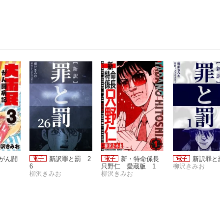
 がん闘
新訳罪と罰 2
新・特命係長
新訳罪と
6
只野仁 愛蔵版 1
柳沢きみお
柳沢きみお
柳沢きみお