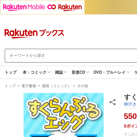
トップ
本・コミック
雑誌
音楽CD
DVD・ブルーレイ
現
トップ
>
電子書籍
>
漫画（コミック）
>
その他
在
地
すく
柳沢き
550
5
ポイ
※この