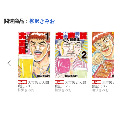
関連商品
：
柳沢きみお
華 新装
大市民 がん闘
大市民 がん闘
大市民
病記（１）
病記（２）
病記（３）
柳沢きみお
柳沢きみお
柳沢きみお