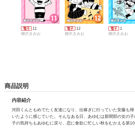
11
12
1
柳沢きみお
柳沢きみお
柳沢きみお
商品説明
内容紹介
河田くんともめでたく友達になり、出稼ぎに行っていた安藤も帰
いたように感じていた。そんなある日、あゆむは新聞部の女の子
子の気持ちもあゆむに戻り、恋に食欲に忙しい秋をむかえる第10