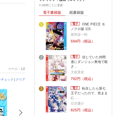
※1時間ごとに更新
電子書籍版
紙書籍版
ONE PIECE モ
1
ノクロ版 115
尾田栄一郎
594円（税込）
信じていた仲間
2
達にダンジョン奥地で殺
さ…
ページ：1/2
大前貴史
792円（税込）
をチェック
|
クリア
転生したら第七
3
王子だったので、気まま
に…
石沢庸介
825円（税込）