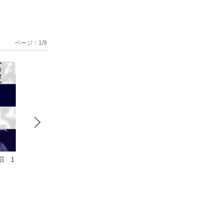
ページ：
1
/
9
罰 1
新・特命係長
終活人生論 大
新訳罪と罰
只野仁 愛蔵版 3
市民晩歌２
柳沢きみお
柳沢きみお
柳沢きみお