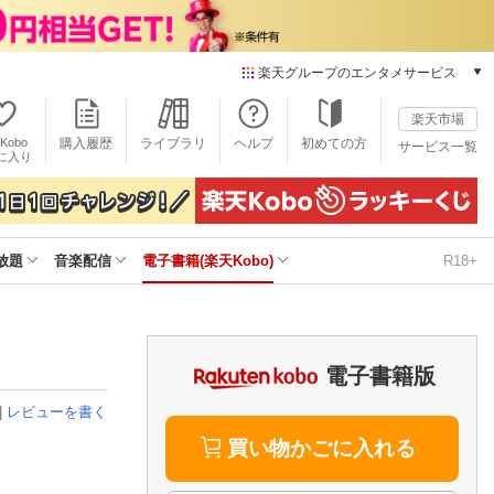
楽天グループのエンタメサービス
電子書籍
楽天市場
楽天Kobo
Kobo
購入履歴
ライブラリ
ヘルプ
初めての方
サービス一覧
本/ゲーム/CD/DVD
に入り
楽天ブックス
雑誌読み放題
楽天マガジン
放題
音楽配信
電子書籍(楽天Kobo)
R18+
音楽配信
楽天ミュージック
動画配信
楽天TV
動画配信ガイド
電子書籍版
Rakuten PLAY
|
レビューを書く
無料テレビ
Rチャンネル
買い物かごに入れる
チケット