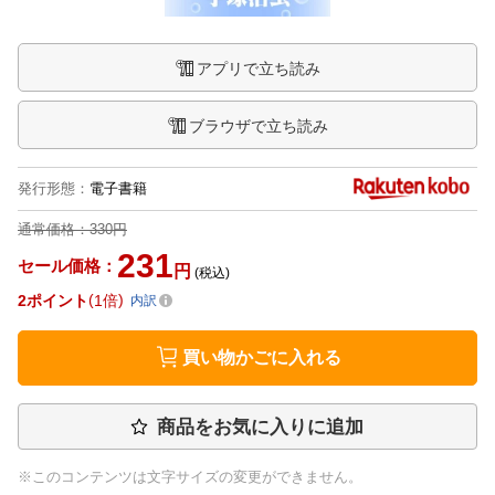
アプリで立ち読み
ブラウザで立ち読み
発行形態
：
電子書籍
通常価格：
330円
231
セール価格：
円
(税込)
2
ポイント
1倍
内訳
買い物かごに入れる
商品をお気に入りに追加
※このコンテンツは文字サイズの変更ができません。