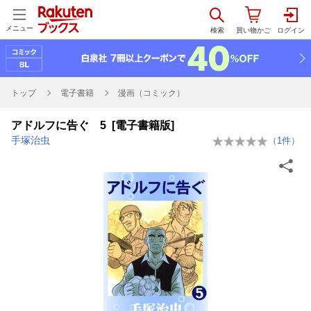
メニュー
トップ
電子書籍
漫画（コミック）
アドルフに告ぐ 5 [電子書籍版]
手塚治虫
（
1
件）