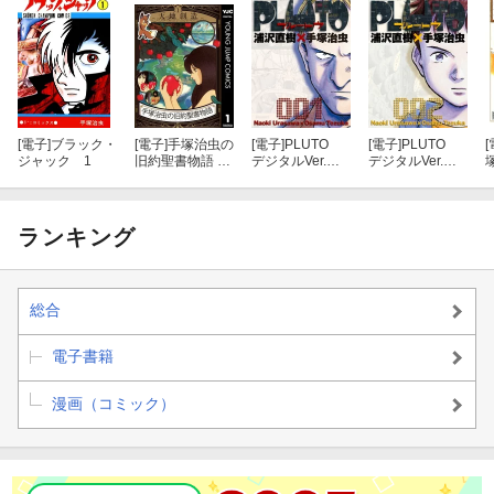
[電子]
ブラック・
[電子]
手塚治虫の
[電子]
PLUTO
[電子]
PLUTO
[
ジャック 1
旧約聖書物語 1
デジタルVer.
デジタルVer.
天地創造
（１）
（２）
ランキング
総合
電子書籍
漫画（コミック）