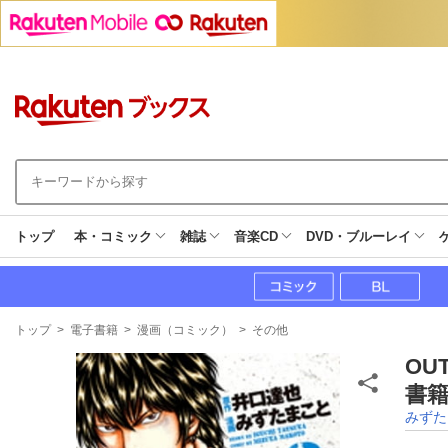
トップ
本・コミック
雑誌
音楽CD
DVD・ブルーレイ
現
トップ
>
電子書籍
>
漫画（コミック）
>
その他
在
地
OU
書籍
みずた