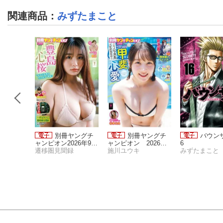
関連商品
：
みずたまこと
12
別冊ヤングチ
別冊ヤングチ
バウン
と
ャンピオン2026年9月
ャンピオン 2026年8
6
号
遷移圏見聞録
月号
施川ユウキ
みずたまこと