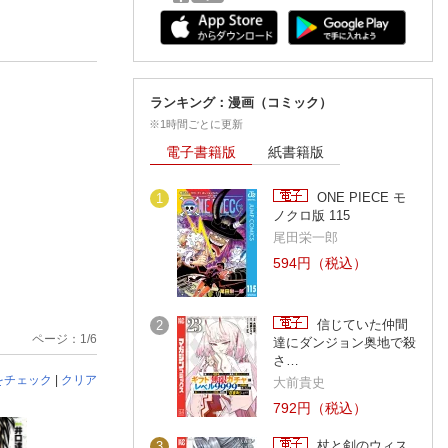
ランキング：漫画（コミック）
※1時間ごとに更新
電子書籍版
紙書籍版
ONE PIECE モ
1
ノクロ版 115
尾田栄一郎
594円（税込）
信じていた仲間
2
ページ：1/6
達にダンジョン奥地で殺
さ…
をチェック
|
クリア
大前貴史
792円（税込）
杖と剣のウィス
3