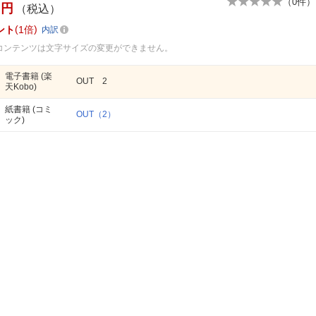
（
0
件）
円
（税込）
ント
1倍
内訳
コンテンツは文字サイズの変更ができません。
電子書籍
(楽
OUT 2
天Kobo)
紙書籍
(コミ
OUT（2）
ック)