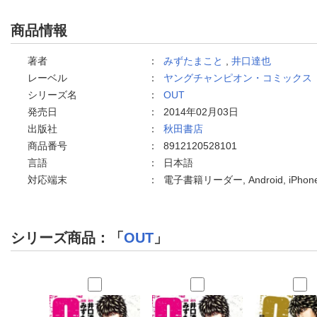
商品情報
著者
：
みずたまこと
,
井口達也
レーベル
：
ヤングチャンピオン・コミックス
シリーズ名
：
OUT
発売日
：
2014年02月03日
出版社
：
秋田書店
商品番号
：
8912120528101
言語
：
日本語
対応端末
：
電子書籍リーダー, Android, iPh
シリーズ商品：「
OUT
」