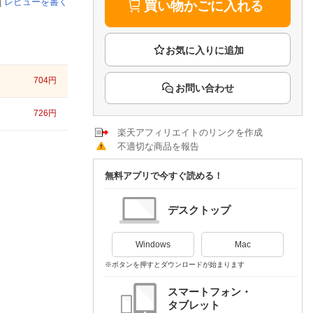
楽天チケット
|
レビューを書く
買い物かごに入れる
エンタメニュース
推し楽
704
円
お問い合わせ
726
円
楽天アフィリエイトのリンクを作成
不適切な商品を報告
無料アプリで今すぐ読める！
デスクトップ
Windows
Mac
※ボタンを押すとダウンロードが始まります
スマートフォン・
タブレット