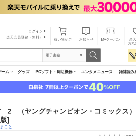
ログイン
楽天会員登録（無料）
買い物かご
お知らせ
Myクーポン
楽天
お気
電子書籍
ゲーム
グッズ
PCソフト・周辺機器
エンタメニュース
雑誌読み
T 2 （ヤングチャンピオン・コミックス）
版]
まこと