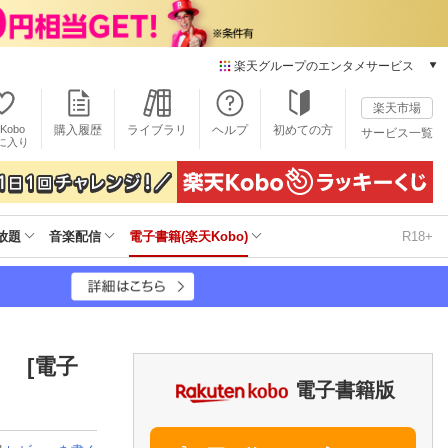
楽天グループのエンタメサービス
電子書籍
楽天市場
楽天Kobo
Kobo
購入履歴
ライブラリ
ヘルプ
初めての方
サービス一覧
本/ゲーム/CD/DVD
に入り
楽天ブックス
雑誌読み放題
楽天マガジン
放題
音楽配信
電子書籍(楽天Kobo)
R18+
音楽配信
楽天ミュージック
動画配信
楽天TV
動画配信ガイド
Rakuten PLAY
 [電子
無料テレビ
電子書籍版
Rチャンネル
チケット