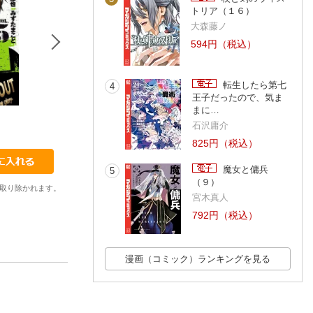
トリア（１６）
大森藤ノ
594円（税込）
転生したら第七
4
王子だったので、気ま
まに…
6
7
8
石沢庸介
みずたまこと
みずたまこと
みずたまこと
825円（税込）
魔女と傭兵
5
（９）
取り除かれます。
宮木真人
792円（税込）
漫画（コミック）ランキングを見る