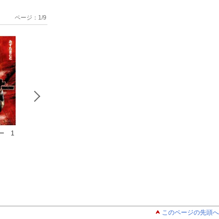
ページ：
1
/
9
ー 1
ヤングチャン
ヤングチャン
別冊ヤング
ピオン 2026年14号
ピオン 2026年12号
ャンピオン 2026
高橋ヒロシ
草下シンヤ
月号
蔵人幸明
このページの先頭へ