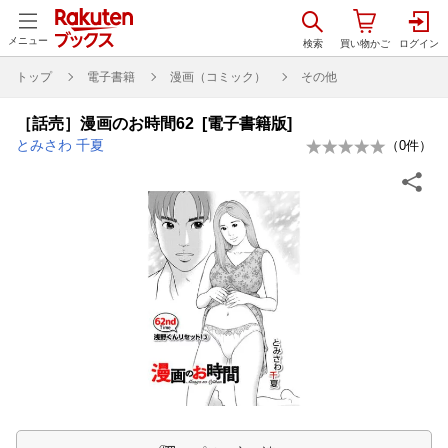
メニュー
トップ
電子書籍
漫画（コミック）
その他
［話売］漫画のお時間62 [電子書籍版]
とみさわ 千夏
（
0
件）