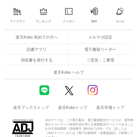
ライブラリ
ランキング
クーポン
無料
セール
楽天Kobo 初めての方へ
メルマガ設定
読書アプリ
電子書籍リーダー
領収書を発行する
ご意見・ご要望
楽天Kobo ヘルプ
楽天ブックストップ
楽天Koboトップ
楽天市場トップ
ABJマークは、この電子書店・電子書籍配信サービスが、著作権
者からコンテンツ使用許諾を得た正規版配信サービスであること
を示す登録商標（登録番号 第6091713号）です。詳しくは
［ABJマーク］または［電子出版制作・流通協議会］で検索して