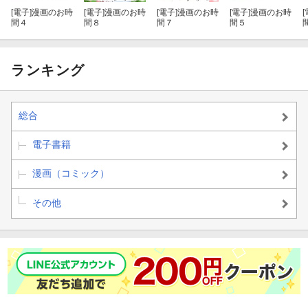
[電子]
漫画のお時
[電子]
漫画のお時
[電子]
漫画のお時
[電子]
漫画のお時
[
間４
間８
間７
間５
ランキング
総合
電子書籍
漫画（コミック）
その他