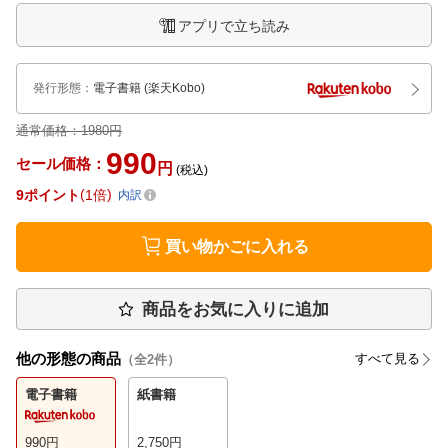
アプリで立ち読み
発行形態
：
電子書籍
(楽天Kobo)
通常価格：
1980円
990
セール価格：
円
(税込)
9
ポイント
1倍
内訳
買い物かごに入れる
商品をお気に入りに追加
他の形態の商品
すべて見る
（全
2
件）
電子書籍
紙書籍
990
円
2,750
円