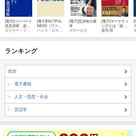
[電子]
ハーバード
[電子]
FACTFUL
[電子]
交渉術の基
[電子]
マーケティ
[
流交渉術 必ず
NESS（ファク
本
ングとは「組織
「望む結果」を
ロジャー・フィッシャー
トフルネス）10
ハンス・ロスリング
グロービス
革命」である。
森岡 毅
引き出せる！
の思い込みを乗
り越え、データ
を基に世界を正
しく見る習慣
ランキング
総合
電子書籍
人文・思想・社会
言語学