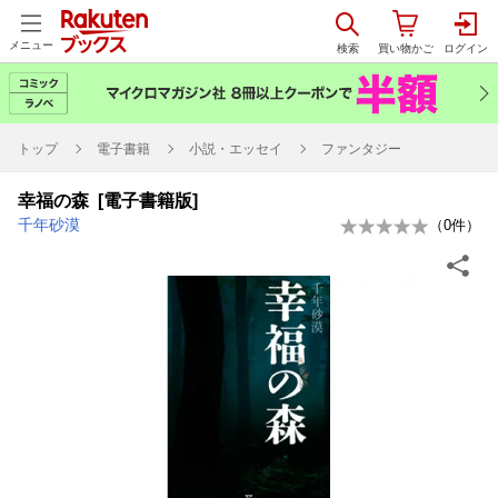
メニュー
トップ
電子書籍
小説・エッセイ
ファンタジー
幸福の森 [電子書籍版]
千年砂漠
（
0
件）