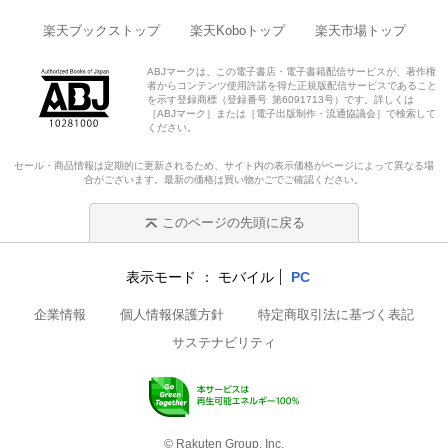
楽天ブックストップ
楽天Koboトップ
楽天市場トップ
ABJマークは、この電子書店・電子書籍配信サービスが、著作権
者からコンテンツ使用許諾を得た正規版配信サービスであること
を示す登録商標（登録番号 第6091713号）です。詳しくは
［ABJマーク］または［電子出版制作・流通協議会］で検索して
ください。
セール・商品情報は定期的に更新されるため、サイト内の表示価格がページによって異なる場
合がございます。最新の価格は買い物かごでご確認ください。
このページの先頭に戻る
表示モード
モバイル
PC
企業情報
個人情報保護方針
特定商取引法に基づく表記
サステナビリティ
© Rakuten Group, Inc.