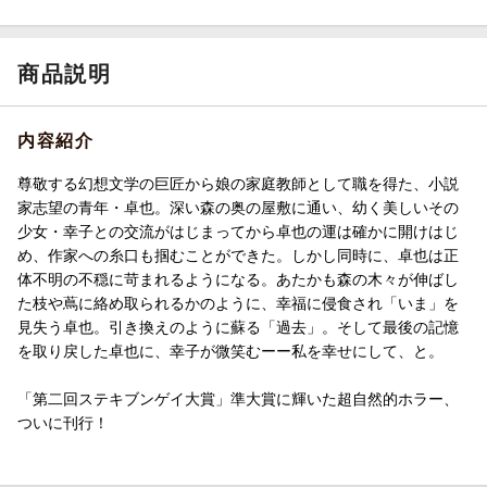
商品説明
内容紹介
尊敬する幻想文学の巨匠から娘の家庭教師として職を得た、小説
家志望の青年・卓也。深い森の奥の屋敷に通い、幼く美しいその
少女・幸子との交流がはじまってから卓也の運は確かに開けはじ
め、作家への糸口も掴むことができた。しかし同時に、卓也は正
体不明の不穏に苛まれるようになる。あたかも森の木々が伸ばし
た枝や蔦に絡め取られるかのように、幸福に侵食され「いま」を
見失う卓也。引き換えのように蘇る「過去」。そして最後の記憶
を取り戻した卓也に、幸子が微笑むーー私を幸せにして、と。
「第二回ステキブンゲイ大賞」準大賞に輝いた超自然的ホラー、
ついに刊行！