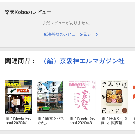
楽天Koboのレビュー
まだレビューがありません。
紙書籍版のレビューを見る
関連商品
：
（編）京阪神エルマガジン社
[電子]
Meets Reg
[電子]
東京をバス
[電子]
Meets Reg
[電子]
手みやげを
[
ional 2020年1月
で散歩
ional 2020年8・
買いに関西篇・
号・電子版
9月合併号・電
電子版
子版