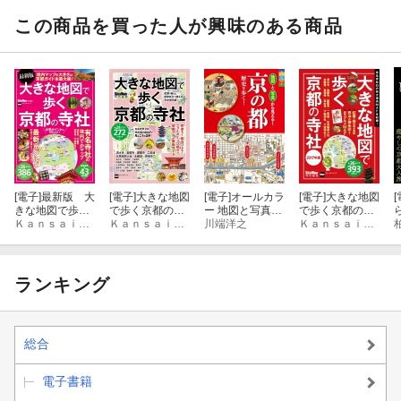
この商品を買った人が興味のある商品
[電子]
最新版 大
[電子]
大きな地図
[電子]
オールカラ
[電子]
大きな地図
[
きな地図で歩く
で歩く京都の寺
ー 地図と写真か
で歩く京都の寺
京都の寺社
ＫａｎｓａｉＷａｌｋｅｒ編集部
社
ＫａｎｓａｉＷａｌｋｅｒ編集部
ら見える！ 京の
川端洋之
社 2017年版
ＫａｎｓａｉＷａｌｋｅｒ編集部
都 歴史を歩く！
【地図無しバー
ジョン】
ランキング
総合
電子書籍