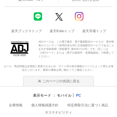
楽天ブックストップ
楽天Koboトップ
楽天市場トップ
ABJマークは、この電子書店・電子書籍配信サービスが、著作権
者からコンテンツ使用許諾を得た正規版配信サービスであること
を示す登録商標（登録番号 第6091713号）です。詳しくは
［ABJマーク］または［電子出版制作・流通協議会］で検索して
ください。
セール・商品情報は定期的に更新されるため、サイト内の表示価格がページによって異なる場
合がございます。最新の価格は買い物かごでご確認ください。
このページの先頭に戻る
表示モード
モバイル
PC
企業情報
個人情報保護方針
特定商取引法に基づく表記
サステナビリティ