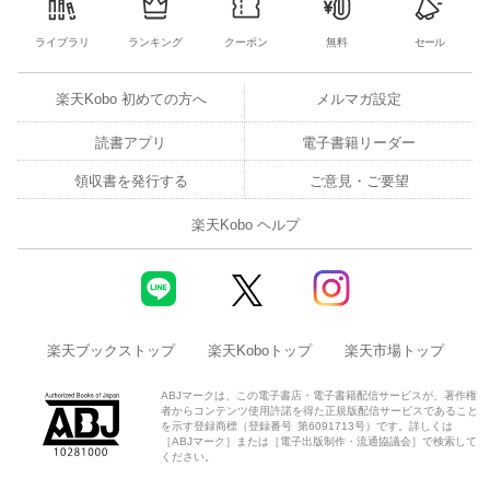
ライブラリ
ランキング
クーポン
無料
セール
楽天Kobo 初めての方へ
メルマガ設定
読書アプリ
電子書籍リーダー
領収書を発行する
ご意見・ご要望
楽天Kobo ヘルプ
楽天ブックストップ
楽天Koboトップ
楽天市場トップ
ABJマークは、この電子書店・電子書籍配信サービスが、著作権
者からコンテンツ使用許諾を得た正規版配信サービスであること
を示す登録商標（登録番号 第6091713号）です。詳しくは
［ABJマーク］または［電子出版制作・流通協議会］で検索して
ください。