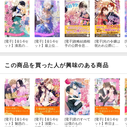
[電子]
【全1-6セ
[電子]
【全1-6セ
[電子]
政略結婚相
[電子]
光の令嬢は
[
ット】漆黒の貴
ット】最上位ス
手の公爵令息は
呪われ公爵に恋
公子は王太子妃
キル剣聖を授か
私の顔も知らな
をする この因
侍女を溺愛する
りし子爵令嬢
いので官吏とし
縁は愛で解けま
【イラスト付】
は、王太子殿下
てこっそり支え
すか？【特典SS
から寵愛される
ます【特典SS付
付き】
この商品を買った人が興味のある商品
【イラスト付】
き】
[電子]
【全1-6セ
[電子]
【全1-6セ
[電子]
君のすべて
[電子]
【全1-6セ
[
ット】魅惑の王
ット】溺愛ハラ
は僕のもの
ット】昨日まで