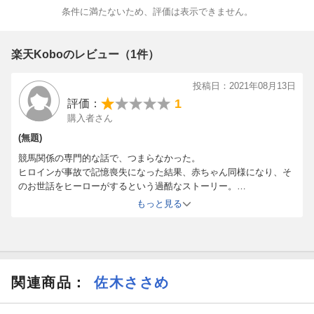
条件に満たないため、評価は表示できません。
楽天Koboのレビュー（1件）
投稿日：2021年08月13日
1
評価：
購入者さん
(無題)
競馬関係の専門的な話で、つまらなかった。
ヒロインが事故で記憶喪失になった結果、赤ちゃん同様になり、そ
のお世話をヒーローがするという過酷なストーリー。
自分だったら、そんな姿を初恋でずっと好きだった相手に晒して面
もっと見る
倒をかけたなんて、無理すぎる。
関連商品
：
佐木ささめ