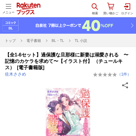
メニュー
トップ
電子書籍
BL・TL
TL 小説
【全1-6セット】過保護な旦那様に新妻は溺愛される 〜
記憶のカケラを求めて〜【イラスト付】 （チュールキ
ス） [電子書籍版]
佐木ささめ
（
1
件）