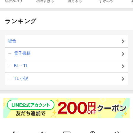
子の恋愛指南〜
結祈みのり
スメント【イラ
栢野すばる
流月るる
とは違う今日の
すがみや
スパダリ紳士は
スト付】
話 ドSな彼は
姫を甘やかした
逃がさない【イ
い〜【イラスト
ラスト付】
付】
ランキング
総合
電子書籍
BL・TL
TL 小説