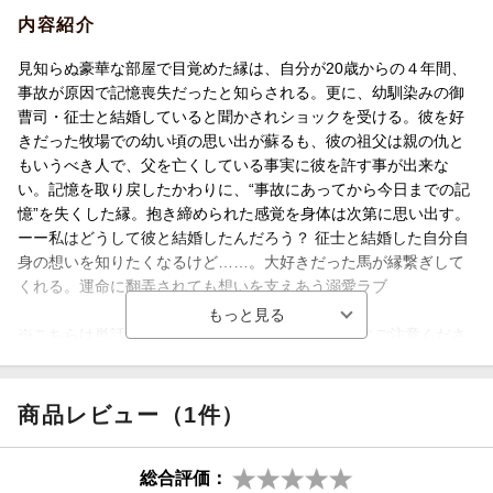
内容紹介
見知らぬ豪華な部屋で目覚めた縁は、自分が20歳からの４年間、
事故が原因で記憶喪失だったと知らされる。更に、幼馴染みの御
曹司・征士と結婚していると聞かされショックを受ける。彼を好
きだった牧場での幼い頃の思い出が蘇るも、彼の祖父は親の仇と
もいうべき人で、父を亡くしている事実に彼を許す事が出来な
い。記憶を取り戻したかわりに、“事故にあってから今日までの記
憶”を失くした縁。抱き締められた感覚を身体は次第に思い出す。
ーー私はどうして彼と結婚したんだろう？ 征士と結婚した自分自
身の想いを知りたくなるけど……。大好きだった馬が縁繋ぎして
くれる。運命に翻弄されても想いを支えあう溺愛ラブ
※こちらは単話1〜6話のセット版です。重複購入にご注意くださ
い。
商品レビュー（1件）
総合評価：