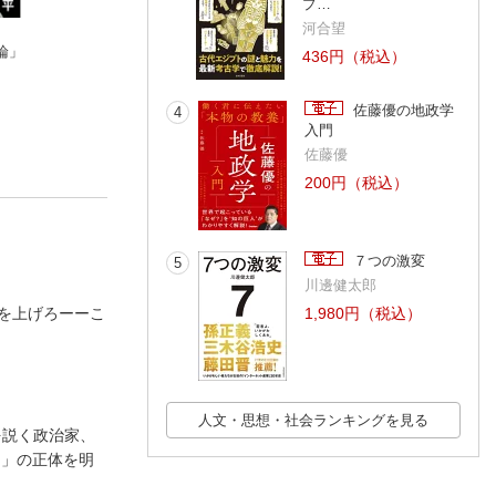
プ…
河合望
論」
運動脳
頭のいい人が話す前
失敗の科学
436円（税込）
アンデシュ・ハンセン
に考えていること
マシュー・サイド
安達裕哉
佐藤優の地政学
4
入門
佐藤優
200円（税込）
７つの激変
5
川邊健太郎
」を上げろーーこ
1,980円（税込）
人文・思想・社会ランキングを見る
を説く政治家、
さ」の正体を明