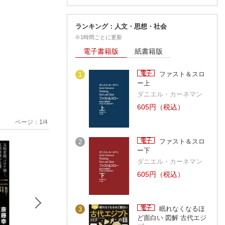
ランキング：人文・思想・社会
※1時間ごとに更新
電子書籍版
紙書籍版
ファスト＆スロ
1
ー上
ダニエル・カーネマン
605円（税込）
ページ：
1
/
4
ファスト＆スロ
2
ー下
ダニエル・カーネマン
605円（税込）
眠れなくなるほ
3
ど面白い 図解 古代エジ