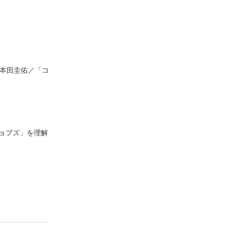
る本田圭佑／「コ
ョブズ」を理解