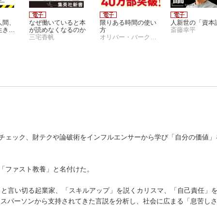
人間、
なぜ働いていると本
限りある時間の使い
人新世の「資本
生きも
が読めなくなるのか
方
斎藤幸平
書）
三宅香帆
オリバー・バークマン
eでチェック、財テクや論破術をインフルエンサーから学び「自分の価値
「ファスト教養」と名付けた。
勝ち」と言い切る起業家、「スキルアップ」を説くカリスマ、「自己責任」
ジネスパーソンから支持されてきた言説を分析し、社会に広まる「息苦し