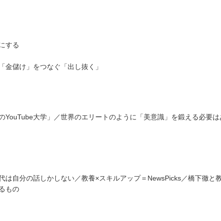
にする
「金儲け」をつなぐ「出し抜く」
YouTube大学」／世界のエリートのように「美意識」を鍛える必要
自分の話しかしない／教養×スキルアップ＝NewsPicks／橋下徹と
るもの