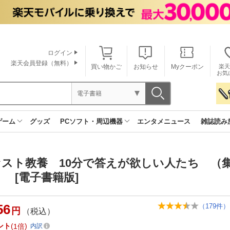
ログイン
楽天会員登録（無料）
買い物かご
お知らせ
Myクーポン
楽天
お気
電子書籍
ゲーム
グッズ
PCソフト・周辺機器
エンタメニュース
雑誌読み
ァスト教養 10分で答えが欲しい人たち （
 [電子書籍版]
56
（
179
件）
円
（税込）
ント
1倍
内訳