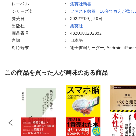
レーベル
：
集英社新書
シリーズ名
：
ファスト教養 10分で答えが欲し
発売日
：
2022年09月26日
出版社
：
集英社
商品番号
：
4820000292382
言語
：
日本語
対応端末
：
電子書籍リーダー, Android, iPho
この商品を買った人が興味のある商品