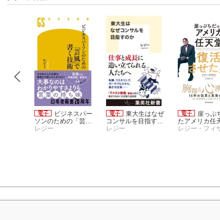
七日
ビジネスパー
東大生はなぜ
崖っぷ
ウ
ソンのための「芸
コンサルを目指すの
たアメリカ任
風」で書く技術
レジー
か
レジー
復活させた男
レジー・フィ