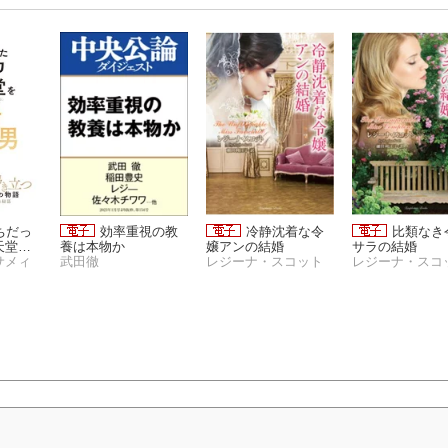
ちだっ
効率重視の教
冷静沈着な令
比類なき
天堂を
養は本物か
嬢アンの結婚
サラの結婚
サメィ
武田徹
レジーナ・スコット
レジーナ・スコ