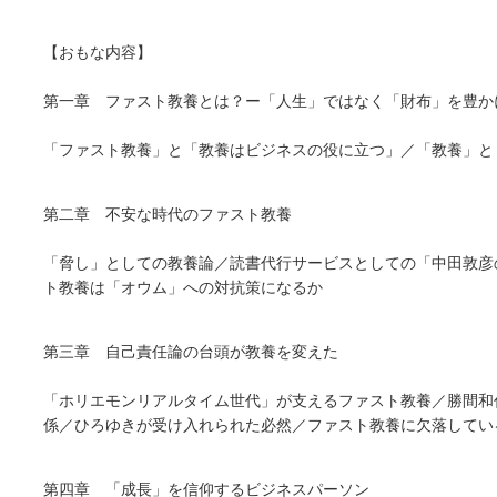
【おもな内容】
第一章 ファスト教養とは？ー「人生」ではなく「財布」を豊か
「ファスト教養」と「教養はビジネスの役に立つ」／「教養」と
第二章 不安な時代のファスト教養
「脅し」としての教養論／読書代行サービスとしての「中田敦彦の
ト教養は「オウム」への対抗策になるか
第三章 自己責任論の台頭が教養を変えた
「ホリエモンリアルタイム世代」が支えるファスト教養／勝間和代は
係／ひろゆきが受け入れられた必然／ファスト教養に欠落してい
第四章 「成長」を信仰するビジネスパーソン