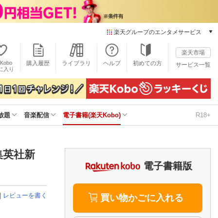
楽天グループのエンタメサービス
電子書籍
楽天市場
楽天Kobo
Kobo
購入履歴
ライブラリ
ヘルプ
初めての方
サービス一覧
本/ゲーム/CD/DVD
に入り
楽天ブックス
雑誌読み放題
楽天マガジン
放題
音楽配信
電子書籍(楽天Kobo)
R18+
音楽配信
楽天ミュージック
動画配信
楽天TV
集英社新
動画配信ガイド
電子書籍版
Rakuten PLAY
無料テレビ
|
レビューを書く
Rチャンネル
買い物かごに入れる
チケット