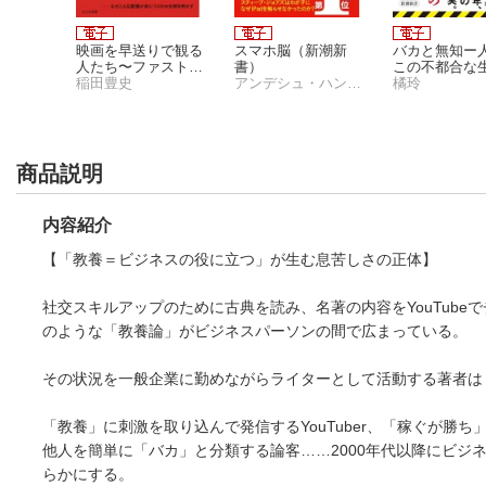
ンジニア
映画を早送りで観る
スマホ脳（新潮新
バカと無知ー
人たち〜ファスト映
書）
この不都合な
画・ネタバレーーコ
稲田豊史
アンデシュ・ハンセン
のー（新潮新
橘玲
ンテンツ消費の現在
形〜
商品説明
内容紹介
【「教養＝ビジネスの役に立つ」が生む息苦しさの正体】
社交スキルアップのために古典を読み、名著の内容をYouTub
のような「教養論」がビジネスパーソンの間で広まっている。
その状況を一般企業に勤めながらライターとして活動する著者は
「教養」に刺激を取り込んで発信するYouTuber、「稼ぐが
他人を簡単に「バカ」と分類する論客……2000年代以降にビ
らかにする。