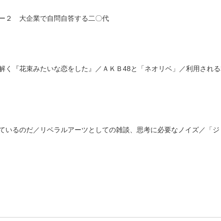
ー２ 大企業で自問自答する二〇代
解く『花束みたいな恋をした』／ＡＫＢ48と「ネオリベ」／利用され
ているのだ／リベラルアーツとしての雑談、思考に必要なノイズ／「ジ