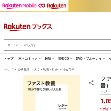
トップ
本・コミック
雑誌
音楽CD
DVD・ブルーレイ
現
トップ
>
電子書籍
>
人文・思想・社会
>
社会科学
在
地
フ
書）
レジー
1,0
9
ポイ