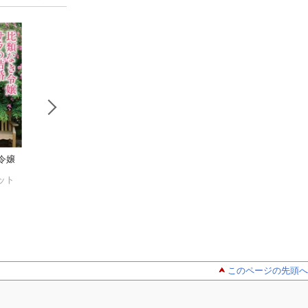
令嬢
読書の役割、
LOOP映像メデ
今日から8
教養のゆくえ
ィア学 Vol. 14
てなさい
ット
山形浩生
東京藝術大学大学院映像研究科
レジーナ・ウォン
このページの先頭へ