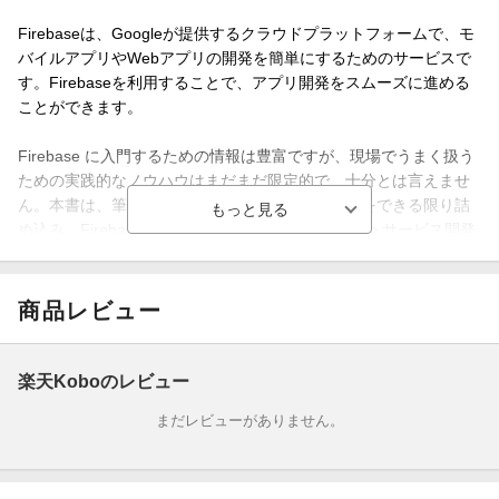
Firebaseは、Googleが提供するクラウドプラットフォームで、モ
バイルアプリやWebアプリの開発を簡単にするためのサービスで
す。Firebaseを利用することで、アプリ開発をスムーズに進める
ことができます。
Firebase に入門するための情報は豊富ですが、現場でうまく扱う
ための実践的なノウハウはまだまだ限定的で、十分とは言えませ
ん。本書は、筆者らの経験を通じて得たノウハウをできる限り詰
め込み、Firebaseを利用する開発者に向けて、Web サービス開発
を成功に導くための指針となるような情報を提供することを目的
としています。単なるFirebase のAPI の使い方や、実装手順を示
すのみだけではなく、まず設計段階で検討すべき認証や認可、コ
商品レビュー
レクションのデータモデリングパターンに重点をおいて説明を割
いています。そのあとに、実際にサービスを開発する流れを紹介
するという構成としています。そのため、本書内で扱うサンプル
楽天Koboのレビュー
となるWebサービスは、シンプルなToDoリストやチャットアプリ
まだレビューがありません。
ではなく、安否情報共有サービス「anpi!」というより実践的なWe
bサービスを題材としています。