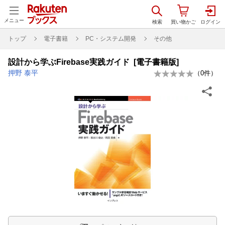
メニュー
トップ
電子書籍
PC・システム開発
その他
設計から学ぶFirebase実践ガイド [電子書籍版]
押野 泰平
（
0
件）