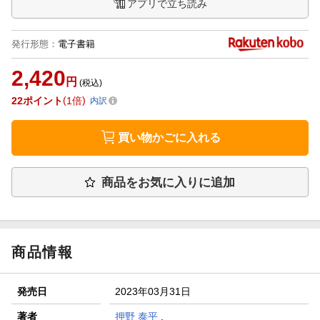
アプリで立ち読み
発行形態
：
電子書籍
2,420
円
(税込)
22
ポイント
1倍
内訳
買い物かごに入れる
商品をお気に入りに追加
商品情報
発売日
2023年03月31日
著者
押野 泰平
,