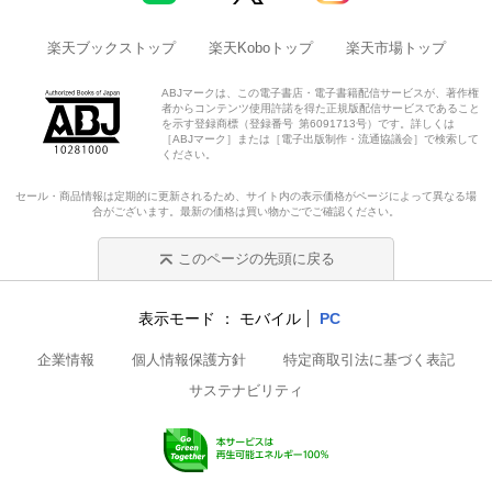
楽天ブックストップ
楽天Koboトップ
楽天市場トップ
ABJマークは、この電子書店・電子書籍配信サービスが、著作権
者からコンテンツ使用許諾を得た正規版配信サービスであること
を示す登録商標（登録番号 第6091713号）です。詳しくは
［ABJマーク］または［電子出版制作・流通協議会］で検索して
ください。
セール・商品情報は定期的に更新されるため、サイト内の表示価格がページによって異なる場
合がございます。最新の価格は買い物かごでご確認ください。
このページの先頭に戻る
表示モード
モバイル
PC
企業情報
個人情報保護方針
特定商取引法に基づく表記
サステナビリティ