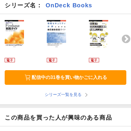
【目次】
シリーズ名：
OnDeck Books
1章 はじめに
1-1 Firebaseの製品概要とその強み
1-2 サンプルアプリ：安否情報共有サービス「anpi!」
2章 設計編
2-1 なぜ設計から始めるか
配信中の31巻を買い物かごに入れる
2-2 Firebaseのサービス構成
2-3 Firebaseの概要設計を行
シリーズ一覧を見る
2-4 Firestoreのデータモデルを設計する
2-5 認証を設計する
この商品を買った人が興味のある商品
2-6 認可を設計する