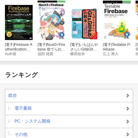
2-7 コレクションのデータモデリングを完成させる
3章 開発編
3-1 開発環境を準備する
[電子]
Firebase A
[電子]
Nuxt3+Fire
[電子]
いちばんや
[電子]
Testable Fi
[
uthenticationで
base 捨てられる
さしいGit&GitHu
rebase
S
3-2 Firebase Authentication で認証機能を実装する
学ぶ ソーシャル
Auth屋
Webアプリケー
福田 雄貴
bの教本 第2版
横田紋奈
広上 將人
ログイン入門 ID
ション設計
人気講師が教え
管理の原則にそ
るバージョン管
3-3 Firestore でデータを永続化する
った実装のベス
理＆共有入門
トプラクティス
ランキング
3-4 Storage でオブジェクトのアップロード・ダウンロードを実
装する
総合
電子書籍
PC・システム開発
その他