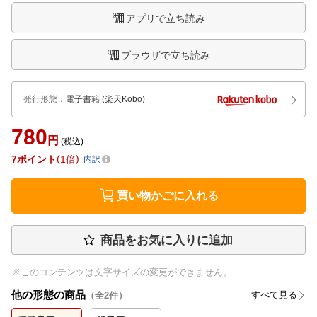
アプリで立ち読み
ブラウザで立ち読み
発行形態
：
電子書籍
(楽天Kobo)
780
円
(税込)
7
ポイント
1倍
内訳
買い物かごに入れる
商品をお気に入りに追加
※このコンテンツは文字サイズの変更ができません。
他の形態の商品
すべて見る
（全
2
件）