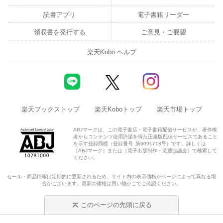
読書アプリ
電子書籍リーダー
領収書を発行する
ご意見・ご要望
楽天Kobo ヘルプ
楽天ブックストップ
楽天Koboトップ
楽天市場トップ
ABJマークは、この電子書店・電子書籍配信サービスが、著作権
者からコンテンツ使用許諾を得た正規版配信サービスであること
を示す登録商標（登録番号 第6091713号）です。詳しくは
［ABJマーク］または［電子出版制作・流通協議会］で検索して
ください。
セール・商品情報は定期的に更新されるため、サイト内の表示価格がページによって異なる場
合がございます。最新の価格は買い物かごでご確認ください。
このページの先頭に戻る