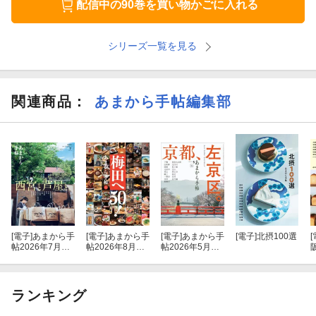
配信中の90巻を買い物かごに入れる
シリーズ一覧を見る
関連商品
：
あまから手帖編集部
[電子]
あまから手
[電子]
あまから手
[電子]
あまから手
[電子]
北摂100選
[
帖2026年7月号
帖2026年8月号
帖2026年5月号
「西宮と芦屋
「梅田へ50！」
「京都、左京
と。」
区。」
ランキング