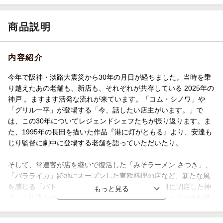
商品説明
内容紹介
今年で阪神・淡路大震災から30年の月日が経ちました。当時を乗
り越えたあの老舗も、新店も、それぞれが共存している
2025年の
神戸
。ますます活発な流れが来ています。「コム・シノワ」や
「グリル一平」が登場する「今、話したい店主がいます。」で
は、この30年についてレジェンドシェフたちが振り返ります。ま
た、1995年の長田を描いた作品『港に灯がともる』より、安達も
じり監督に劇中に登場する老舗を語っていただいたり。
そして、常連客が店を継いで復活した「みそラーメン さつき」、
「バラライカ」跡地にオープンした東欧料理の店など、新たな風
を感じる「バトンを繋いで。」。さらに、昨年11月に閉店した神
戸っこ馴染みの洋食「ラミ」。最終日の様子と、シェフの味を継
ぐ喫茶店の物語を「ラミとエス」にてお届け。