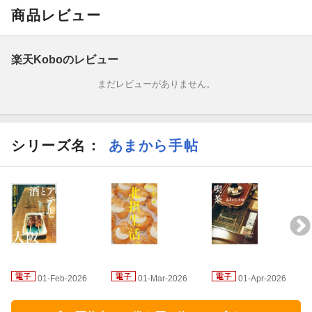
その他、連載でもお馴染みの安田謙一さんと飲んで回る「極私的
商品レビュー
神戸地下鉄環状線化計画」。最近話題のスイーツ「クレープと
私。」。マメイケダさんや大竹聡さんによる絵日記やエッセイ
「酒場のこと。」などなど。新旧の実力店、酒場に甘いもんに韓
楽天Koboのレビュー
国料理まで続々と。
まだレビューがありません。
今改めて感じたい。共有したい。愛しき港町のメモリー。
シリーズ名：
あまから手帖
01-Feb-2026
01-Mar-2026
01-Apr-2026