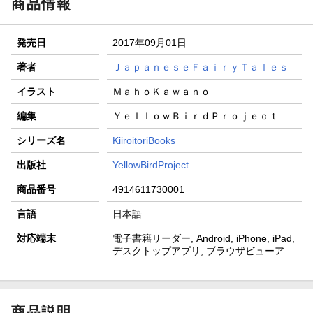
商品情報
発売日
2017年09月01日
著者
ＪａｐａｎｅｓｅＦａｉｒｙＴａｌｅｓ
イラスト
ＭａｈｏＫａｗａｎｏ
編集
ＹｅｌｌｏｗＢｉｒｄＰｒｏｊｅｃｔ
シリーズ名
KiiroitoriBooks
出版社
YellowBirdProject
商品番号
4914611730001
言語
日本語
対応端末
電子書籍リーダー, Android, iPhone, iPad,
デスクトップアプリ, ブラウザビューア
商品説明