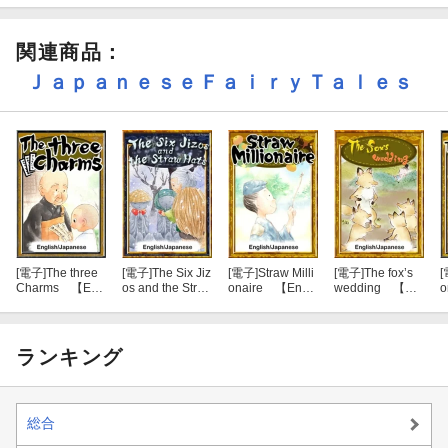
関連商品
：
ＪａｐａｎｅｓｅＦａｉｒｙＴａｌｅｓ
[電子]
The three
[電子]
The Six Jiz
[電子]
Straw Milli
[電子]
The fox’s
[
Charms 【Eng
os and the Stra
onaire 【Engli
wedding 【En
o
lish/Japanese v
w Hats 【Engli
sh/Japanese ver
glish/Japanese
a
ersions】
sh/Japanese ver
sions】
versions】
h
sions】
i
ランキング
総合