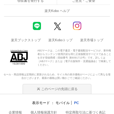
領収書を発行する
ご意見・ご要望
楽天Kobo ヘルプ
楽天ブックストップ
楽天Koboトップ
楽天市場トップ
ABJマークは、この電子書店・電子書籍配信サービスが、著作権
者からコンテンツ使用許諾を得た正規版配信サービスであること
を示す登録商標（登録番号 第6091713号）です。詳しくは
［ABJマーク］または［電子出版制作・流通協議会］で検索して
ください。
セール・商品情報は定期的に更新されるため、サイト内の表示価格がページによって異なる場
合がございます。最新の価格は買い物かごでご確認ください。
このページの先頭に戻る
表示モード
モバイル
PC
企業情報
個人情報保護方針
特定商取引法に基づく表記