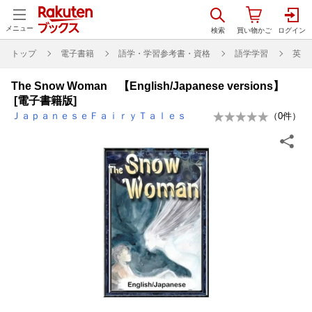
メニュー
トップ
電子書籍
語学・学習参考書・資格
語学学習
英語
The Snow Woman 【English/Japanese versions】
[電子書籍版]
ＪａｐａｎｅｓｅＦａｉｒｙＴａｌｅｓ
（
0
件）