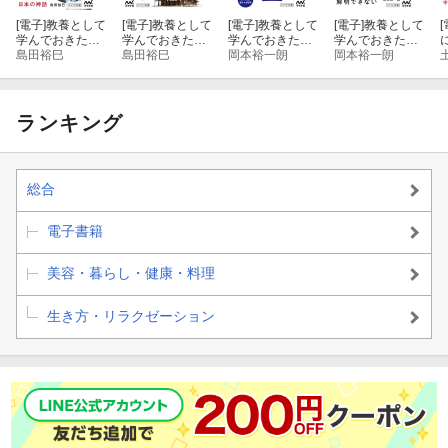
門』『聖書、コーラン、仏典』『宗教図像学入門』（中公新
[電子]
教養として
[電子]
教養として
[電子]
教養として
[電子]
教養として
[
書）、『人は「死後の世界」をどう考えてきたか』（角川書
学んでおきたい
学んでおきたい
学んでおきたい
学んでおきたい
店）、『亜宗教ーオカルト、スピリチュアル、疑似科学から陰謀
古事記・日本書
島田裕巳
神社
島田裕巳
ニーチェ
岡本裕一朗
現代哲学者10人
岡本裕一朗
紀
論まで』（インターナショナル新書）他多数。
※この商品はレイアウトの都合上、固定レイアウト型で制作され
ランキング
た電子書籍です。
※この商品はタブレットなど大きいディスプレイを備えた端末で
総合
読むことに適しています。また、文字列のハイライトや検索、辞
書の参照、引用などの機能が使用できません。
電子書籍
※お使いの端末で無料サンプルをお試しいただいた上でのご購入
美容・暮らし・健康・料理
をお願いいたします。
生き方・リラクゼーション
※本書内容はカラーで制作されているため、カラー表示可能な端
末での閲覧を推奨いたします