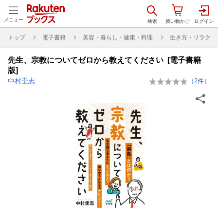
メニュー
トップ
電子書籍
美容・暮らし・健康・料理
生き方・リラクゼ
先生、宗教についてゼロから教えてください [電子書籍
版]
中村圭志
（
2
件）