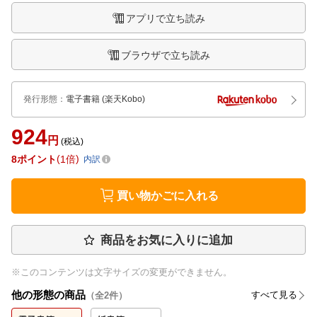
アプリで立ち読み
ブラウザで立ち読み
発行形態
：
電子書籍
(楽天Kobo)
924
円
(税込)
8
ポイント
1倍
内訳
買い物かごに入れる
商品をお気に入りに追加
※このコンテンツは文字サイズの変更ができません。
他の形態の商品
すべて見る
（全
2
件）