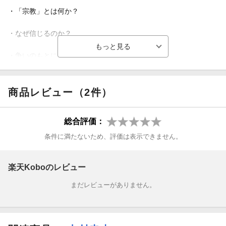
・「宗教」とは何か？
・なぜ信じるのか？
・争いのもとになるのはなぜか？
といった、皆さんが「宗教」に対して不思議に思う点について、
ゼロから答えていきます。
商品レビュー（2件）
宗教の世界は、歴史の蓄積によるたくさんの言葉、概念、人名な
総合評価：
どの固有名、特殊な用語にあふれています。
条件に満たないため、評価は表示できません。
しかし、かならずしも必要とはいえない情報も多いです。
本書では、必要最小限の解説と「要するにどういうことか」を解
楽天Koboのレビュー
説することを心がけました。
まだレビューがありません。
コンパクトながらも要点を整理した本書をお読みになれば、宗教
がきっかけになる社会や世界の様々な動きが理解できるようにな
ります。