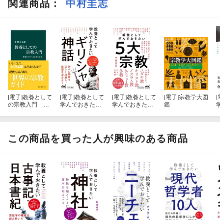
関連商品
：
中村圭志
第1章 宗教を理解するには
第2章 ユダヤ教ー民族の宗教
第3章 キリスト教ー救世主の宗教
第4章 イスラム教ー戒律の宗教
[電子]
教養として
[電子]
教養として
[電子]
教養として
[電子]
宗教学大図
[
第5章 ヒンドゥー教ー輪廻の宗教
の宗教入門 基
学んでおきたい
学んでおきたい
鑑
礎から学べる信
ギリシャ神話
５大宗教
仰と文化
第6章 仏教ー悟りの宗教
この商品を買った人が興味のある商品
第7章 儒教、道教、神道ー東アジアの重層的な信仰
第8章 現代において宗教に何ができるのか？
1958年北海道小樽市生まれ。北海道大学文学部卒業、東京大学大
学院人文科学研究科博士課程満期退学（宗教学・宗教史学）、宗
教学者、昭和女子大学非常勤講師。著書に『教養としての宗教入