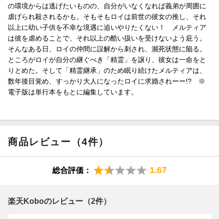
の環境からは逃げたいものの、自分がいなくなれば義弟が周囲に
虐げられ殺されるかも。そもそもロイは前世の彼女の推し、それ
以上に幼い子供を不幸な境遇に追いやりたくない！ メルティア
は彼を虐めることで、それ以上の酷い扱いを受けないよう庇う。
そんなある日、ロイの仲間に誤解から刺され、瀕死状態に陥る。
ところがロイが自分の継ぐべき「精霊」を譲り、彼女は一命をと
りとめた。そして「精霊継承」のため眠り続けたメルティアは、
数年後目覚め、すっかり大人になったロイに求婚されーー!? ※
電子版は単行本をもとに編集しています。
商品レビュー（4件）
1.67
総合評価：
楽天Koboのレビュー（2件）