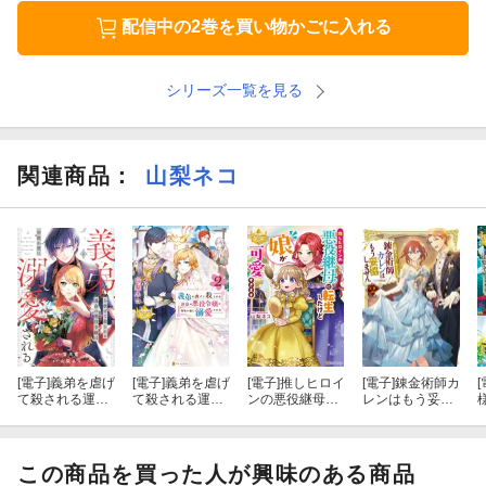
配信中の2巻を買い物かごに入れる
シリーズ一覧を見る
関連商品
：
山梨ネコ
[電子]
義弟を虐げ
[電子]
義弟を虐げ
[電子]
推しヒロイ
[電子]
錬金術師カ
[
て殺される運命
て殺される運命
ンの悪役継母に
レンはもう妥協
の悪役令嬢は何
の悪役令嬢は何
転生したけど娘
しません 2巻
故か彼に溺愛さ
故か彼に溺愛さ
が可愛すぎます
れる１
れる２
この商品を買った人が興味のある商品