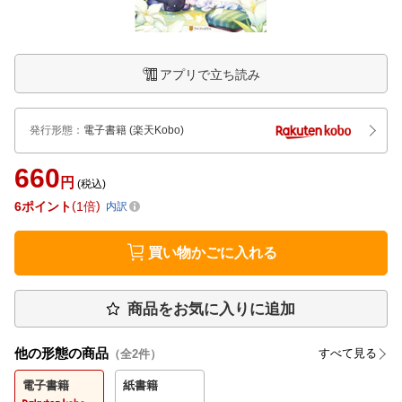
アプリで立ち読み
発行形態
：
電子書籍
(楽天Kobo)
660
円
(税込)
6
ポイント
1倍
内訳
買い物かごに入れる
商品をお気に入りに追加
他の形態の商品
すべて見る
（全
2
件）
電子書籍
紙書籍