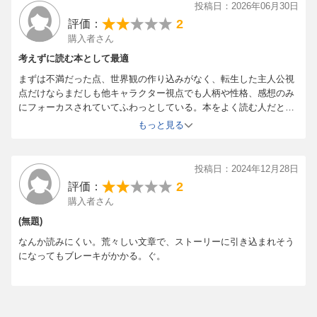
投稿日：2026年06月30日
2
評価：
購入者さん
考えずに読む本として最適
まずは不満だった点、世界観の作り込みがなく、転生した主人公視
点だけならまだしも他キャラクター視点でも人柄や性格、感想のみ
にフォーカスされていてふわっとしている。本をよく読む人だと話
の薄さ、浅さを感じると思う。ファンタジーだからとりあえず精霊
もっと見る
出しました、主人公の記憶があれば継承できました、終わり。せっ
かくなんだからもっと世界観出せばいいのに。
投稿日：2024年12月28日
逆によい点は多少読むときにつっかかるけど慣れれば普段本を読ま
2
評価：
ない人や子供でも読みやすいと思う。一時間もかからず読めるし難
購入者さん
しい話を読みたくない時に最適。
(無題)
なんか読みにくい。荒々しい文章で、ストーリーに引き込まれそう
になってもブレーキがかかる。ぐ。