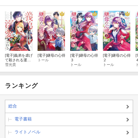
[電子]
義弟を虐げ
[電子]
継母の心得
[電子]
継母の心得
[電子]
継母の心得
[
て殺される運命
トール
３
２
の悪役令嬢は何
雪光貴
トール
トール
故か彼に溺愛さ
れる１
ランキング
総合
電子書籍
ライトノベル