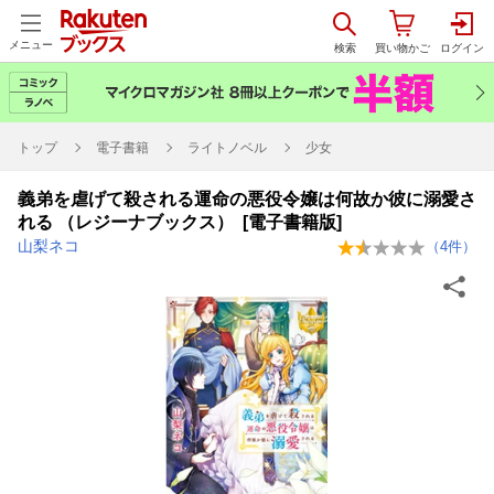
メニュー
トップ
電子書籍
ライトノベル
少女
義弟を虐げて殺される運命の悪役令嬢は何故か彼に溺愛さ
れる （レジーナブックス） [電子書籍版]
山梨ネコ
（
4
件）