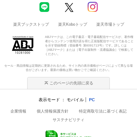
楽天ブックストップ
楽天Koboトップ
楽天市場トップ
ABJマークは、この電子書店・電子書籍配信サービスが、著作権
者からコンテンツ使用許諾を得た正規版配信サービスであること
を示す登録商標（登録番号 第6091713号）です。詳しくは
［ABJマーク］または［電子出版制作・流通協議会］で検索して
ください。
セール・商品情報は定期的に更新されるため、サイト内の表示価格がページによって異なる場
合がございます。最新の価格は買い物かごでご確認ください。
このページの先頭に戻る
表示モード
モバイル
PC
企業情報
個人情報保護方針
特定商取引法に基づく表記
サステナビリティ