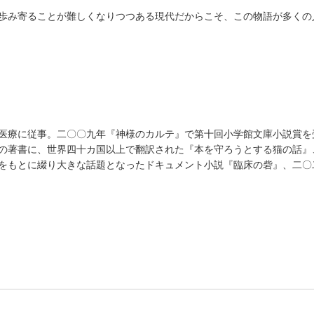
歩み寄ることが難しくなりつつある現代だからこそ、この物語が多くの
医療に従事。二〇〇九年『神様のカルテ』で第十回小学館文庫小説賞を
の著書に、世界四十カ国以上で翻訳された『本を守ろうとする猫の話』
をもとに綴り大きな話題となったドキュメント小説『臨床の砦』、二〇