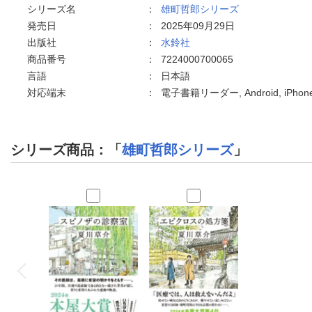
シリーズ名
：
雄町哲郎シリーズ
発売日
：
2025年09月29日
出版社
：
水鈴社
商品番号
：
7224000700065
言語
：
日本語
対応端末
：
電子書籍リーダー, Android, iPho
シリーズ商品：「
雄町哲郎シリーズ
」