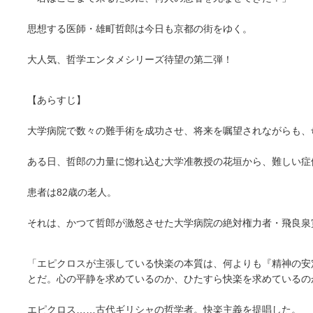
思想する医師・雄町哲郎は今日も京都の街をゆく。
大人気、哲学エンタメシリーズ待望の第二弾！
【あらすじ】
大学病院で数々の難手術を成功させ、将来を嘱望されながらも、
ある日、哲郎の力量に惚れ込む大学准教授の花垣から、難しい症
患者は82歳の老人。
それは、かつて哲郎が激怒させた大学病院の絶対権力者・飛良泉
「エピクロスが主張している快楽の本質は、何よりも『精神の安
とだ。心の平静を求めているのか、ひたすら快楽を求めているの
エピクロス……古代ギリシャの哲学者。快楽主義を提唱した。