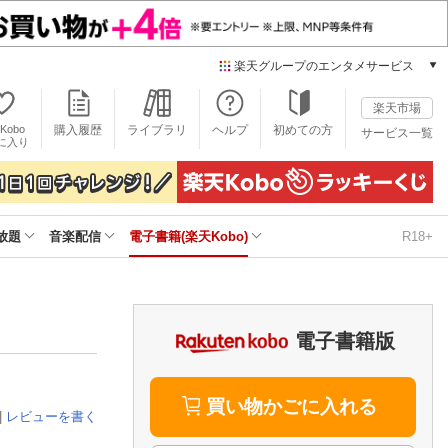
楽天グループのエンタメサービス
電子書籍
楽天市場
楽天Kobo
Kobo
購入履歴
ライブラリ
ヘルプ
初めての方
サービス一覧
本/ゲーム/CD/DVD
に入り
楽天ブックス
雑誌読み放題
楽天マガジン
放題
音楽配信
電子書籍(楽天Kobo)
R18+
音楽配信
楽天ミュージック
動画配信
楽天TV
動画配信ガイド
電子書籍版
Rakuten PLAY
無料テレビ
Rチャンネル
買い物かごに入れる
|
レビューを書く
チケット