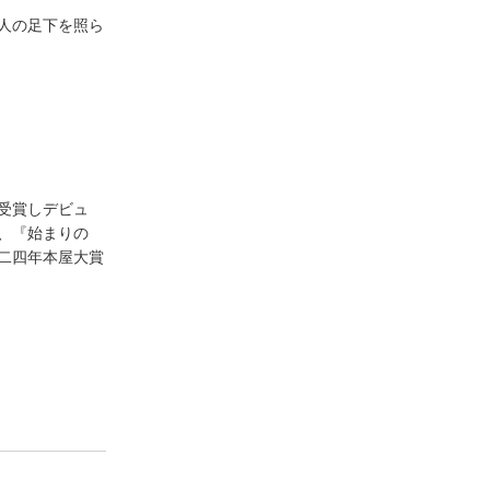
人の足下を照ら
受賞しデビュ
、『始まりの
二四年本屋大賞