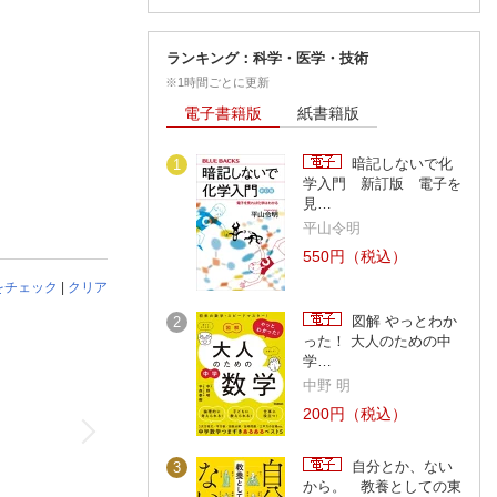
ランキング：科学・医学・技術
※1時間ごとに更新
電子書籍版
紙書籍版
暗記しないで化
1
学入門 新訂版 電子を
見…
平山令明
550円（税込）
をチェック
|
クリア
図解 やっとわか
2
った！ 大人のための中
学…
中野 明
200円（税込）
自分とか、ない
3
から。 教養としての東