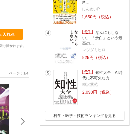
洋…
しんめいP
1,650円（税込）
なんにもしな
4
い。 「余白」という最
高の…
取り除かれます。
マツダミヒロ
825円（税込）
知性大全 AI時
5
ページ：
1
/
4
代に不可欠な力
樺沢紫苑
2,090円（税込）
科学・医学・技術ランキングを見る