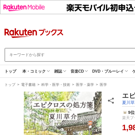
トップ
本・コミック
雑誌
音楽CD
DVD・ブルーレイ
現
トップ
>
電子書籍
>
科学・医学・技術
>
医学・薬学
>
医学
在
地
エピ
夏川草
9位
楽天ブッ
1,9