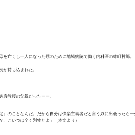
母を亡くし一人になった甥のために地域病院で働く内科医の雄町哲郎。
例が持ち込まれた。
寅彦教授の父親だったーー。
定』のことなんだ。だから自分は快楽主義者だと言う奴に出会ったら十
か、こいつは全く別物だよ」（本文より）