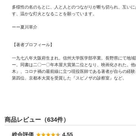
多様性の名のもとに、人と人とのつながりが断ち切られ、互いに
す、温かな灯火となることを願っています。
ーー夏川草介
【著者プロフィール】
一九七八年大阪府生まれ。信州大学医学部卒業。⻑野県にて地域
ー。同書は二〇一〇年本屋大賞第二位となり、映画化された。他
木』、コロナ禍の最前線に立つ現役医師である著者が自らの経験
第四位、京都本大賞を受賞した『スピノザの診察室』など。
商品レビュー（634件）
4.55
総合評価