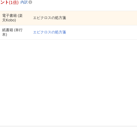
イント
1倍
内訳
電子書籍
(楽
エピクロスの処方箋
天Kobo)
紙書籍
(単行
エピクロスの処方箋
本)