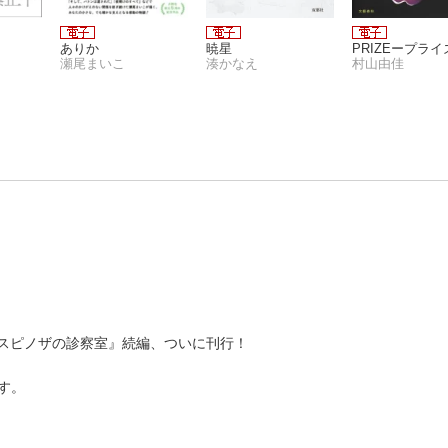
ありか
暁星
PRIZEープライ
瀬尾まいこ
湊かなえ
村山由佳
『スピノザの診察室』続編、ついに刊行！
す。