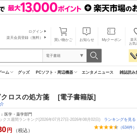
ログイン
楽天会員登録（無料）
買い物かご
お知らせ
Myクーポン
楽天
お気
電子書籍
ゲーム
グッズ
PCソフト・周辺機器
エンタメニュース
雑誌読み
クロスの処方箋 [電子書籍版]
介
↓
医学・薬学部門
クス週間ランキング(2026年07月27日-2026年08月02日)
ランキングを見る
80
（
634
件）
円
（税込）