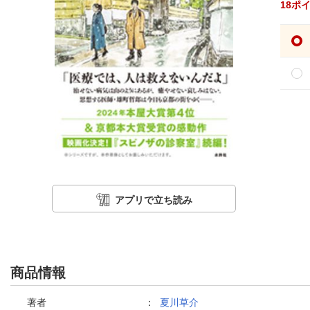
18
ポ
アプリで立ち読み
商品情報
著者
：
夏川草介