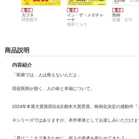
篇
カフネ
イン・ザ・メガチャ
熟柿
阿部暁子
ーチ
佐藤 正午
朝井リョウ
商品説明
内容紹介
「医療では、人は救えないんだよ」
現役医師が描く、人の命と幸福について。
2024年本屋大賞第四位&京都本大賞受賞、映画化決定の感動作
※シリーズではありますが、本作単体としてお楽しみいただけま
「君はここまで来るために、何人の患者を死なせてきた？」