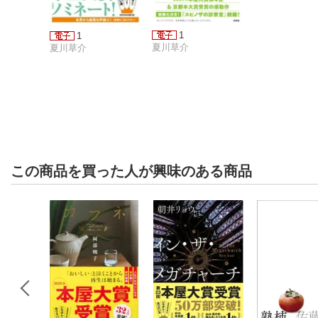
1
1
夏川草介
夏川草介
この商品を買った人が興味のある商品