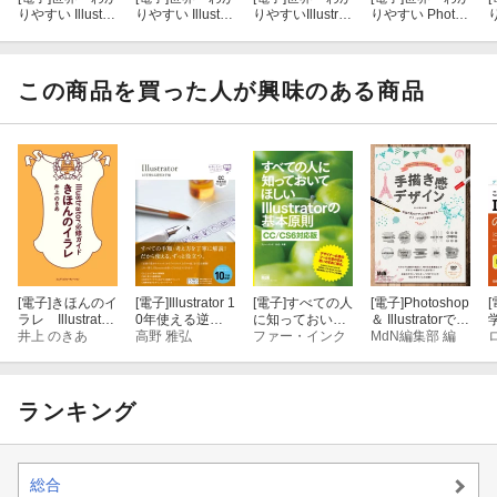
りやすい Illustrat
りやすい Illustrat
りやすいIllustrat
りやすい Photos
り
or 操作とデザ
or ＆ Photoshop
or & Photoshop
hop 逆引き事典
o
インの教科書
操作とデザイン
操作とデザイ
CC対応
［改訂3版］
の教科書 ［改訂
ンの教科書 ［改
3版］
訂4版］
この商品を買った人が興味のある商品
[電子]
きほんのイ
[電子]
Illustrator 1
[電子]
すべての人
[電子]
Photoshop
[
ラレ Illustrator
0年使える逆引
に知っておいて
＆ Illustratorでつ
必修ガイド（CC
井上 のきあ
き手帖【CC完全
高野 雅弘
ほしいIllustrator
ファー・インク
くる手描き感デ
MdN編集部 編
じ
2020対応版）
対応】［Mac ＆
の基本原則 CC/
ザイン
【ダウンロード
Windows対応］
CS6対応版
特典付き】
ランキング
総合