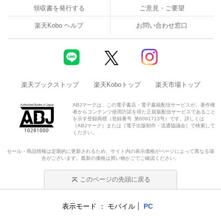
領収書を発行する
ご意見・ご要望
楽天Kobo ヘルプ
お問い合わせ窓口
楽天ブックストップ
楽天Koboトップ
楽天市場トップ
ABJマークは、この電子書店・電子書籍配信サービスが、著作権
者からコンテンツ使用許諾を得た正規版配信サービスであること
を示す登録商標（登録番号 第6091713号）です。詳しくは
［ABJマーク］または［電子出版制作・流通協議会］で検索して
ください。
セール・商品情報は定期的に更新されるため、サイト内の表示価格がページによって異なる場
合がございます。最新の価格は買い物かごでご確認ください。
このページの先頭に戻る
表示モード
モバイル
PC