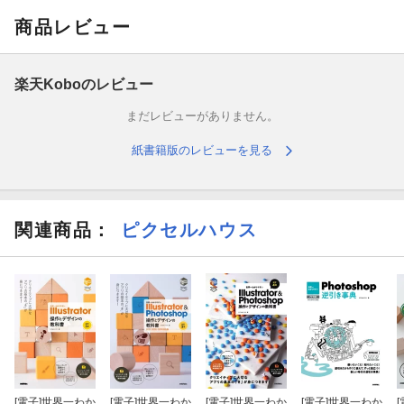
商品レビュー
楽天Koboのレビュー
まだレビューがありません。
紙書籍版のレビューを見る
関連商品
：
ピクセルハウス
[電子]
世界一わか
[電子]
世界一わか
[電子]
世界一わか
[電子]
世界一わか
[