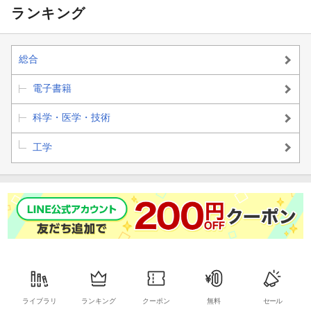
ero W/Zero 2 W
ランキング
3-3 GUIの基本操作
対応
3-4 フォルダとファイルの基本操作
総合
3-5 アプリケーションを使いこなそう
電子書籍
3-6 Raspberry Pi OSの設定を変更しよう
科学・医学・技術
3-7 Raspberry Piでゲームをプレイしよう
工学
●
第4章 サーバーとして利用しよう
4-1 Raspberry Piとサーバー
4-2 Raspberry Piのコマンドの基本操作
4-3 WebサーバーでWebサイトを構築しよう
4-4 ファイルサーバーとして利用しよう
ライブラリ
ランキング
クーポン
無料
セール