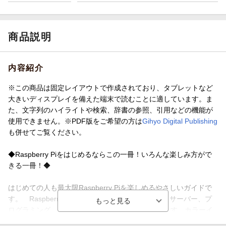
商品説明
内容紹介
※この商品は固定レイアウトで作成されており、タブレットなど
大きいディスプレイを備えた端末で読むことに適しています。ま
た、文字列のハイライトや検索、辞書の参照、引用などの機能が
使用できません。※PDF版をご希望の方は
Gihyo Digital Publishing
も併せてご覧ください。
◆Raspberry Piをはじめるならこの一冊！いろんな楽しみ方がで
きる一冊！◆
はじめての人も最大限Raspberry Piを楽しめるやさしいガイドで
す。 Raspberry Piの人気の用途、デスクトップ、サーバー、プ
ログラミング、電子工作がこれ一冊で全部わかります。カラーイ
ラスト掲載＆写真やスクリーンショット多数ではじめての方も学