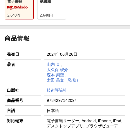
電子書籍
紙書籍
2,640
円
2,640
円
商品情報
発売日
2024年06月26日
著者
山内 直
,
大久保 竣介
,
森本 梨聖
,
太田 昌文（監修）
出版社
技術評論社
商品番号
9784297142094
言語
日本語
対応端末
電子書籍リーダー, Android, iPhone, iPad,
デスクトップアプリ, ブラウザビューア