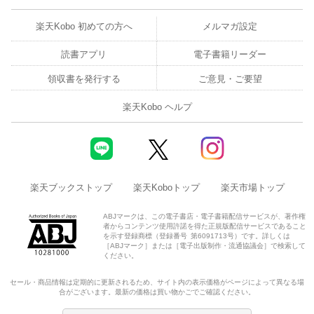
4-5 手元のパソコンからサーバーにアクセスしよう
楽天Kobo 初めての方へ
メルマガ設定
4-6 さらに高度なサーバー
読書アプリ
電子書籍リーダー
●
第5章 プログラミングを楽しもう
領収書を発行する
ご意見・ご要望
5-1 Raspberry Piとプログラミング
楽天Kobo ヘルプ
5-2 Pythonを動かそう
5-3 インターネットから情報を取得しよう
楽天ブックストップ
楽天Koboトップ
楽天市場トップ
5-4 サーバーをプログラミングしよう
ABJマークは、この電子書店・電子書籍配信サービスが、著作権
5-5 AIの技術「機械学習」も試そう
者からコンテンツ使用許諾を得た正規版配信サービスであること
を示す登録商標（登録番号 第6091713号）です。詳しくは
［ABJマーク］または［電子出版制作・流通協議会］で検索して
5-6 Raspberry Piにあるたくさんのプログラミング環境
ください。
セール・商品情報は定期的に更新されるため、サイト内の表示価格がページによって異なる場
●
第6章 電子工作に挑戦しよう
合がございます。最新の価格は買い物かごでご確認ください。