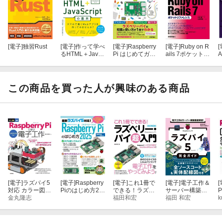
1-4 チェックしておきたいRaspberry Piアクセサリー
●
第2章 OSを入れよう
[電子]
独習Rust
[電子]
作って学べ
[電子]
Raspberry
[電子]
Ruby on R
[
るHTML＋Java
Pi はじめてガイ
ails 7ポケットリ
A
2-1 Raspberry PiのOSを知ろう
Scriptの基本 〜
ドー［Raspberr
ファレンス
HTML Living Sta
y Pi 4完全対応］
ndard対応
2-2 OSを用意しよう
この商品を買った人が興味のある商品
2-3 Raspberry Piを起動しよう
2-4 初期設定と動作確認を行おう
2-5 ネットワークを設定しよう
●
第3章 デスクトップパソコンとして活用しよう
[電子]
ラズパイ5
[電子]
Raspberry
[電子]
これ1冊で
[電子]
電子工作＆
[
3-1 Raspberry Piとデスクトップパソコン
対応 カラー図解
Piのはじめ方20
できる！ラズベ
サーバー構築徹
最新 Raspberry
金丸隆志
25
リー･パイ 超入
福田和宏
底解説！ ラズパ
福田 和宏
k
Piで学ぶ電子工
門 改訂第8版 Ra
イ５完全ガイド
3-2 デスクトップOS ／サーバーOSの考え方
作
spberry Pi 1+/2/
3/4/400/5/Zero/Z