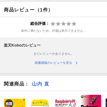
びやすいです。最新のRaspberry Pi 5に完全対応しています。
商品レビュー（1件）
■こんな方におすすめ
総合評価：
・Raspberry Piに興味があって購入したホビーユーザー
条件に満たないため、評価は表示できません。
・子供への教育などでRaspberry Piを購入した人
・Raspberry Piをとりあえず買ってみたが使いみちが思いつかな
楽天Koboのレビュー
い人
まだレビューがありません。
■目次
紙書籍版のレビューを見る
●
第1章 Raspberry Piをはじめよう
1-1 Raspberry Piの世界にようこそ
関連商品
：
山内 直
1-2 Raspberry Piのラインナップ
1-3 本書でRaspberry Piを楽しむために必要なもの