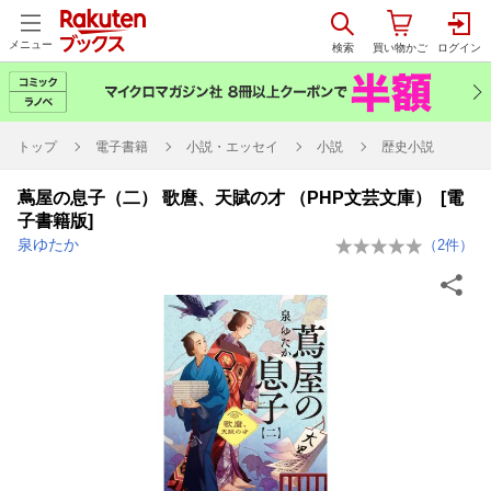
メニュー
トップ
電子書籍
小説・エッセイ
小説
歴史小説
蔦屋の息子（二） 歌麿、天賦の才 （PHP文芸文庫） [電
子書籍版]
泉ゆたか
（
2
件）