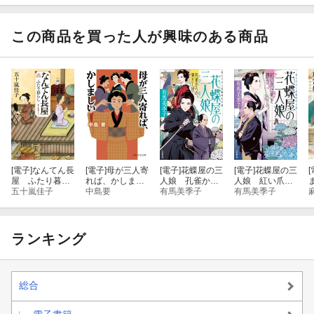
この商品を買った人が興味のある商品
[電子]
なんてん長
[電子]
母が三人寄
[電子]
花蝶屋の三
[電子]
花蝶屋の三
[
屋 ふたり暮ら
れば、かしまし
人娘 孔雀から
人娘 紅い爪は
し
五十嵐佳子
い
中島要
の果たし状
有馬美季子
死を誘う
有馬美季子
ランキング
総合