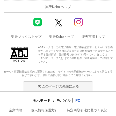
楽天Kobo ヘルプ
楽天ブックストップ
楽天Koboトップ
楽天市場トップ
ABJマークは、この電子書店・電子書籍配信サービスが、著作権
者からコンテンツ使用許諾を得た正規版配信サービスであること
を示す登録商標（登録番号 第6091713号）です。詳しくは
［ABJマーク］または［電子出版制作・流通協議会］で検索して
ください。
セール・商品情報は定期的に更新されるため、サイト内の表示価格がページによって異なる場
合がございます。最新の価格は買い物かごでご確認ください。
このページの先頭に戻る
表示モード
モバイル
PC
企業情報
個人情報保護方針
特定商取引法に基づく表記