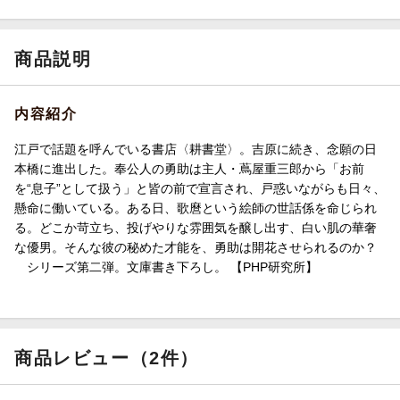
商品説明
内容紹介
江戸で話題を呼んでいる書店〈耕書堂〉。吉原に続き、念願の日
本橋に進出した。奉公人の勇助は主人・蔦屋重三郎から「お前
を“息子”として扱う」と皆の前で宣言され、戸惑いながらも日々、
懸命に働いている。ある日、歌麿という絵師の世話係を命じられ
る。どこか苛立ち、投げやりな雰囲気を醸し出す、白い肌の華奢
な優男。そんな彼の秘めた才能を、勇助は開花させられるのか？
シリーズ第二弾。文庫書き下ろし。 【PHP研究所】
商品レビュー（2件）