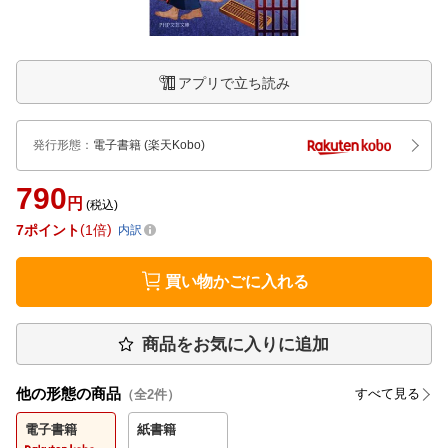
アプリで立ち読み
発行形態
：
電子書籍
(楽天Kobo)
790
円
(税込)
7
ポイント
1倍
内訳
買い物かごに入れる
商品をお気に入りに追加
他の形態の商品
すべて見る
（全
2
件）
電子書籍
紙書籍