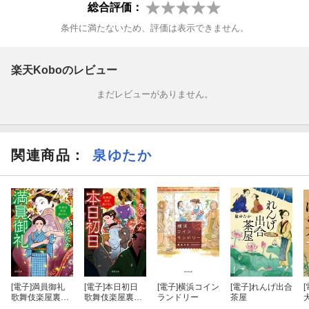
総合評価：
条件に満たないため、評価は表示できません。
楽天Koboのレビュー
まだレビューがありません。
関連商品
：
泉ゆたか
[電子]
満員御礼
[電子]
本日初日
[電子]
横浜コイン
[電子]
れんげ出合
[
歌舞伎楽屋裏ば
歌舞伎楽屋裏ば
ランドリー
茶屋
なし
なし