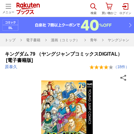
メニュー
トップ
電子書籍
漫画（コミック）
青年
ヤングジャンプコ
キングダム 79 （ヤングジャンプコミックスDIGITAL）
[電子書籍版]
原泰久
（
18
件）