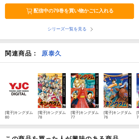
配信中の79巻を買い物かごに入れる
シリーズ一覧を見る
関連商品
：
原泰久
[電子]
キングダム
[電子]
キングダム
[電子]
キングダム
[電子]
キングダム
[
80
78
77
76
7
この商品を買った人が興味のある商品