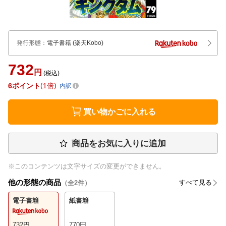
発行形態
：
電子書籍
(楽天Kobo)
732
円
(税込)
6
ポイント
1倍
内訳
買い物かごに入れる
商品をお気に入りに追加
※このコンテンツは文字サイズの変更ができません。
他の形態の商品
すべて見る
（全
2
件）
電子書籍
紙書籍
732
円
770
円