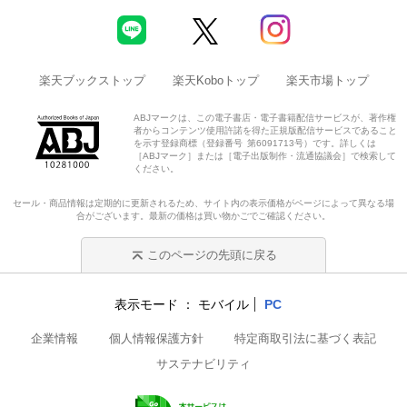
楽天ブックストップ
楽天Koboトップ
楽天市場トップ
ABJマークは、この電子書店・電子書籍配信サービスが、著作権
者からコンテンツ使用許諾を得た正規版配信サービスであること
を示す登録商標（登録番号 第6091713号）です。詳しくは
［ABJマーク］または［電子出版制作・流通協議会］で検索して
ください。
セール・商品情報は定期的に更新されるため、サイト内の表示価格がページによって異なる場
合がございます。最新の価格は買い物かごでご確認ください。
このページの先頭に戻る
表示モード
モバイル
PC
企業情報
個人情報保護方針
特定商取引法に基づく表記
サステナビリティ