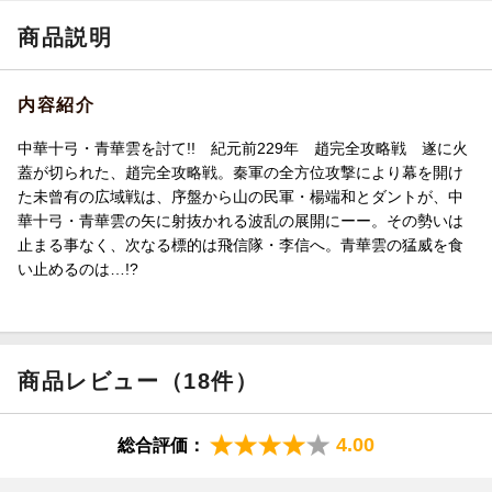
商品説明
内容紹介
中華十弓・青華雲を討て!! 紀元前229年 趙完全攻略戦 遂に火
蓋が切られた、趙完全攻略戦。秦軍の全方位攻撃により幕を開け
た未曾有の広域戦は、序盤から山の民軍・楊端和とダントが、中
華十弓・青華雲の矢に射抜かれる波乱の展開にーー。その勢いは
止まる事なく、次なる標的は飛信隊・李信へ。青華雲の猛威を食
い止めるのは…!?
商品レビュー（18件）
4.00
総合評価：