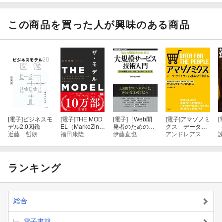
この商品を買った人が興味のある商品
[電子]
ビジネスモ
[電子]
THE MOD
[電子]
［Web開
[電子]
アマゾノミ
[
デル2.0図鑑
EL（MarkeZine
発者のための］
クス データ・
近藤 哲朗
BOOKS） マー
福田康隆
大規模サービス
伊藤直也
サイエンティス
アンドレアス・ワイガンド
ケティング・イ
技術入門 ーデー
トはこう考える
ンサイドセール
タ構造，メモ
ス・営業・カス
リ，OS，DB，
タマーサクセス
サーバ/インフラ
ランキング
の共業プロセス
総合
電子書籍