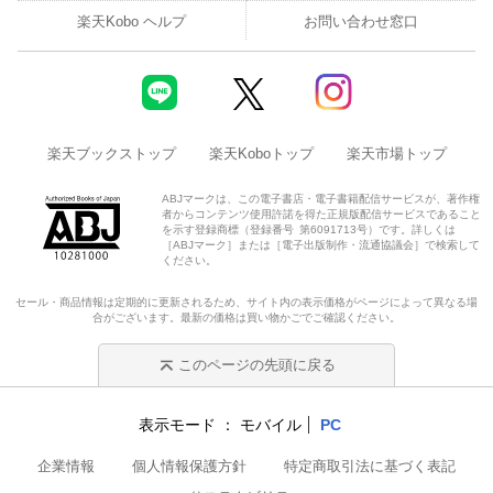
楽天Kobo ヘルプ
お問い合わせ窓口
楽天ブックストップ
楽天Koboトップ
楽天市場トップ
ABJマークは、この電子書店・電子書籍配信サービスが、著作権
者からコンテンツ使用許諾を得た正規版配信サービスであること
を示す登録商標（登録番号 第6091713号）です。詳しくは
［ABJマーク］または［電子出版制作・流通協議会］で検索して
ください。
セール・商品情報は定期的に更新されるため、サイト内の表示価格がページによって異なる場
合がございます。最新の価格は買い物かごでご確認ください。
このページの先頭に戻る
表示モード
モバイル
PC
企業情報
個人情報保護方針
特定商取引法に基づく表記