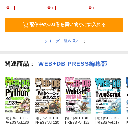
配信中の101巻を買い物かごに入れる
シリーズ一覧を見る
関連商品
：
WEB+DB PRESS編集部
[電子]
WEB+DB
[電子]
WEB+DB
[電子]
WEB+DB
[電子]
WEB+DB
[
PRESS Vol.136
PRESS Vol.120
PRESS Vol.122
PRESS Vol.117
P