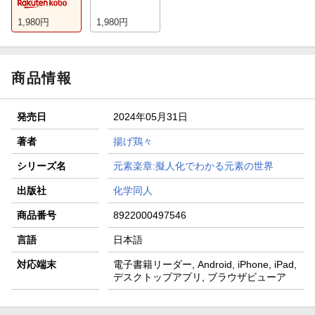
1,980
円
1,980
円
商品情報
発売日
2024年05月31日
著者
揚げ鶏々
シリーズ名
元素楽章:擬人化でわかる元素の世界
出版社
化学同人
商品番号
8922000497546
言語
日本語
対応端末
電子書籍リーダー, Android, iPhone, iPad,
デスクトップアプリ, ブラウザビューア