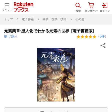
メニュー
トップ
電子書籍
科学・医学・技術
その他
元素楽章:擬人化でわかる元素の世界 [電子書籍版]
揚げ鶏々
（
5
件）