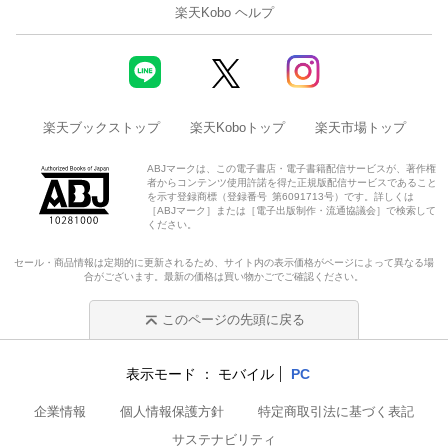
楽天Kobo ヘルプ
楽天ブックストップ
楽天Koboトップ
楽天市場トップ
ABJマークは、この電子書店・電子書籍配信サービスが、著作権
者からコンテンツ使用許諾を得た正規版配信サービスであること
を示す登録商標（登録番号 第6091713号）です。詳しくは
［ABJマーク］または［電子出版制作・流通協議会］で検索して
ください。
セール・商品情報は定期的に更新されるため、サイト内の表示価格がページによって異なる場
合がございます。最新の価格は買い物かごでご確認ください。
このページの先頭に戻る
表示モード
モバイル
PC
企業情報
個人情報保護方針
特定商取引法に基づく表記
サステナビリティ