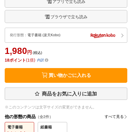
アプリで立ち読み
ブラウザで立ち読み
発行形態
：
電子書籍
(楽天Kobo)
1,980
円
(税込)
18
ポイント
1倍
内訳
買い物かごに入れる
商品をお気に入りに追加
※このコンテンツは文字サイズの変更ができません。
他の形態の商品
すべて見る
（全
2
件）
電子書籍
紙書籍