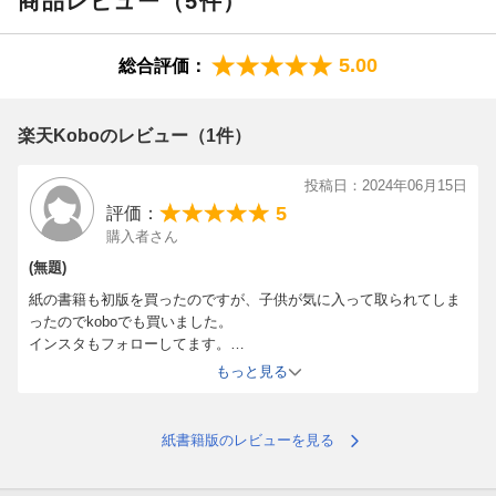
商品レビュー（5件）
感動は，きっと読者の心に響くはずー．
5.00
総合評価：
純粋な物質が生命を宿すとき，かれらの物語が美しく動きだしま
す． 元素たちの冒険を，麗しいイラストとともに，どうぞご堪能
ください．
楽天Koboのレビュー（1件）
投稿日：2024年06月15日
5
評価：
購入者さん
(無題)
紙の書籍も初版を買ったのですが、子供が気に入って取られてしま
ったのでkoboでも買いました。
インスタもフォローしてます。
これからもこの素晴らしい活動を継続して頂けたらと思います。
もっと見る
紙書籍版のレビューを見る