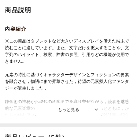
商品説明
内容紹介
※この商品はタブレットなど大きいディスプレイを備えた端末で
読むことに適しています。また、文字だけを拡大することや、文
字列のハイライト、検索、辞書の参照、引用などの機能が使用で
きません。
元素の特性に基づくキャラクターデザインとフィクションの要素
を融合させ，物語にまで昇華させた，待望の元素擬人化ファンタ
ジーが誕生しました．
錬金術の神秘から現代の科学までを織り交ぜながら，読者を魅惑
的な元素楽章の世界に誘う．個性あふれる元素たちとともに，か
れらの住むアスティオン大陸の魅力的な名所を観光雑誌風に紹介
し，旅の魅力を鮮やかに描く．先人たちによる錬金術や賢者の石
の探求にも触れ，一方で宇宙における元素誕生から寿命が尽きる
までを壮大につづる．周期表の果てに広がる超重元素への希望と