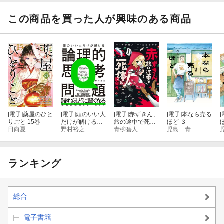
この商品を買った人が興味のある商品
[電子]
薬屋のひと
[電子]
頭のいい人
[電子]
赤ずきん、
[電子]
本なら売る
[
りごと 15巻
だけが解ける論
旅の途中で死体
ほど ３
日向夏
理的思考問題
野村裕之
と出会う。（コ
青柳碧人
児島 青
ミック） ： 1
【電子コミック
限定特典付き】
ランキング
総合
電子書籍