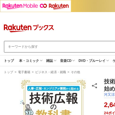
トップ
本・コミック
雑誌
音楽CD
DVD・ブルーレイ
現
トップ
>
電子書籍
>
ビジネス・経済・就職
>
その他
在
地
技
始め
河又涼
2,6
24
ポ