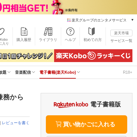
楽天グループのエンタメサービス
電子書籍
楽天市場
楽天Kobo
Kobo
購入履歴
ライブラリ
ヘルプ
初めての方
サービス一覧
本/ゲーム/CD/DVD
に入り
楽天ブックス
雑誌読み放題
楽天マガジン
放題
音楽配信
電子書籍(楽天Kobo)
R18+
音楽配信
楽天ミュージック
動画配信
楽天TV
兼務から
動画配信ガイド
電子書籍版
Rakuten PLAY
無料テレビ
|
レビューを書く
Rチャンネル
買い物かごに入れる
チケット