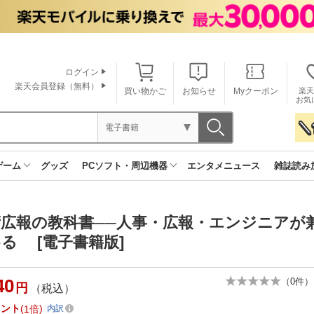
ログイン
楽天会員登録（無料）
買い物かご
お知らせ
Myクーポン
楽天
お気
電子書籍
ゲーム
グッズ
PCソフト・周辺機器
エンタメニュース
雑誌読み
術広報の教科書──人事・広報・エンジニアが
る [電子書籍版]
40
（
0
件）
円
（税込）
イント
1倍
内訳