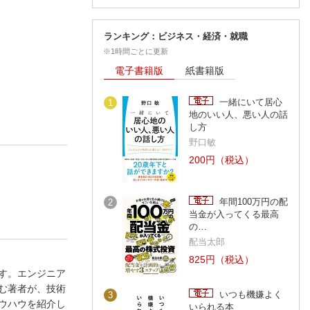
ランキング：ビジネス・経済・就職
※1時間ごとに更新
電子書籍版
紙書籍版
一緒にいて居心
1
地のいい人、悪い人の話
し方
野口敏
200円（税込）
年間100万円の配
2
当金が入ってくる最高
の…
配当太郎
825円（税込）
す。エンジニア
む著者が、技術
いつも機嫌よく
3
ウハウを紹介し
いられる本