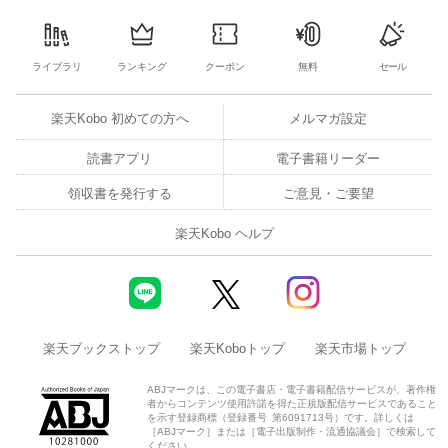
ライブラリ
ランキング
クーポン
無料
セール
楽天Kobo 初めての方へ
メルマガ設定
読書アプリ
電子書籍リーダー
領収書を発行する
ご意見・ご要望
楽天Kobo ヘルプ
楽天ブックストップ
楽天Koboトップ
楽天市場トップ
ABJマークは、この電子書店・電子書籍配信サービスが、著作権
者からコンテンツ使用許諾を得た正規版配信サービスであること
を示す登録商標（登録番号 第6091713号）です。詳しくは
［ABJマーク］または［電子出版制作・流通協議会］で検索して
ください。