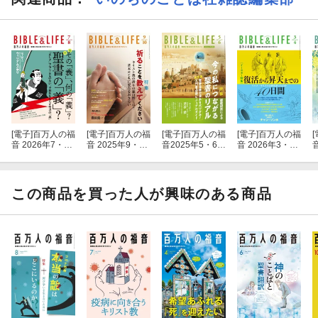
[電子]
百万人の福
[電子]
百万人の福
[電子]
百万人の福
[電子]
百万人の福
[
音 2026年7・8
音 2025年9・10
音2025年5・6月
音 2026年3・4
月号[雑誌]
月号[雑誌]
号[雑誌]
月号[雑誌]
この商品を買った人が興味のある商品