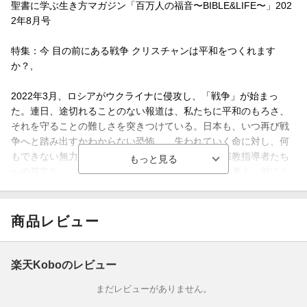
聖書に学ぶ生き方マガジン「百万人の福音〜BIBLE&LIFE〜」202
2年8月号
特集：今 目の前にある戦争 クリスチャンは平和をつくれます
か？,
2022年3月、ロシアがウクライナに侵攻し、「戦争」が始まっ
た。連日、途切れることのない報道は、私たちに平和のもろさ、
それを守ることの難しさを突きつけている。日本も、いつ再び戦
争へと踏み出すかわからない恐怖…、失われていく命に対し、何
もできない無力感…、国の始めた戦争を支持する宗教指導者たち
への苛立ち…。この現実を前に、私たちは何をどう考え、何によ
って光を見いだしていくことができるだろうか。今、何が起こっ
ているのかを確認しながら、真に平和をつくるとはどういうこと
なのかを共に考えたい。
商品レビュー
人物インタビュー記事「旬人彩人」、長編の証し「あしあと」、
など盛りだくさんです。
楽天Koboのレビュー
まだレビューがありません。
その他、永田信昭さん＆しろつあすかさんの「聖書とほほ人物