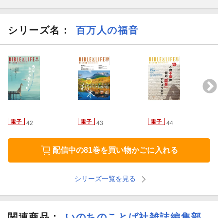
伝」、吉田晋悟さんのアルツハイマー病の妻と生きるエッセイ
「ぼくを忘れていくきみと」、堀川寛さんの方言聖句広島篇、大
頭眞一さんによる焚き火相談室、各地の教会紹介、文芸投稿、さ
シリーズ名：
百万人の福音
まざまな立場の方々の証しなど、聖書を生活の中で生かしている
方々の姿を掲載しています。
バックナンバーの一部（2018年４月号〜2020年１月号）は、電子
版特価で発売中！
※この商品は固定レイアウトで作成されてお
り、タブレットなど大きいディスプレイを備えた端末で読むこと
に適しています。また、文字列のハイライトや検索、辞書の参
照、引用などの機能が使用できません。
42
43
44
配信中の81巻を買い物かごに入れる
シリーズ一覧を見る
関連商品
：
いのちのことば社雑誌編集部