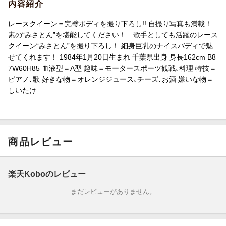
内容紹介
レースクイーン＝完璧ボディを撮り下ろし!! 自撮り写真も満載！
素の“みさとん”を堪能してください！ 歌手としても活躍のレース
クイーン“みさとん”を撮り下ろし！ 細身巨乳のナイスバディで魅
せてくれます！ 1984年1月20日生まれ 千葉県出身 身長162cm B8
7W60H85 血液型＝A型 趣味＝モータースポーツ観戦､料理 特技＝
ピアノ､歌 好きな物＝オレンジジュース､チーズ､お酒 嫌いな物＝
しいたけ
商品レビュー
楽天Koboのレビュー
まだレビューがありません。