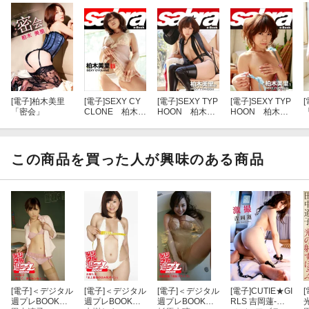
[電子]
柏木美里
[電子]
SEXY CY
[電子]
SEXY TYP
[電子]
SEXY TYP
[
「密会」
CLONE 柏木美
HOON 柏木美
HOON 柏木美
里DX [sabra net
里2 [sabra net e-
里1 [sabra net e-
e-Book]
Book]
Book]
この商品を買った人が興味のある商品
[電子]
＜デジタル
[電子]
＜デジタル
[電子]
＜デジタル
[電子]
CUTIE★GI
[
週プレBOOK
週プレBOOK
週プレBOOK
RLS 吉岡蓮-激