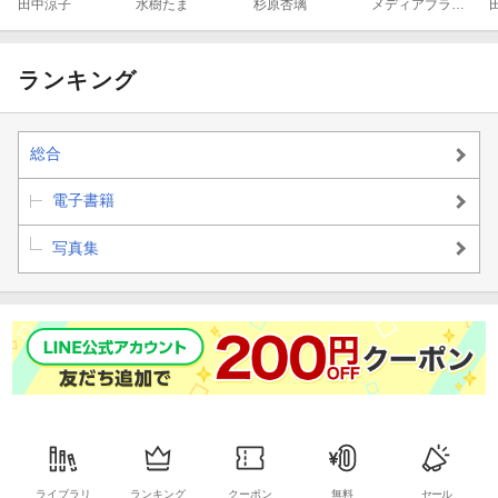
＞ 田中涼子
田中涼子
＞ 水樹たま
水樹たま
＞ 杉原杏璃
杉原杏璃
撮-
メディアブランド
「教えて、涼子
「史上最強のは
「淫乱ドライ
センセイ！」
み乳ボイン」
ブ」
ランキング
総合
電子書籍
写真集
ライブラリ
ランキング
クーポン
無料
セール