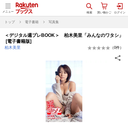
メニュー
トップ
電子書籍
写真集
＜デジタル週プレBOOK＞ 柏木美里「みんなのワタシ」
[電子書籍版]
柏木美里
（
0
件）