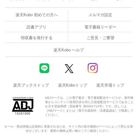
楽天Kobo 初めての方へ
メルマガ設定
読書アプリ
電子書籍リーダー
領収書を発行する
ご意見・ご要望
楽天Kobo ヘルプ
楽天ブックストップ
楽天Koboトップ
楽天市場トップ
ABJマークは、この電子書店・電子書籍配信サービスが、著作権
者からコンテンツ使用許諾を得た正規版配信サービスであること
を示す登録商標（登録番号 第6091713号）です。詳しくは
［ABJマーク］または［電子出版制作・流通協議会］で検索して
ください。
セール・商品情報は定期的に更新されるため、サイト内の表示価格がページによって異なる場
合がございます。最新の価格は買い物かごでご確認ください。