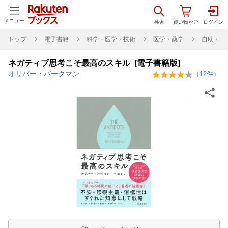
メニュー
トップ
電子書籍
科学・医学・技術
医学・薬学
自助・心
ネガティブ思考こそ最高のスキル [電子書籍版]
オリバー・バークマン
（
12
件）