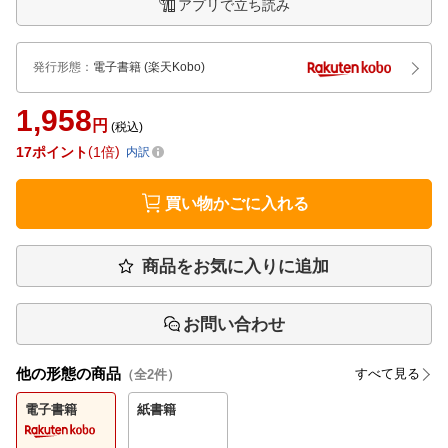
アプリで立ち読み
発行形態
：
電子書籍
(楽天Kobo)
1,958
円
(税込)
17
ポイント
1倍
内訳
買い物かごに入れる
商品をお気に入りに追加
お問い合わせ
他の形態の商品
すべて見る
（全
2
件）
電子書籍
紙書籍