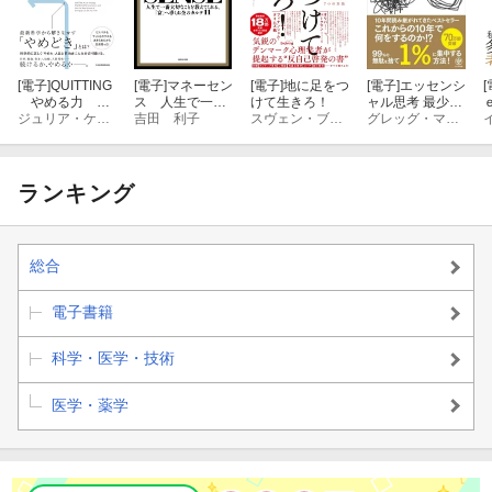
[電子]
QUITTING
[電子]
マネーセン
[電子]
地に足をつ
[電子]
エッセンシ
[
やめる力 最
ス 人生で一番
けて生きろ！
ャル思考 最少の
良の人生戦略
ジュリア・ケラー
大切なことを教
吉田 利子
スヴェン・ブリンクマン
時間で成果を最
グレッグ・マキューン
えてくれる、
大にする
「富」へ導くお
金のカルテ11
ランキング
総合
電子書籍
科学・医学・技術
医学・薬学