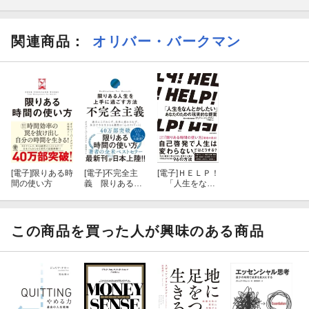
関連商品
：
オリバー・バークマン
[電子]
限りある時
[電子]
不完全主
[電子]
ＨＥＬＰ！
間の使い方
義 限りある人
「人生をなん
生を上手に過ご
とかしたい」あ
す方法
なたのための現
実的な提案
この商品を買った人が興味のある商品