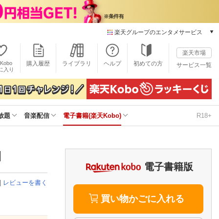
楽天グループのエンタメサービス
電子書籍
楽天市場
楽天Kobo
Kobo
購入履歴
ライブラリ
ヘルプ
初めての方
サービス一覧
本/ゲーム/CD/DVD
に入り
楽天ブックス
雑誌読み放題
楽天マガジン
放題
音楽配信
電子書籍(楽天Kobo)
R18+
音楽配信
楽天ミュージック
動画配信
楽天TV
]
動画配信ガイド
電子書籍版
Rakuten PLAY
|
レビューを書く
無料テレビ
Rチャンネル
買い物かごに入れる
チケット