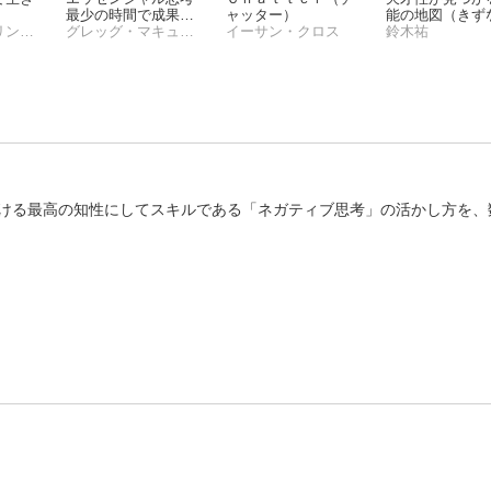
最少の時間で成果を
ャッター）
能の地図（きず
スヴェン・ブリンクマン
最大にする
グレッグ・マキューン
イーサン・クロス
版）
鈴木祐
ける最高の知性にしてスキルである「ネガティブ思考」の活かし方を、