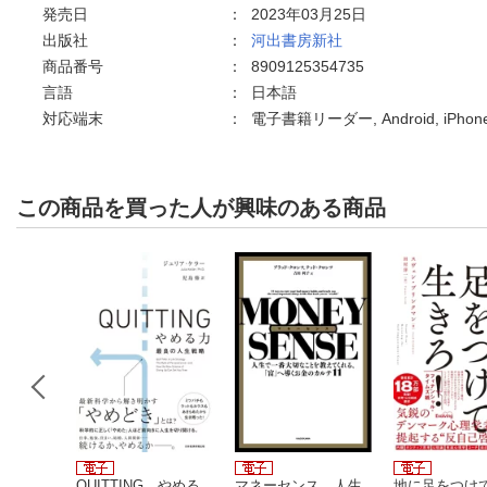
発売日
：
2023年03月25日
出版社
：
河出書房新社
商品番号
：
8909125354735
言語
：
日本語
対応端末
：
電子書籍リーダー, Android, iPho
この商品を買った人が興味のある商品
0万円を実
QUITTING やめる
マネーセンス 人生
地に足をつけ