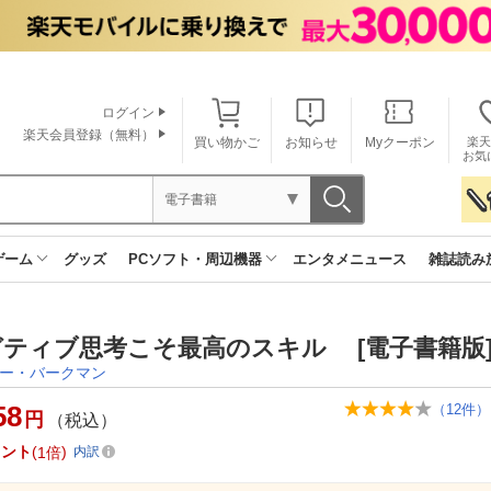
ログイン
楽天会員登録（無料）
買い物かご
お知らせ
Myクーポン
楽天
お気
電子書籍
ゲーム
グッズ
PCソフト・周辺機器
エンタメニュース
雑誌読み
ティブ思考こそ最高のスキル [電子書籍版
ー・バークマン
58
（
12
件）
円
（税込）
イント
1倍
内訳