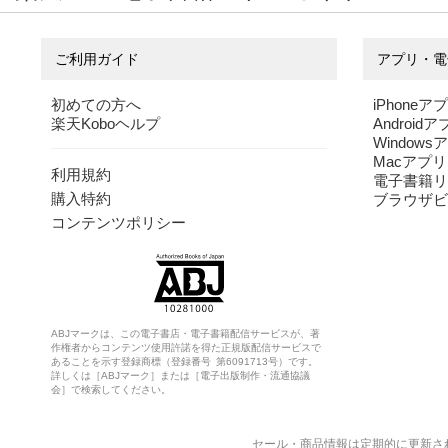
オリバー・バークマン
に過ごす方法
オリバー・バークマン
たい」あなた
の現実的な提
ご利用ガイド
アプリ・電
初めての方へ
iPhoneア
楽天Koboヘルプ
Android
Windows
Macアプリ
利用規約
電子書籍リ
購入特約
ブラウザビ
コンテンツポリシー
ABJマークは、この電子書店・電子書籍配信サービスが、著
作権者からコンテンツ使用許諾を得た正規版配信サービスで
あることを示す登録商標（登録番号 第6091713号）です。
詳しくは［ABJマーク］または［電子出版制作・流通協議
会］で検索してください。
セール・商品情報は定期的に更新さ