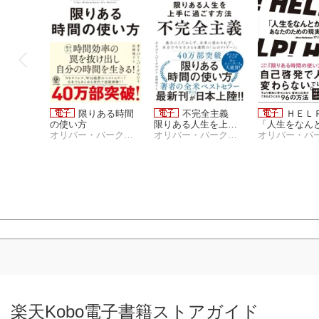
限りある時間
不完全主義
ＨＥ
の使い方
限りある人生を上手
「人生をなん
オリバー・バークマン
に過ごす方法
オリバー・バークマン
たい」あなた
の現実的な提
限りある時間
不完全主義
ＨＥ
楽天Kobo電子書籍ストアガイド
の使い方
限りある人生を上手
「人生をなん