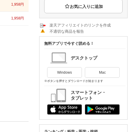
楽天チケット
1,958
円
エンタメニュース
推し楽
1,958
円
楽天アフィリエイトのリンクを作成
不適切な商品を報告
無料アプリで今すぐ読める！
デスクトップ
Windows
Mac
※ボタンを押すとダウンロードが始まります
スマートフォン・
タブレット
ランキング：科学・医学・技術