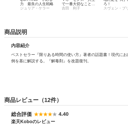
初心者で
力 最良の人生戦略
で一番大切なことを
ろ！
活用法
き
ジュリア・ケラー
教えてくれる、
吉田 利子
「富」へ導くお金の
カルテ11
商品説明
内容紹介
ベストセラー『限りある時間の使い方』著者の話題書！現代にお
例を基に解説する。『解毒剤』を改題復刊。
商品レビュー（12件）
4.40
総合評価
楽天Koboのレビュー