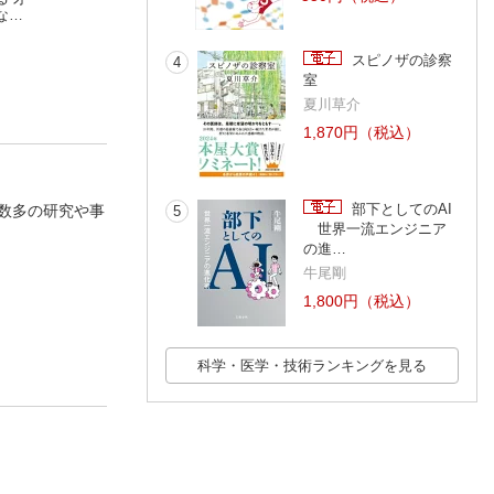
な出
大切な話し方
に考えていること
自動的に富が増え
横山信弘
安達裕哉
ける「お金」と「
ニック・マジュー
間」の法則
スピノザの診察
4
室
夏川草介
1,870円（税込）
部下としてのAI
数多の研究や事
5
世界一流エンジニア
の進…
牛尾剛
1,800円（税込）
科学・医学・技術ランキングを見る