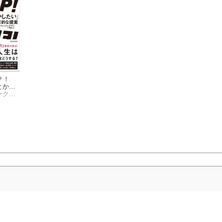
ＬＰ！
とかし
のため
オリバー・バークマン
案
ＬＰ！
とかし