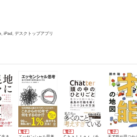
ne, iPad, デスクトップアプリ
て生き
エッセンシャル思考
Ｃｈａｔｔｅｒ（チ
天才性が見つか