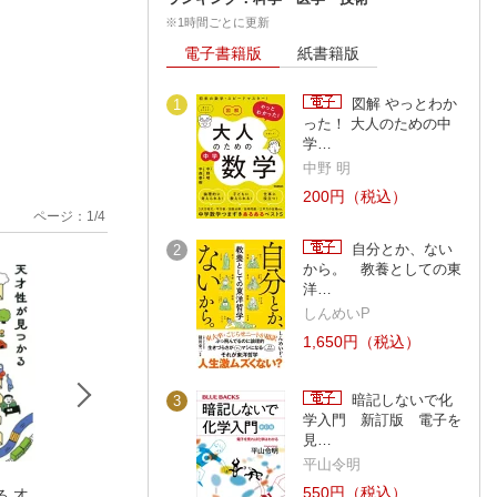
※1時間ごとに更新
電子書籍版
紙書籍版
図解 やっとわか
1
った！ 大人のための中
学…
中野 明
200円（税込）
ページ：
1
/
4
自分とか、ない
2
から。 教養としての東
洋…
しんめいP
1,650円（税込）
暗記しないで化
3
学入門 新訂版 電子を
見…
平山令明
550円（税込）
る 才
わかりやすさよりも
頭のいい人が話す前
JUST KEEP BUY