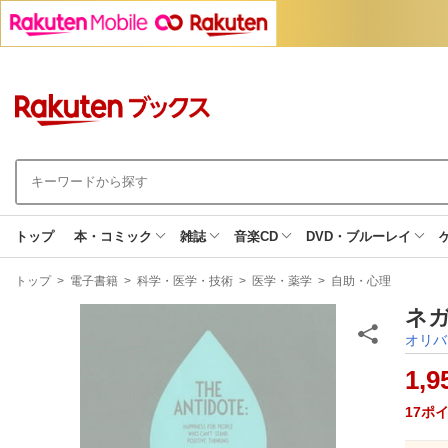
トップ
本・コミック
雑誌
音楽CD
DVD・ブルーレイ
現
トップ
>
電子書籍
>
科学・医学・技術
>
医学・薬学
>
自助・心理
在
地
ネガ
オリバ
1,9
17
ポ