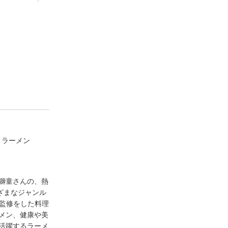
、ラーメン
獅童さんの、熱
ざまなジャンル
監修をした料理
メン、健康や美
活躍するラーメ