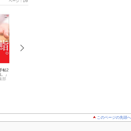
ページ：
1
/
9
手帖2
あまから手帖2
あまから手帖2
あまから手
鮨。」
026年6月号「バーへ
025年10月号「岡本、
025年9月号「肉
集部
行こう！」
あまから手帖編集部
御影、六甲。」
あまから手帖編集部
と。」
あまから手帖編集
このページの先頭へ