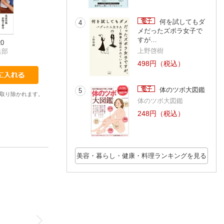
何を試してもダ
4
メだったズボラ女子で
すが…
01-Jul-2020
01-Aug-2020
01-Sep-2020
20
あまから手帖編集部
あまから手帖編集部
あまから手帖編集
上野啓樹
集部
498円（税込）
体のツボ大図鑑
5
取り除かれます。
体のツボ大図鑑
248円（税込）
美容・暮らし・健康・料理ランキングを見る