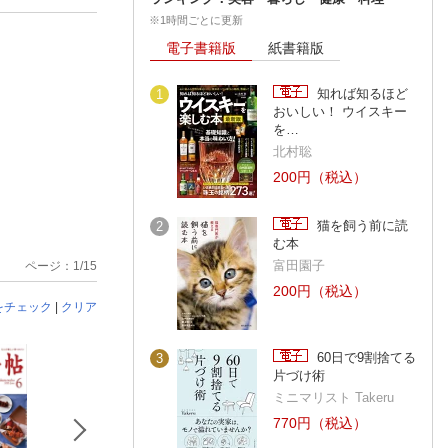
※1時間ごとに更新
電子書籍版
紙書籍版
知れば知るほど
1
おいしい！ ウイスキー
を…
北村聡
200円（税込）
猫を飼う前に読
2
む本
富田園子
ページ：1/15
200円（税込）
をチェック
|
クリア
60日で9割捨てる
3
片づけ術
ミニマリスト Takeru
770円（税込）