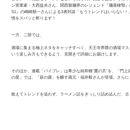
ン実業家・大西益央さん、関西製麺界のレジェンド『麺屋棣鄂』
S1』の嶋崎順一さんによる3者対談「もうトレンドはいらない
情をスパッと斬ります！
一方、二部では、
酒場に集まる極上ネタをキャッチすべく、天王寺界隈の酒場マス
いう楽しみ方もできるよう、見開きで詳細にお届けします。
そのほか、連載「バイプレ」は希少な純和種“鷹の爪”を、「門上
の星」では、「萩の露」を醸す蔵元・福井毅さんが登場。さらに
敢えてトレンドを追わず、ラーメン話をぎっしり詰め込んだ、古