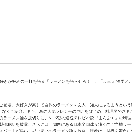
ン好きが好みの一杯を語る「ラーメンを語らせろ！」、「天王寺 酒場と
ご登場。大好きが高じて自作のラーメンを友人・知人にふるまうという
ことなくご紹介。また、あの人気フレンチの巨匠をはじめ、料理界のさま
的ラーメン論を皮切りに、NHK朝の連続テレビ小説『まんぷく』の料理
製作秘話を披露。さらには、関西にある日本全国津々浦々のご当地ラー
スパートが集い、思い思いのラーメン論を展開。圧巻は、世界を舞台に