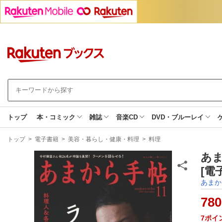
トップ
本・コミック
雑誌
音楽CD
DVD・ブルーレイ
現
トップ
>
電子書籍
>
美容・暮らし・健康・料理
>
料理
在
地
あま
[電
あまか
780
7
ポイ