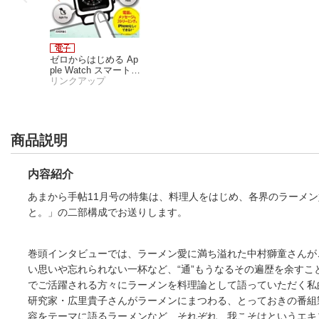
ゼロからはじめる Ap
ple Watch スマートガ
イド［Series 3対応
リンクアップ
版］
商品説明
内容紹介
あまから手帖11月号の特集は、料理人をはじめ、各界のラーメ
と。」の二部構成でお送りします。
ゼロからはじめる Ap
巻頭インタビューでは、ラーメン愛に満ち溢れた中村獅童さんが
ple Watch スマートガ
イド［Series 3対応
リンクアップ
い思いや忘れられない一杯など、“通”もうなるその遍歴を余す
版］
でご活躍される方々にラーメンを料理論として語っていただく私
研究家・広里貴子さんがラーメンにまつわる、とっておきの番組
容をテーマに語るラーメンなど、それぞれ、我こそはというエキ