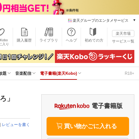
楽天グループのエンタメサービス
電子書籍
楽天市場
楽天Kobo
Kobo
購入履歴
ライブラリ
ヘルプ
初めての方
サービス一覧
本/ゲーム/CD/DVD
に入り
楽天ブックス
雑誌読み放題
楽天マガジン
放題
音楽配信
電子書籍(楽天Kobo)
R18+
音楽配信
楽天ミュージック
動画配信
楽天TV
らせろ」
動画配信ガイド
電子書籍版
Rakuten PLAY
無料テレビ
|
レビューを書く
Rチャンネル
買い物かごに入れる
チケット