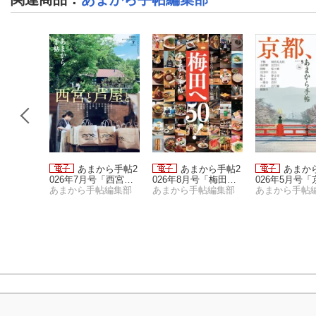
から手帖2
あまから手帖2
あまから手帖2
あまか
「カレー
026年7月号「西宮と
026年8月号「梅田へ5
026年5月号
帖編集部
芦屋と。」
あまから手帖編集部
0！」
あまから手帖編集部
左京区。」
あまから手帖