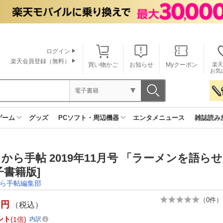
ログイン
楽天会員登録（無料）
買い物かご
お知らせ
Myクーポン
楽天
お気
電子書籍
ゲーム
グッズ
PCソフト・周辺機器
エンタメニュース
雑誌読み
から手帖 2019年11月号 「ラーメンを語
子書籍版]
ら手帖編集部
（
0
件）
円
（税込）
ント
1倍
内訳