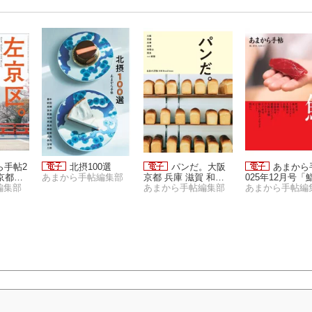
ら手帖2
北摂100選
パンだ。大阪
あまから
「京都、
あまから手帖編集部
京都 兵庫 滋賀 和歌
025年12月号「
編集部
山 奈良 and 能登
あまから手帖編集部
あまから手帖編