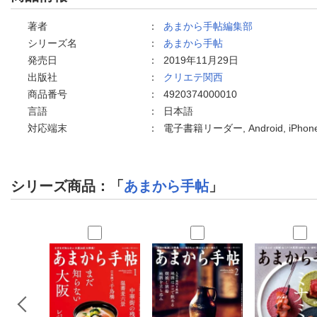
著者
：
あまから手帖編集部
シリーズ名
：
あまから手帖
発売日
：
2019年11月29日
出版社
：
クリエテ関西
商品番号
：
4920374000010
言語
：
日本語
対応端末
：
電子書籍リーダー, Android, iPh
シリーズ商品：「
あまから手帖
」