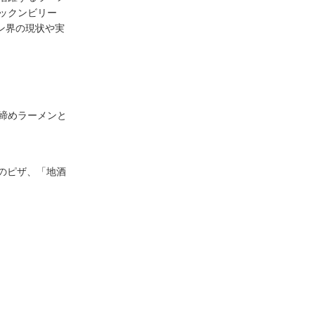
ックンビリー
ン界の現状や実
締めラーメンと
スのピザ、「地酒