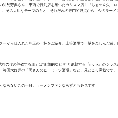
の知見芳典さん、東西で行列店を築いたカリスマ店主『らぁめん矢 ロ
！」。その大胆なテーマのもと、それぞれの専門的観点から、今のラーメ
ターから仕入れた珠玉の一杯をご紹介。上等酒場で一献を楽しんだ後、
武司の僕の尊敬する皿」は“衝撃的なピザ”と絶賛する『monk』のシラ
、毎回大好評の「岡さんのヒ・ミ・ツ酒場」など、見どころ満載です。
くならないこの一冊。ラーメンファンならずとも必見です！