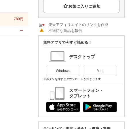
楽天チケット
エンタメニュース
推し楽
780
円
楽天アフィリエイトのリンクを作成
不適切な商品を報告
ー
無料アプリで今すぐ読める！
デスクトップ
Windows
Mac
※ボタンを押すとダウンロードが始まります
スマートフォン・
タブレット
ランキング：美容・暮らし・健康・料理