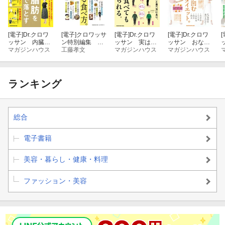
[電子]
Dr.クロワ
[電子]
クロワッサ
[電子]
Dr.クロワ
[電子]
Dr.クロワ
[
ッサン 内臓脂
ン特別編集 大
ッサン 実は、
ッサン おなか
肪を３週間で落
マガジンハウス
人のための、痩
工藤孝文
何を食べても痩
マガジンハウス
が凹む胆汁酸ダ
マガジンハウス
とす
せる食べ方。
せられる。
イエット。
ランキング
総合
電子書籍
美容・暮らし・健康・料理
ファッション・美容