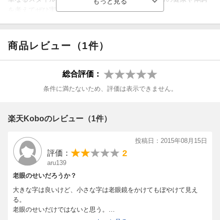
を考えてぜひ実践してください。
※本ムックはカラーページを含みます。お使いの端末によって
は、一部読みづらい場合がございます。
商品レビュー（1件）
総合評価：
条件に満たないため、評価は表示できません。
楽天Koboのレビュー（1件）
投稿日：2015年08月15日
2
評価：
aru139
老眼のせいだろうか？
大きな字は良いけど、小さな字は老眼鏡をかけてもぼやけて見え
る。
老眼のせいだけではないと思う。
パソコンで読んでいたけど、読み辛くって途中までしか読んで無く