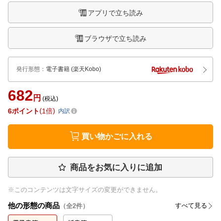
アプリで立ち読み
ブラウザで立ち読み
発行形態
：
電子書籍
(楽天Kobo)
682
円
(税込)
6
ポイント
1倍
内訳
買い物かごに入れる
商品をお気に入りに追加
※このコンテンツは文字サイズの変更ができません。
他の形態の商品
すべて見る
（全
2
件）