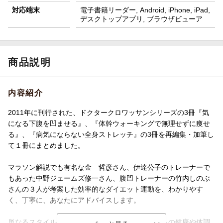
対応端末
電子書籍リーダー, Android, iPhone, iPad,
デスクトップアプリ, ブラウザビューア
商品説明
内容紹介
2011年に刊行された、ドクタークロワッサンシリーズの3冊『気
になる下腹を凹ませる』、『体幹ウォーキングで無理せずに痩せ
る』、『病気にならない全身ストレッチ』の3冊を再編集・加筆し
て１冊にまとめました。
マラソン解説でも有名な金 哲彦さん、伊達公子のトレーナーで
もあった中野ジェームズ修一さん、腹凹トレーナーの竹内しのぶ
さんの３人が考案した効率的なダイエット運動を、わかりやす
く、丁寧に、あなたにアドバイスします。
単なるスタイルアップの痩身ではなく、４０代からの健康や体調