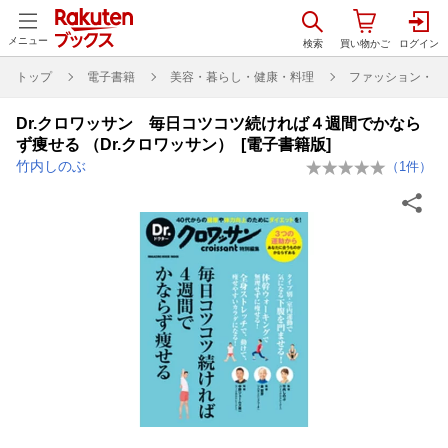
メニュー
トップ
電子書籍
美容・暮らし・健康・料理
ファッション・美
Dr.クロワッサン 毎日コツコツ続ければ４週間でかなら
ず痩せる （Dr.クロワッサン） [電子書籍版]
竹内しのぶ
（
1
件）