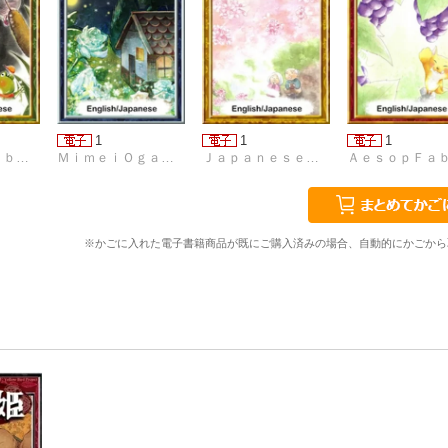
1
1
1
ＡｅｓｏｐＦａｂｌｅｓ
ＭｉｍｅｉＯｇａｗａ
Ｊａｐａｎｅｓｅｆａｉｒｙｔａｌｅｓ
※かごに入れた電子書籍商品が既にご購入済みの場合、自動的にかごから