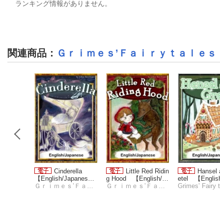
ランキング情報がありません。
関連商品
：
Ｇｒｉｍｅｓ’Ｆａｉｒｙｔａｌｅｓ
Musician
Cinderella
Little Red Ridin
Hansel 
n 【Engli
【English/Japanese v
g Hood 【English/Ja
etel 【Englis
version
 tales
ersions】
Ｇｒｉｍｅｓ’Ｆａｉｒｙｔａｌｅｓ
panese versions】
Ｇｒｉｍｅｓ’Ｆａｉｒｙｔａｌｅｓ
nese version
Grimes’ Fairy 