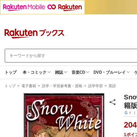
トップ
本・コミック
雑誌
音楽CD
DVD・ブルーレイ
現
トップ
>
電子書籍
>
語学・学習参考書・資格
>
語学学習
>
英語
在
地
Sno
籍版
Ｇｒｉ
204
1
ポイ