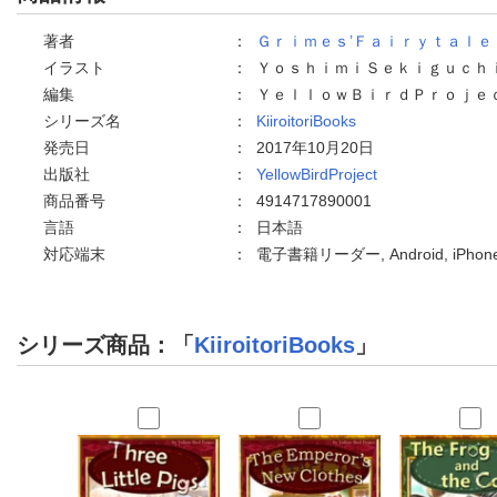
著者
：
Ｇｒｉｍｅｓ’Ｆａｉｒｙｔａｌｅ
イラスト
：
ＹｏｓｈｉｍｉＳｅｋｉｇｕｃｈ
編集
：
ＹｅｌｌｏｗＢｉｒｄＰｒｏｊｅ
シリーズ名
：
KiiroitoriBooks
発売日
：
2017年10月20日
出版社
：
YellowBirdProject
商品番号
：
4914717890001
言語
：
日本語
対応端末
：
電子書籍リーダー, Android, iPh
シリーズ商品：「
KiiroitoriBooks
」