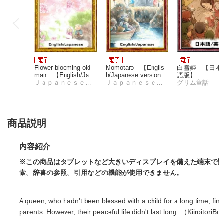
Flower-blooming old
Momotaro 【Englis
白雪姫 【日本
man 【English/Japa
h/Japanese version
語版】
nese versions】
Ｊａｐａｎｅｓｅｆａｉｒｙｔａｌｅｓ
s】
Ｊａｐａｎｅｓｅｆａｉｒｙｔａｌｅｓ
グリム童話
商品説明
内容紹介
※この商品はタブレットなど大きいディスプレイを備えた端末で
索、辞書の参照、引用などの機能が使用できません。
Flower-blooming old
Momotaro 【Englis
白雪姫 【日本
A queen, who hadn't been blessed with a child for a long time, fi
man 【English/Japa
h/Japanese version
語版】
nese versions】
Ｊａｐａｎｅｓｅｆａｉｒｙｔａｌｅｓ
s】
Ｊａｐａｎｅｓｅｆａｉｒｙｔａｌｅｓ
グリム童話
parents. However, their peaceful life didn't last long. （Kiiroitor