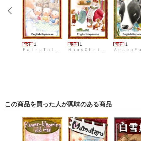
1
1
1
ＦａｉｒｕＴａｌｅｓｏｆｔｈｅＷｏｒｌｄ
ＨａｎｓＣｈｒｉｓｔｉａｎＡｎｄｅｒｓｅｎ
この商品を買った人が興味のある商品