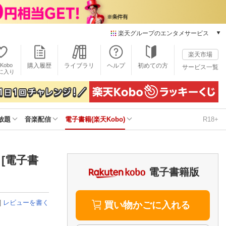
楽天グループのエンタメサービス
電子書籍
楽天市場
楽天Kobo
Kobo
購入履歴
ライブラリ
ヘルプ
初めての方
サービス一覧
本/ゲーム/CD/DVD
に入り
楽天ブックス
雑誌読み放題
楽天マガジン
放題
音楽配信
電子書籍(楽天Kobo)
R18+
音楽配信
楽天ミュージック
動画配信
楽天TV
】 [電子書
動画配信ガイド
電子書籍版
Rakuten PLAY
無料テレビ
|
レビューを書く
Rチャンネル
買い物かごに入れる
チケット