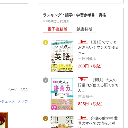
ランキング：語学・学習参考書・資格
※1時間ごとに更新
電子書籍版
紙書籍版
1回1分でサッと
1
おさらい！マンガでゆる
っ…
土岐田健太
200円（税込）
［新版］大人の
2
語彙力が使える順できち
ページ：1/22
ん…
吉田裕子
をチェック
|
クリア
825円（税込）
究極の独学術 世
3
界のすべての情報と対