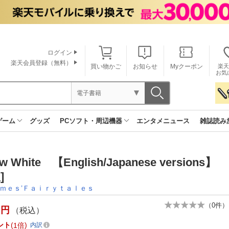
ログイン
楽天会員登録（無料）
買い物かご
お知らせ
Myクーポン
楽天
お気
電子書籍
ゲーム
グッズ
PCソフト・周辺機器
エンタメニュース
雑誌読み
w White 【English/Japanese versions
]
ｍｅｓ’Ｆａｉｒｙｔａｌｅｓ
（
0
件）
円
（税込）
ント
1倍
内訳