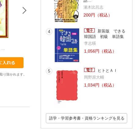
話…
瀬木比呂志
200円（税込）
新装版 できる
4
韓国語 初級 単語集
1
1
1
李志暎
ＨａｎｓＣｈｒｉｓｔｉａｎＡｎｄｅｒｓｅｎ
ＡｅｓｏｐＦａｂｌｅｓ
ＡｅｓｏｐＦａｂ
ＡｅｓｏｐＦａｂｌｅｓ
1,056円（税込）
ヒトとＡＩ
5
取り除かれます。
岡野原大輔
1,034円（税込）
語学・学習参考書・資格ランキングを見る