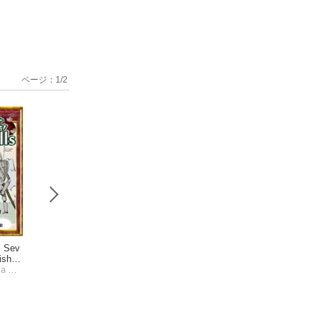
ページ：
1
/
2
 Sev
The Elves and
Hans in Luck
Town Musi
ish/J
the Shoemaker 【E
【English/Japanes
s of Bremen 【En
ns】
Ｇｒｉｍｅｓ’Ｆａｉｒｙｔａｌｅｓ
nglish/Japanese versi
Ｇｒｉｍｅｓ’Ｆａｉｒｙｔａｌｅｓ
e versions】
Ｇｒｉｍｅｓ’Ｆａｉｒｙｔａｌｅｓ
sh/Japanese vers
Grimes’ Fairy tale
ons】
s】