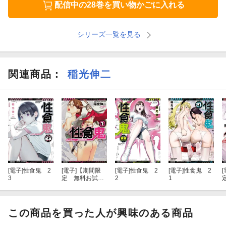
配信中の28巻を買い物かごに入れる
シリーズ一覧を見る
関連商品
：
稲光伸二
[電子]
性食鬼 2
[電子]
【期間限
[電子]
性食鬼 2
[電子]
性食鬼 2
[
3
定 無料お試し
2
1
版 閲覧期限20
26年8月17日】
性食鬼 1
この商品を買った人が興味のある商品