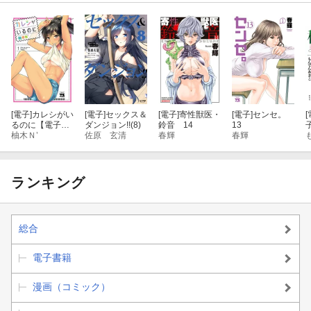
[電子]
カレシがい
[電子]
セックス＆
[電子]
寄性獣医・
[電子]
センセ。
[
るのに【電子単
ダンジョン!!(8)
鈴音 14
13
子
行本】 1
柚木Ｎ’
佐原 玄清
春輝
春輝
ランキング
総合
電子書籍
漫画（コミック）