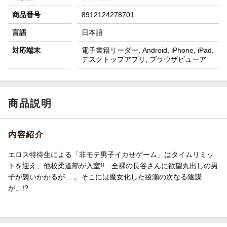
商品番号
8912124278701
言語
日本語
対応端末
電子書籍リーダー, Android, iPhone, iPad,
デスクトップアプリ, ブラウザビューア
商品説明
内容紹介
エロス特待生による「非モテ男子イカせゲーム」はタイムリミッ
トを迎え、他校柔道部が入室!! 全裸の長谷さんに欲望丸出しの男
子が襲いかかるが… 。そこには魔女化した綾瀬の次なる陰謀
が…!?