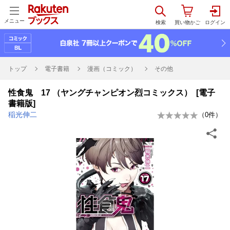
メニュー
トップ
電子書籍
漫画（コミック）
その他
性食鬼 17 （ヤングチャンピオン烈コミックス） [電子
書籍版]
稲光伸二
（
0
件）