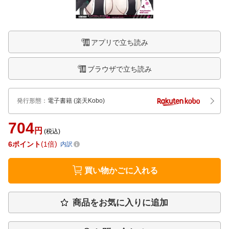
アプリで立ち読み
ブラウザで立ち読み
発行形態
：
電子書籍
(楽天Kobo)
704
円
(税込)
6
ポイント
1倍
内訳
買い物かごに入れる
商品をお気に入りに追加