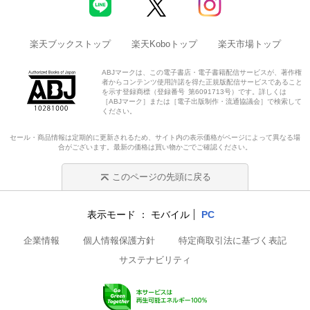
楽天ブックストップ
楽天Koboトップ
楽天市場トップ
ABJマークは、この電子書店・電子書籍配信サービスが、著作権
者からコンテンツ使用許諾を得た正規版配信サービスであること
を示す登録商標（登録番号 第6091713号）です。詳しくは
［ABJマーク］または［電子出版制作・流通協議会］で検索して
ください。
セール・商品情報は定期的に更新されるため、サイト内の表示価格がページによって異なる場
合がございます。最新の価格は買い物かごでご確認ください。
このページの先頭に戻る
表示モード
モバイル
PC
企業情報
個人情報保護方針
特定商取引法に基づく表記
サステナビリティ