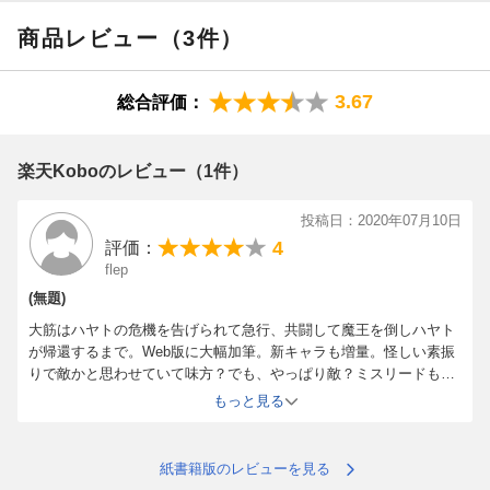
商品レビュー（3件）
3.67
総合評価：
楽天Koboのレビュー（1件）
投稿日：2020年07月10日
4
評価：
flep
(無題)
大筋はハヤトの危機を告げられて急行、共闘して魔王を倒しハヤト
が帰還するまで。Web版に大幅加筆。新キャラも増量。怪しい素振
りで敵かと思わせていて味方？でも、やっぱり敵？ミスリードも連
発。次巻はまったり編みたいだけで、はたして？
もっと見る
紙書籍版のレビューを見る