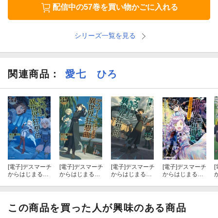
配信中の57巻を買い物かごに入れる
シリーズ一覧を見る
関連商品
：
愛七 ひろ
[電子]
デスマーチ
[電子]
デスマーチ
[電子]
デスマーチ
[電子]
デスマーチ
[
からはじまる異
からはじまる異
からはじまる異
からはじまる異
世界狂想曲 34
世界狂想曲 35
世界狂想曲 32
世界狂想曲(19)
イラスト集つ
き特装版
この商品を買った人が興味のある商品