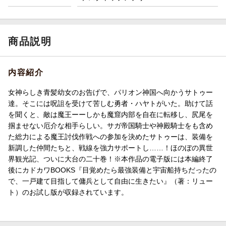
商品説明
内容紹介
女神らしき青髪幼女のお告げで、パリオン神国へ向かうサトゥー
達。そこには呪詛を受けて苦しむ勇者・ハヤトがいた。助けて話
を聞くと、敵は魔王ーーしかも魔窟内部を自在に転移し、尻尾を
掴ませない厄介な相手らしい。サガ帝国騎士や神殿騎士をも含め
た総力による魔王討伐作戦への参加を決めたサトゥーは、装備を
新調した仲間たちと、戦線を強力サポートし……！ほのぼの異世
界観光記、ついに大台の二十巻！※本作品の電子版には本編終了
後にカドカワBOOKS『目覚めたら最強装備と宇宙船持ちだったの
で、一戸建て目指して傭兵として自由に生きたい』（著：リュー
ト）のお試し版が収録されています。