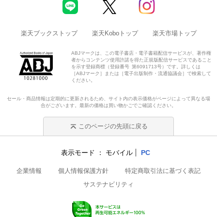
楽天ブックストップ
楽天Koboトップ
楽天市場トップ
ABJマークは、この電子書店・電子書籍配信サービスが、著作権
者からコンテンツ使用許諾を得た正規版配信サービスであること
を示す登録商標（登録番号 第6091713号）です。詳しくは
［ABJマーク］または［電子出版制作・流通協議会］で検索して
ください。
セール・商品情報は定期的に更新されるため、サイト内の表示価格がページによって異なる場
合がございます。最新の価格は買い物かごでご確認ください。
このページの先頭に戻る
表示モード
モバイル
PC
企業情報
個人情報保護方針
特定商取引法に基づく表記
サステナビリティ