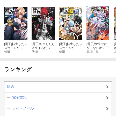
[電子]
転生したら
[電子]
転生したら
[電子]
転生したら
[電子]
蜘蛛です
[
スライムだった
スライムだった
スライムだった
が、なにか？ 13
件 18
伏瀬
件 16
伏瀬
件 17
伏瀬
馬場 翁
ランキング
総合
電子書籍
ライトノベル