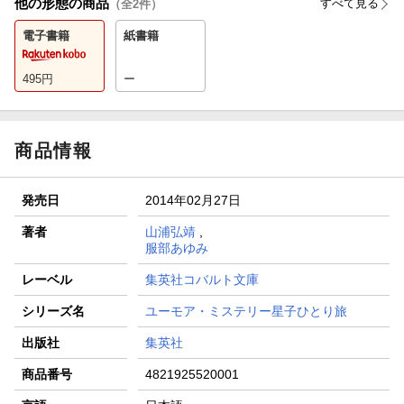
他の形態の商品
すべて見る
（全
2
件）
電子書籍
紙書籍
495
円
ー
商品情報
発売日
2014年02月27日
著者
山浦弘靖
,
服部あゆみ
レーベル
集英社コバルト文庫
シリーズ名
ユーモア・ミステリー星子ひとり旅
出版社
集英社
商品番号
4821925520001