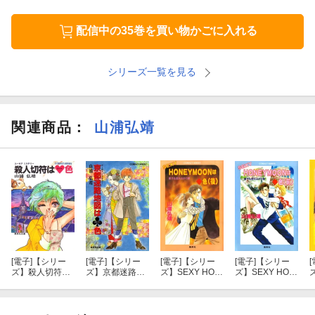
配信中の35巻を買い物かごに入れる
シリーズ一覧を見る
関連商品
：
山浦弘靖
[電子]
【シリー
[電子]
【シリー
[電子]
【シリー
[電子]
【シリー
[
ズ】殺人切符は
ズ】京都迷路地
ズ】SEXY HON
ズ】SEXY HON
ズ
ハート色
図はクローバー
EYMOON はダ
EYMOON はダ
色
イヤ色（後）
イヤ色（前）