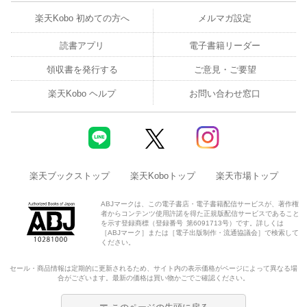
楽天Kobo 初めての方へ
メルマガ設定
読書アプリ
電子書籍リーダー
領収書を発行する
ご意見・ご要望
楽天Kobo ヘルプ
お問い合わせ窓口
楽天ブックストップ
楽天Koboトップ
楽天市場トップ
ABJマークは、この電子書店・電子書籍配信サービスが、著作権
者からコンテンツ使用許諾を得た正規版配信サービスであること
を示す登録商標（登録番号 第6091713号）です。詳しくは
［ABJマーク］または［電子出版制作・流通協議会］で検索して
ください。
セール・商品情報は定期的に更新されるため、サイト内の表示価格がページによって異なる場
合がございます。最新の価格は買い物かごでご確認ください。