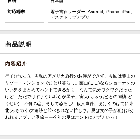
言語
日本語
対応端末
電子書籍リーダー, Android, iPhone, iPad,
デスクトップアプリ
商品説明
内容紹介
星子(せいこ)、両親のアメリカ旅行のお伴ができず、今回は葉山の
リゾートマンションでひとり暮らし。葉山(ここ)ならショーナンの
いい男をまとめてハントできるかも…なんて気分ワクワクだった
けど、ただではすまない我らが星子。宙太(ちゅうた)との同棲(ど
うせい)、不倫の恋、そして恐ろしい殺人事件。あげくのはてに東
北(みちのく)大追跡と並べきれない忙しさ。夏は女の子が狙(ねら)
われるアブナい季節ーー今年の夏はホントにアブナいっ!!