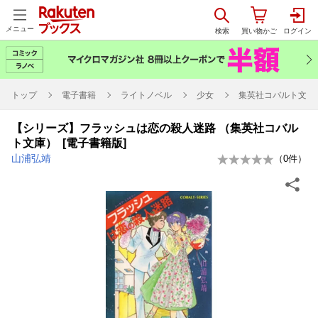
メニュー
トップ
電子書籍
ライトノベル
少女
集英社コバルト文庫
【シリーズ】フラッシュは恋の殺人迷路 （集英社コバル
ト文庫） [電子書籍版]
山浦弘靖
（
0
件）