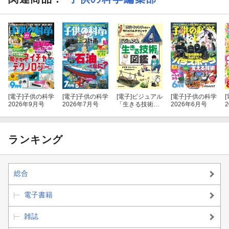
[電子]
子供の科学
[電子]
子供の科学
[電子]
ビジュアル
[電子]
子供の科学
[
2026年9月号
2026年7月号
「生きる技術」
2026年6月号
図鑑
ランキング
総合
電子書籍
雑誌