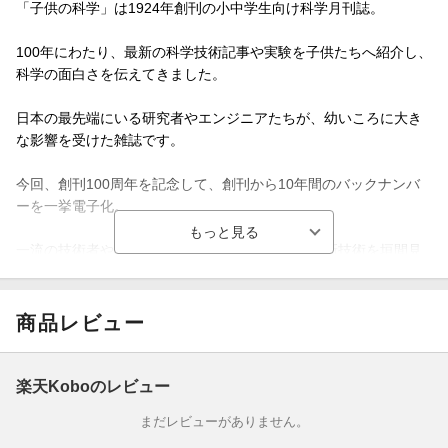
「子供の科学」は1924年創刊の小中学生向け科学月刊誌。
100年にわたり、最新の科学技術記事や実験を子供たちへ紹介し、
科学の面白さを伝えてきました。
日本の最先端にいる研究者やエンジニアたちが、幼いころに大き
な影響を受けた雑誌です。
今回、創刊100周年を記念して、創刊から10年間のバックナンバ
ーを一挙電子化。
一流の技術者や専門家の解説を通して、当時の最新技術を垣間見
ることができる貴重な記録となっています。
本号は1928年3月号。
商品レビュー
主な特集記事は「三色版の出来る迄」です。
楽天Koboのレビュー
※記事内容は当時のものであり、不正確な情報や不適切な表現が
まだレビューがありません。
掲載されている可能性がありますが、歴史的資料として当時の表