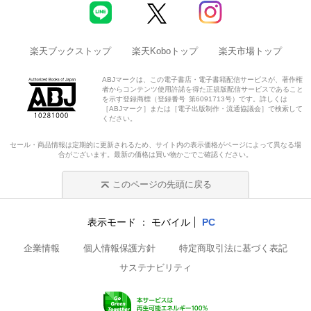
楽天ブックストップ
楽天Koboトップ
楽天市場トップ
ABJマークは、この電子書店・電子書籍配信サービスが、著作権
者からコンテンツ使用許諾を得た正規版配信サービスであること
を示す登録商標（登録番号 第6091713号）です。詳しくは
［ABJマーク］または［電子出版制作・流通協議会］で検索して
ください。
セール・商品情報は定期的に更新されるため、サイト内の表示価格がページによって異なる場
合がございます。最新の価格は買い物かごでご確認ください。
このページの先頭に戻る
表示モード
モバイル
PC
企業情報
個人情報保護方針
特定商取引法に基づく表記
サステナビリティ