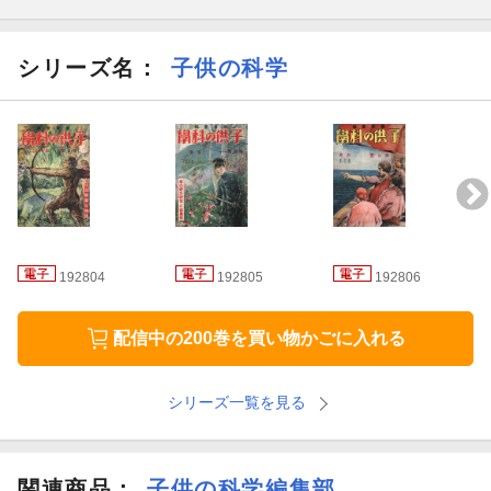
現のまま残しています。あらかじめご了承ください。
※権利処理等の理由で、記事の内容が表示されていないことがあ
シリーズ名：
子供の科学
ります。
192804
192805
192806
配信中の200巻を買い物かごに入れる
シリーズ一覧を見る
関連商品
：
子供の科学編集部