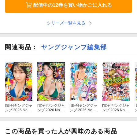
配信中の12巻を買い物かごに入れる
シリーズ一覧を見る
関連商品
：
ヤングジャンプ編集部
[電子]
ヤングジャ
[電子]
ヤングジャ
[電子]
ヤングジャ
[電子]
ヤングジャ
[
ンプ 2026 No.3
ンプ 2026 No.3
ンプ 2026 No.3
ンプ 2026 No.3
ン
6＆37合併号
5
4
1
2
この商品を買った人が興味のある商品