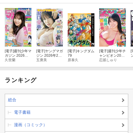
[電子]
週刊少年マ
[電子]
ヤングマガ
[電子]
キングダム
[電子]
週刊少年チ
[
ガジン 2026年2
ジン 2026年25
79
ャンピオン2026
5号[2026年5月2
久世蘭
号 [2026年5月1
五褒美
原泰久
年25号
忍舐しゅり
0日発売]
8日発売]
ランキング
総合
電子書籍
漫画（コミック）