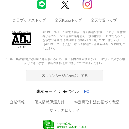
楽天ブックストップ
楽天Koboトップ
楽天市場トップ
ABJマークは、この電子書店・電子書籍配信サービスが、著作権
者からコンテンツ使用許諾を得た正規版配信サービスであること
を示す登録商標（登録番号 第6091713号）です。詳しくは
［ABJマーク］または［電子出版制作・流通協議会］で検索して
ください。
セール・商品情報は定期的に更新されるため、サイト内の表示価格がページによって異なる場
合がございます。最新の価格は買い物かごでご確認ください。
このページの先頭に戻る
表示モード
モバイル
PC
企業情報
個人情報保護方針
特定商取引法に基づく表記
サステナビリティ