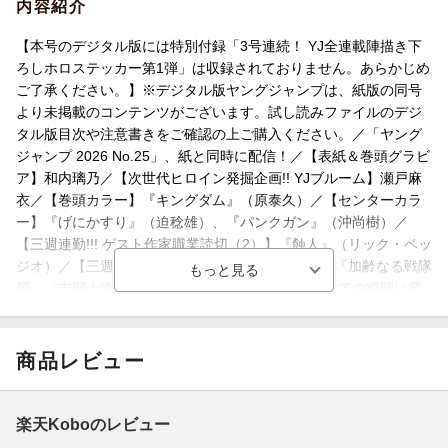
内容紹介
【本号のデジタル版には特別付録「3号連続！ YJ全連載陣描き下
ろしホロステッカー第1弾」は収録されておりません。あらかじめ
ご了承ください。】※デジタル版ヤングジャンプは、紙版の同号
より未掲載のコンテンツがございます。試し読みファイルのデジ
タル版目次や注意書きをご確認の上ご購入ください。／「ヤング
ジャンプ 2026 No.25」、紙と同時に配信！／【表紙＆巻頭グラビ
ア】和内璃乃／【次世代ヒロイン発掘企画!! YJブルーム】瀬戸麻
衣／【巻頭カラー】『キングダム』（原泰久）／【センターカラ
ー】『げにかすり』（迫稔雄）、『パンクガン』（沖尚樹）／
【三週連勤!!! ゲスト作家職業読切（2）】『蝕人』（リック・ベッ
ジオ）／【三週連勤!!! ゲスト作家職業読切（3）】『加齢なる戦隊
屋』（吉嗣士道）／【巻末グラビア】岸田雅（すべての瞬間は君
だった。）／ほか、14作品を掲載！
商品レビュー
楽天Koboのレビュー