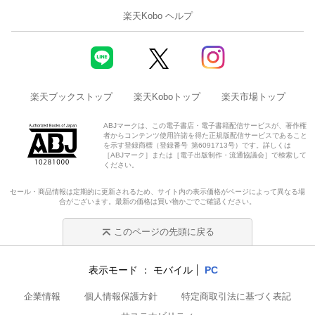
楽天Kobo ヘルプ
楽天ブックストップ
楽天Koboトップ
楽天市場トップ
ABJマークは、この電子書店・電子書籍配信サービスが、著作権
者からコンテンツ使用許諾を得た正規版配信サービスであること
を示す登録商標（登録番号 第6091713号）です。詳しくは
［ABJマーク］または［電子出版制作・流通協議会］で検索して
ください。
セール・商品情報は定期的に更新されるため、サイト内の表示価格がページによって異なる場
合がございます。最新の価格は買い物かごでご確認ください。
このページの先頭に戻る
表示モード
モバイル
PC
企業情報
個人情報保護方針
特定商取引法に基づく表記