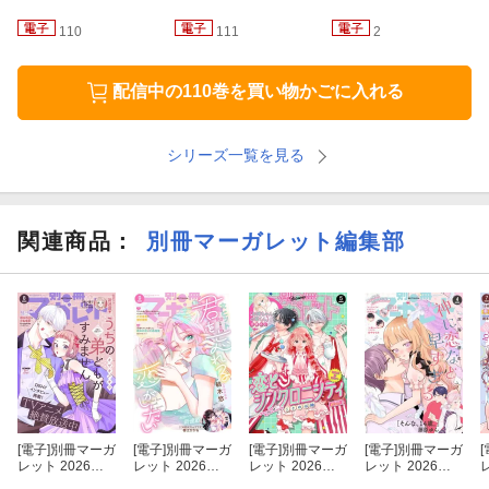
110
111
2
配信中の110巻を買い物かごに入れる
シリーズ一覧を見る
関連商品
：
別冊マーガレット編集部
[電子]
別冊マーガ
[電子]
別冊マーガ
[電子]
別冊マーガ
[電子]
別冊マーガ
[
レット 2026年8
レット 2026年9
レット 2026年5
レット 2026年4
月号
月号
月号
月号