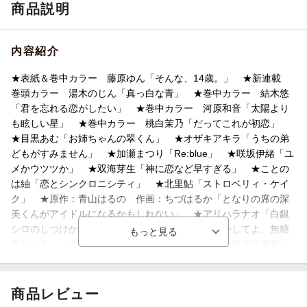
商品説明
内容紹介
★表紙＆巻中カラー 藤原ゆん「そんな、14歳。」 ★新連載
巻頭カラー 湯木のじん「真っ白な青」 ★巻中カラー 結木悠
「君を忘れる恋がしたい」 ★巻中カラー 河原和音「太陽より
も眩しい星」 ★巻中カラー 桃白茉乃「だってこれが初恋」
★目黒あむ「お姉ちゃんの翠くん」 ★オザキアキラ「うちの弟
どもがすみません」 ★加瀬まつり「Re:blue」 ★咲坂伊緒「ユ
メかウツツか」 ★双海芽生「神に恋など早すぎる」 ★ことの
は紬「恋とシンクロニシティ」 ★北里鮎「ストロベリィ・ケイ
ク」 ★原作：青山はるの 作画：ちづはるか「となりの席の深
美くんがアイドルになるかもしれない」 ★アリハラナオ「白銀
シロのしつけかた」 ★読みきり 泉麦歩「甘やかしてよ、無糖
プリンス」 ※紙版に掲載されている記事は、電子版では掲載し
ていない場合があります。
商品レビュー