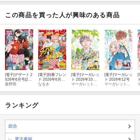
この商品を買った人が興味のある商品
[電子]
デザート 2
[電子]
別冊フレン
[電子]
マーガレッ
[電子]
マーガレッ
[
026年6月号[202
ド 2026年6月号
ト 2026年10・1
ト 2026年12号
6年4月23日発
森野萌
[2026年5月13日
なるき
1合併号
マーガレット編集部
マーガレット編集部
売]
発売]
ランキング
総合
電子書籍