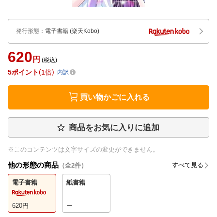
発行形態
：
電子書籍
(楽天Kobo)
620
円
(税込)
5
ポイント
1倍
内訳
買い物かごに入れる
商品をお気に入りに追加
※このコンテンツは文字サイズの変更ができません。
他の形態の商品
すべて見る
（全
2
件）
電子書籍
紙書籍
620
円
ー