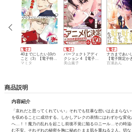
れな生贄
40までにしたい10の
パーフェクトアディ
ナカまであいし
子限定か
こと（3）【電子特別
クション 4 【電子限
【電子限定か
画付】
ぶ
版】
マミタ
定かきおろし漫画2P
美山薫子
し漫画付】
百瀬あん
付】
商品説明
内容紹介
「哀れだと思ってくれていい」それでも狂暴な想いは止まらない
を収めることに成功する。しかしアレクの表情にはわずかな変化
へ…！！魔力の乱れを起こし前後不覚に陥るロニール…その時溢
む不安。それぞれの秘密を胸に秘めたまま肌を重ねる２人。切な