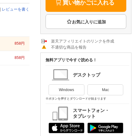
楽天チケット
買い物かごに入れる
エンタメニュース
|
レビューを書く
推し楽
楽天アフィリエイトのリンクを作成
858
円
不適切な商品を報告
858
円
無料アプリで今すぐ読める！
デスクトップ
Windows
Mac
※ボタンを押すとダウンロードが始まります
スマートフォン・
タブレット