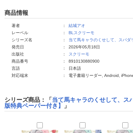
商品情報
著者
：
結城アオ
レーベル
：
BLスクリーモ
シリーズ名
：
当て馬キャラのくせして、スパダ
発売日
：
2026年05月18日
出版社
：
スクリーモ
商品番号
：
8910130880900
言語
：
日本語
対応端末
：
電子書籍リーダー, Android, iPh
シリーズ商品：「
当て馬キャラのくせして、ス
版特典ペーパー付き】
」