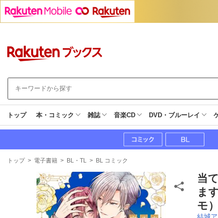
トップ
本・コミック
雑誌
音楽CD
DVD・ブルーレイ
現
トップ
>
電子書籍
>
BL・TL
>
BL コミック
在
地
当
ま
モ）
結城ア