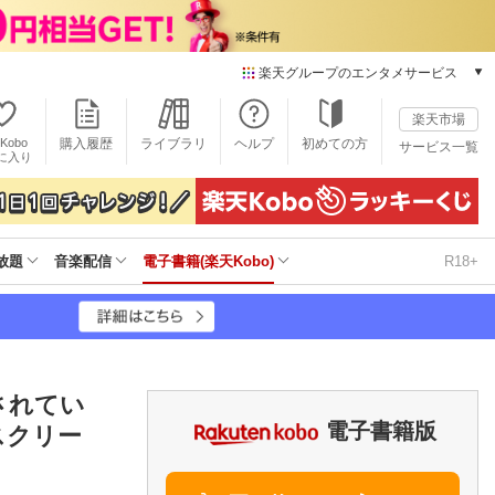
楽天グループのエンタメサービス
電子書籍
楽天市場
楽天Kobo
Kobo
購入履歴
ライブラリ
ヘルプ
初めての方
サービス一覧
本/ゲーム/CD/DVD
に入り
楽天ブックス
雑誌読み放題
楽天マガジン
放題
音楽配信
電子書籍(楽天Kobo)
R18+
音楽配信
楽天ミュージック
動画配信
楽天TV
動画配信ガイド
Rakuten PLAY
されてい
無料テレビ
電子書籍版
スクリー
Rチャンネル
チケット