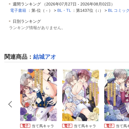
週間ランキング （2026年07月27日 - 2026年08月02日）
電子書籍
：第-位（ - ） >
BL・TL
：第1437位（↓） >
BL コミッ
日別ランキング
ランキング情報がありません。
関連商品
：
結城アオ
馬キャラ
当て馬キャラ
当て馬キャラ
当て馬