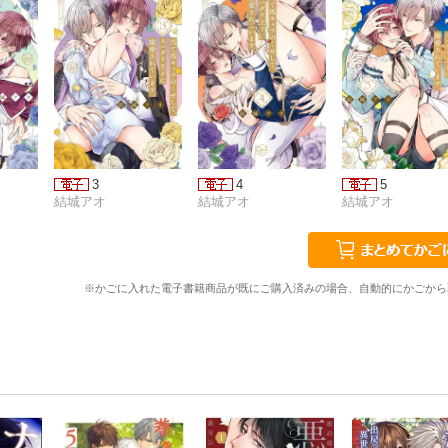
3
4
5
結城アオ
結城アオ
結城アオ
※かごに入れた電子書籍商品が既にご購入済みの場合、自動的にかごから