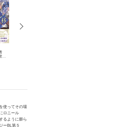
者
異世界の沙汰は社畜
嫌われ者の俺はやり
半魔の竜騎士は、
世界
次第 7
直しの世界で義弟達
境伯に執着される
４）
采 和輝
にごまをする１
犬崎ヨナ
森永あぐり
を使ってその場
にロニール
するように膨ら
ジーBL第５