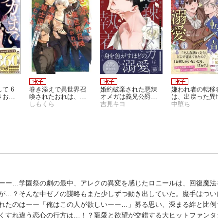
て 6
巻き添えで異世界召
婚約破棄された悪辣
嫌われ者の転移
きおろ
喚されたおれは、最
オメガは義兄公爵に
は、出戻った異
強騎士団に拾われる
しもくら
執着される: 1【イラ
吉見キヨ
で溺愛される（
中堕ち
５
スト特典付】
ーー…学園祭の劇の最中、アレクの異変を感じたロニールは、回復魔法
が…？そんな中ゼノの謀略もまた少しずつ動き出していた。魔手はつい
れたのはーー「俺はこの人が欲しいーー…」募る思い、深まる絆と比例
くすれ違う恋心の行方は…！？寵愛と欲望が交錯する大ヒットファンタ