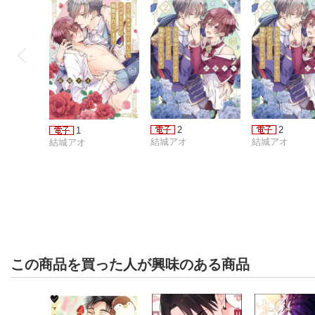
2
2
1
結城アオ
結城アオ
結城アオ
この商品を買った人が興味のある商品