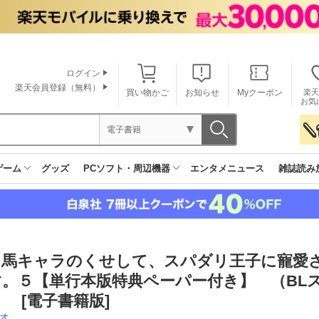
ログイン
楽天会員登録（無料）
買い物かご
お知らせ
Myクーポン
楽天
お気
電子書籍
ゲーム
グッズ
PCソフト・周辺機器
エンタメニュース
雑誌読み
て馬キャラのくせして、スパダリ王子に寵愛
す。５【単行本版特典ペーパー付き】 （BL
 [電子書籍版]
オ