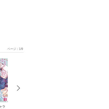
ページ：
1
/
9
ャラ
蓮くんは剥い
当て馬キャラ
蓮くんは剥