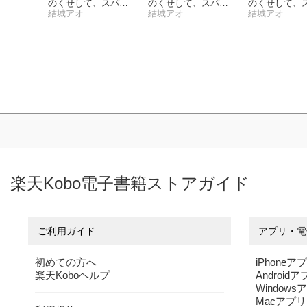
、スパダ
のくせして、スパダ
のくせして、スパダ
のくせして、
愛されて
リ王子に寵愛されて
結城アオ
リ王子に寵愛されて
結城アオ
リ王子に寵愛
結城アオ
2）
います。４【単行本
います。３【単行本
います。２【
版特典ペーパー付
版特典ペーパー付
付特装版】
き】
き】
楽天Kobo電子書籍ストアガイド
ご利用ガイド
アプリ・電
初めての方へ
iPhoneア
楽天Koboヘルプ
Android
Windows
Macアプリ