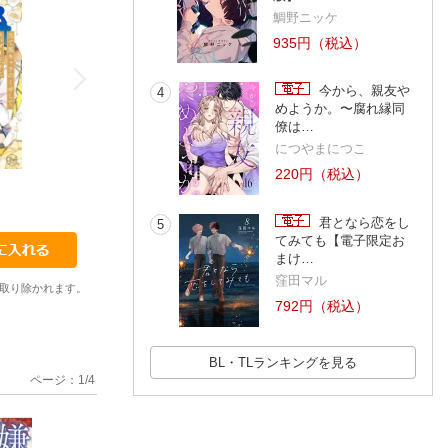
鯛野ニッケ
935円（税込）
今から、親友や
4
めようか。〜腐れ縁同
僚は…
につやまにつこ
220円（税込）
君となら恋をし
5
てみても【電子限定お
まけ…
窪田マル
取り除かれます。
792円（税込）
BL・TLランキングを見る
ページ：
1
/
4