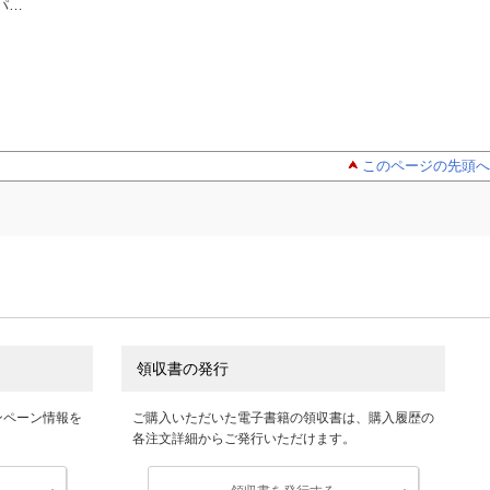
パダ
たらおんなのこ。２
のくせして、スパダ
たらおんなのこ。
れて
【単行本版特典ペー
結城アオ
リ王子に寵愛されて
結城アオ
【単行本版特典ペ
結城アオ
パー付き】
います。２【単行本
パー付き】
版特典ペーパー付
き】
このページの先頭へ
領収書の発行
ンペーン情報を
ご購入いただいた電子書籍の領収書は、購入履歴の
各注文詳細からご発行いただけます。