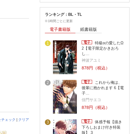
ランキング：BL・TL
※1時間ごとに更新
電子書籍版
紙書籍版
特級αの愛したΩ
1
2【電子限定かきおろ
し…
神波アユミ
878円（税込）
これから俺は、
2
後輩に抱かれます 6【電
子…
佳門サエコ
878円（税込）
をチェック
|
クリア
体感予報【描き
3
下ろしおまけ付き特装
版】 3