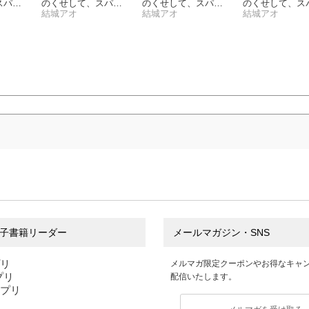
スパダ
のくせして、スパダ
のくせして、スパダ
のくせして、ス
されて
リ王子に寵愛されて
結城アオ
リ王子に寵愛されて
結城アオ
リ王子に寵愛さ
結城アオ
小冊子
います。（32）
います。１【単行本
います。（31）
版特典ペーパー付
き】
子書籍リーダー
メールマガジン・SNS
プリ
メルマガ限定クーポンやお得なキャ
アプリ
配信いたします。
アプリ