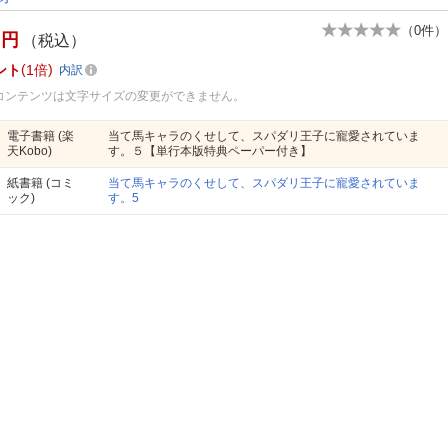
（
0
件）
円
（税込）
ント
1倍
内訳
コンテンツは文字サイズの変更ができません。
電子書籍
(楽
当て馬キャラのくせして、スパダリ王子に寵愛されていま
天Kobo)
す。５【単行本版特典ペーパー付き】
紙書籍
(コミ
当て馬キャラのくせして、スパダリ王子に寵愛されていま
ック)
す。5