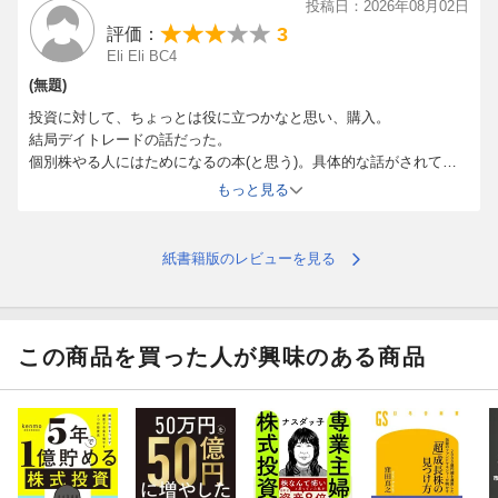
投稿日：2026年08月02日
3
評価：
Eli Eli BC4
(無題)
投資に対して、ちょっとは役に立つかなと思い、購入。
結局デイトレードの話だった。
個別株やる人にはためになるの本(と思う)。具体的な話がされてい
るが、結局、仕事を持っている実現不可能。
もっと見る
結局、楽して億り人にはなれない事を思い知らされた。
やはり、一番楽なのはなるべく早い内からオルカンに投資しておく
ことかな。少額でも積みたてておけば、定年時にはまあまあの金額
紙書籍版のレビューを見る
になる。大企業に勤めてるなら、本気だすなら40歳過ぎてからでも
多分大丈夫。
筆者が投資のスキルを身につけるまでは
スマホの1日平均視聴時間：8時間38分
この商品を買った人が興味のある商品
Xでの滞在：週に約20時間（1日約3時間）
Xのアプリを開く回数：1日約60回
らしい。育休だから出来たこと。無職の人以外、無理。
なお、Part1はほとんど自叙伝。読まなくても大丈夫。