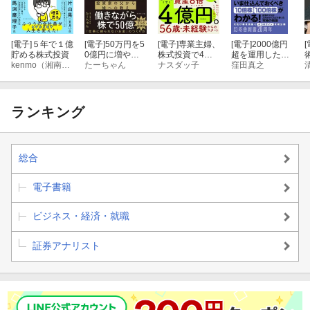
[電子]
５年で１億
[電子]
50万円を5
[電子]
専業主婦、
[電子]
2000億円
[
貯める株式投資
0億円に増やし
株式投資で4億
超を運用した伝
kenmo（湘南投資勉強会）
た 投資家の父か
たーちゃん
円。
ナスダッ子
説のファンドマ
窪田真之
ら娘への教え
ネジャーが明か
す 「超」成長
株の見つけ方
ランキング
総合
電子書籍
ビジネス・経済・就職
証券アナリスト