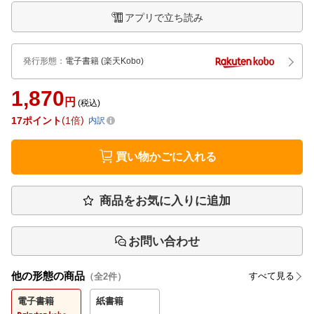
アプリで立ち読み
発行形態
：
電子書籍
(楽天Kobo)
1,870
円
(税込)
17
ポイント
1倍
内訳
買い物かごに入れる
商品をお気に入りに追加
お問い合わせ
他の形態の商品
すべて見る
（全
2
件）
電子書籍
紙書籍