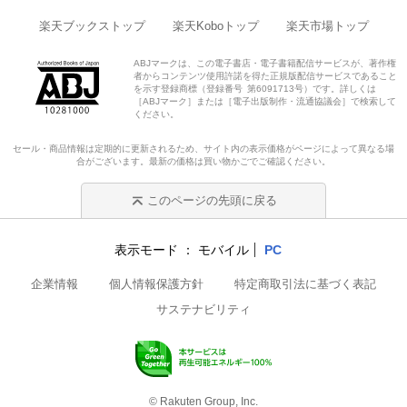
楽天ブックストップ
楽天Koboトップ
楽天市場トップ
ABJマークは、この電子書店・電子書籍配信サービスが、著作権
者からコンテンツ使用許諾を得た正規版配信サービスであること
を示す登録商標（登録番号 第6091713号）です。詳しくは
［ABJマーク］または［電子出版制作・流通協議会］で検索して
ください。
セール・商品情報は定期的に更新されるため、サイト内の表示価格がページによって異なる場
合がございます。最新の価格は買い物かごでご確認ください。
このページの先頭に戻る
表示モード
モバイル
PC
企業情報
個人情報保護方針
特定商取引法に基づく表記
サステナビリティ
© Rakuten Group, Inc.