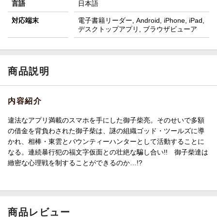
言語
日本語
対応端末
電子書籍リーダー, Android, iPhone, iPad,
デスクトップアプリ, ブラウザビューア
商品説明
内容紹介
違法なアプリ満載のスマホを手にした御子柴亮。そのせいで多額
の借金を背負わされた御子柴は、謎の組織ゴッド・ツールズに導
かれ、相棒・東雲とバウンティーハンターとして活動することに
なる。連続暴行犯の福文字仮面との壮絶な騙し合い!! 御子柴達は
緻密な心理戦を制することができるのか…!?
商品レビュー