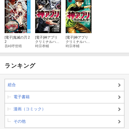
[電子]
鬼滅の刃 2
[電子]
神アプリ
[電子]
神アプリ
2
クリミナルハン
クリミナルハン
吾峠呼世晴
ター 3
時宗孝輔
ター 2
時宗孝輔
ランキング
総合
電子書籍
漫画（コミック）
その他