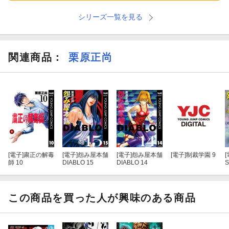
シリーズ一覧を見る
関連商品
：
栗原正尚
[電子]
粛正の解毒
[電子]
怨み屋本舗
[電子]
怨み屋本舗
[電子]
制裁学園 9
[
師 10
DIABLO 15
DIABLO 14
S
この商品を買った人が興味のある商品