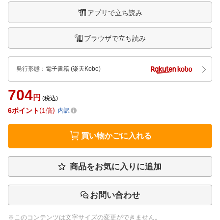
アプリで立ち読み
ブラウザで立ち読み
発行形態
：
電子書籍
(楽天Kobo)
704
円
(税込)
6
ポイント
1倍
内訳
買い物かごに入れる
商品をお気に入りに追加
お問い合わせ
※このコンテンツは文字サイズの変更ができません。