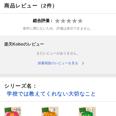
また、感情にはそれぞれ役割があり、コントロールするだけでは
商品レビュー（2件）
なく、認めて受け入れることも必要です。
総合評価：
この本を読んだあなたが、自分の感情のすべてを大切に感じ、そ
れらとうまくつきあっていけるようになることを願っています。
条件に満たないため、評価は表示できません。
※本書は、第２回学参大賞・旺文社創業90周年 特別企画『学校で
楽天Koboのレビュー
は教えてくれない大切なこと』シリーズ
まだレビューがありません。
「まんが・キャラクター企画大賞」受賞作品です。
紙書籍版のレビューを見る
シリーズ名：
学校では教えてくれない大切なこと