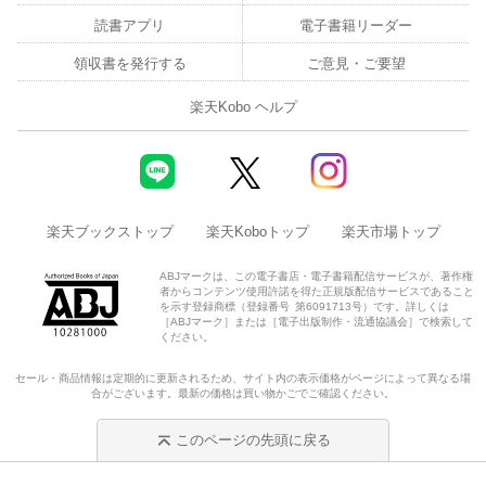
読書アプリ
電子書籍リーダー
領収書を発行する
ご意見・ご要望
楽天Kobo ヘルプ
楽天ブックストップ
楽天Koboトップ
楽天市場トップ
ABJマークは、この電子書店・電子書籍配信サービスが、著作権
者からコンテンツ使用許諾を得た正規版配信サービスであること
を示す登録商標（登録番号 第6091713号）です。詳しくは
［ABJマーク］または［電子出版制作・流通協議会］で検索して
ください。
セール・商品情報は定期的に更新されるため、サイト内の表示価格がページによって異なる場
合がございます。最新の価格は買い物かごでご確認ください。
このページの先頭に戻る