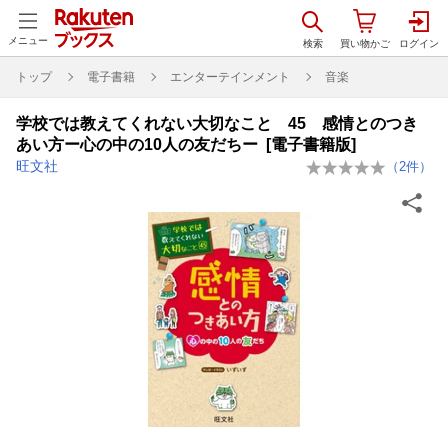
メニュー
トップ
電子書籍
エンターテインメント
音楽
学校では教えてくれない大切なこと 45 感情とのつき
あい方ー心の中の10人の友だちー [電子書籍版]
旺文社
（
2
件）