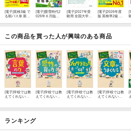
[電子]
英検3級 で
[電子]
螢雪時代2
[電子]
2027年受
[電子]
2026年度
[
る順パス単 新装
026年６月臨時
験用 全国大学入
版 英検準2級 過
5訂版（音声DL
増刊 進路決定 資
試問題正解 10物
去6回全問題集
付）
格・職業・奨学
理
（音声DL付）
金ガイド
この商品を買った人が興味のある商品
[電子]
学校では教
[電子]
学校では教
[電子]
学校では教
[電子]
学校では教
[
えてくれない大
えてくれない大
えてくれない大
えてくれない大
切なこと24言葉
切なこと21感性
切なこと25プロ
切なこと23文章
の力 語彙で広
の育て方〜セン
グラミングって
がうまくなる
がる世界
スをみがく〜
何？(IT社会のし
くみ)
ランキング