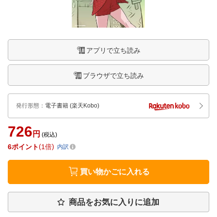
アプリで立ち読み
ブラウザで立ち読み
発行形態
：
電子書籍
(楽天Kobo)
726
円
(税込)
6
ポイント
1倍
内訳
買い物かごに入れる
商品をお気に入りに追加