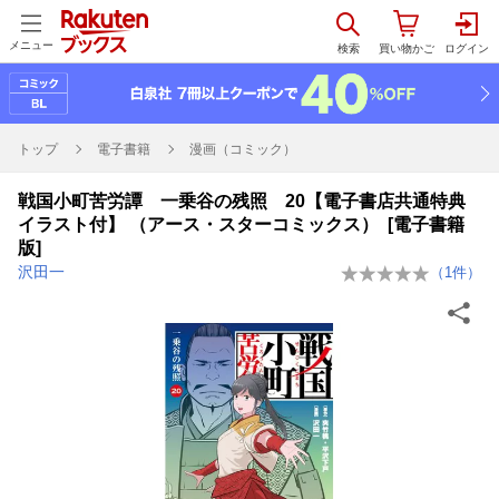
メニュー
トップ
電子書籍
漫画（コミック）
戦国小町苦労譚 一乗谷の残照 20【電子書店共通特典
イラスト付】 （アース・スターコミックス） [電子書籍
版]
沢田一
（
1
件）