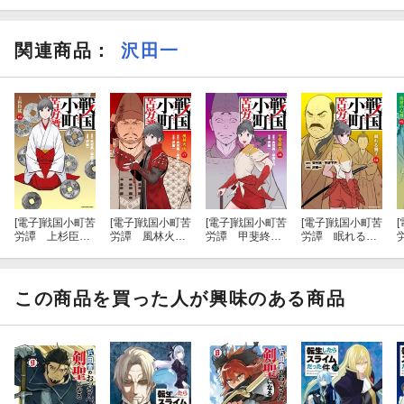
関連商品
：
沢田一
[電子]
戦国小町苦
[電子]
戦国小町苦
[電子]
戦国小町苦
[電子]
戦国小町苦
[
労譚 上杉臣
労譚 風林火
労譚 甲斐終
労譚 眠れる獅
従 19【電子書
山 17【電子書
焉 18【電子書
子 14【電子書
店共通特典イラ
店共通特典イラ
店共通特典イラ
店共通特典イラ
スト付】
スト付】
スト付】
スト付】
この商品を買った人が興味のある商品