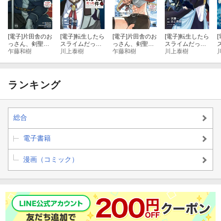
[電子]
片田舎のお
[電子]
転生したら
[電子]
片田舎のお
[電子]
転生したら
[
っさん、剣聖に
スライムだった
っさん、剣聖に
スライムだった
なる〜ただの田
乍藤和樹
件（３２）
川上泰樹
なる〜ただの田
乍藤和樹
件（３１）
川上泰樹
舎の剣術師範だ
舎の剣術師範だ
ったのに、大成
ったのに、大成
した弟子たちが
した弟子たちが
俺を放ってくれ
俺を放ってくれ
ランキング
ない件〜 9
ない件〜 8
総合
電子書籍
漫画（コミック）