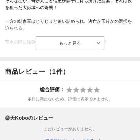
そんななか、奇妙丸こと信忠が静子に持ち掛けた提案、それは夜
を狙った大嶽城への奇襲！
一方の朝倉軍はじりじりと追い詰められ、逃亡か玉砕かの選択を
迫られる。
背水の陣に臨み、当主・朝倉義景の下す決断は──？
「小説家になろう」発人気時代小説コミカライズ、栄耀栄華の一
乗谷に暗雲兆す第20巻!!
商品レビュー（1件）
総合評価：
条件に満たないため、評価は表示できません。
楽天Koboのレビュー
まだレビューがありません。