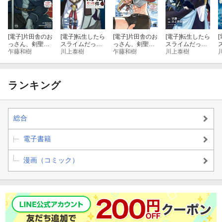
[電子]
片田舎のお
[電子]
転生したら
[電子]
片田舎のお
[電子]
転生したら
[
っさん、剣聖に
スライムだった
っさん、剣聖に
スライムだった
なる〜ただの田
乍藤和樹
件（３２）
川上泰樹
なる〜ただの田
乍藤和樹
件（３１）
川上泰樹
舎の剣術師範だ
舎の剣術師範だ
ったのに、大成
ったのに、大成
した弟子たちが
した弟子たちが
俺を放ってくれ
俺を放ってくれ
ランキング
ない件〜 9
ない件〜 8
総合
電子書籍
漫画（コミック）