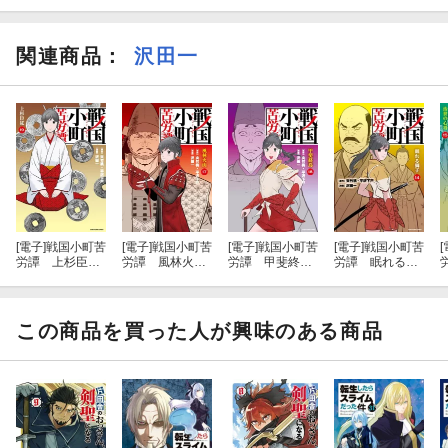
関連商品
：
沢田一
[電子]
戦国小町苦
[電子]
戦国小町苦
[電子]
戦国小町苦
[電子]
戦国小町苦
[
労譚 上杉臣
労譚 風林火
労譚 甲斐終
労譚 眠れる獅
従 19【電子書
山 17【電子書
焉 18【電子書
子 14【電子書
店共通特典イラ
店共通特典イラ
店共通特典イラ
店共通特典イラ
スト付】
スト付】
スト付】
スト付】
この商品を買った人が興味のある商品