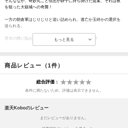
そんななか、奇妙丸こと信忠が静子に持ち掛けた提案、それは夜
を狙った大嶽城への奇襲！
一方の朝倉軍はじりじりと追い詰められ、逃亡か玉砕かの選択を
迫られる。
背水の陣に臨み、当主・朝倉義景の下す決断は──？
「小説家になろう」発人気時代小説コミカライズ、栄耀栄華の一
乗谷に暗雲兆す第20巻!!
商品レビュー（1件）
総合評価：
条件に満たないため、評価は表示できません。
楽天Koboのレビュー
まだレビューがありません。