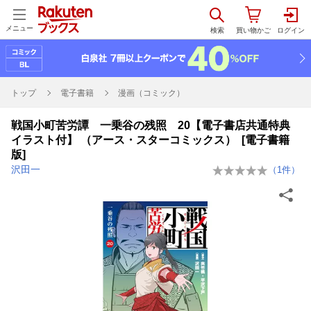
メニュー
トップ
電子書籍
漫画（コミック）
戦国小町苦労譚 一乗谷の残照 20【電子書店共通特典
イラスト付】 （アース・スターコミックス） [電子書籍
版]
沢田一
（
1
件）