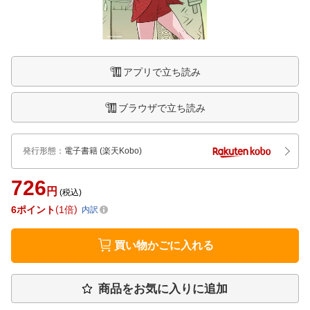
アプリで立ち読み
ブラウザで立ち読み
発行形態
：
電子書籍
(楽天Kobo)
726
円
(税込)
6
ポイント
1倍
内訳
買い物かごに入れる
商品をお気に入りに追加