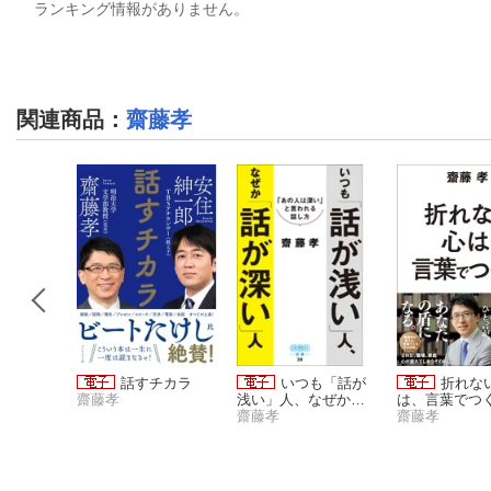
ランキング情報がありません。
関連商品
：
齋藤孝
年後まで残
話すチカラ
いつも「話が
折れな
人のすご
齋藤孝
浅い」人、なぜか
は、言葉でつ
「話が深い」人
齋藤孝
齋藤孝