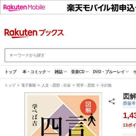
トップ
本・コミック
雑誌
音楽CD
DVD・ブルーレイ
現
トップ
>
電子書籍
>
人文・思想・社会
>
哲学・思想
>
その他
在
地
図解
齋藤孝
1,4
13
ポ