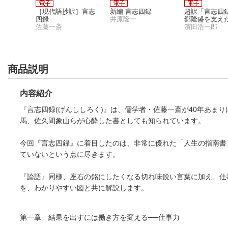
 作品
［現代語抄訳］言志
新編 言志四録
超訳「言志四
四録
井原隆一
郷隆盛を支え
佐藤一斎
１の言葉
濱田浩一郎
商品説明
内容紹介
『言志四録(げんししろく)』は、儒学者・佐藤一斎が40年あま
馬、佐久間象山らが心酔した書としても知られています。
今回『言志四録』に着目したのは、非常に優れた「人生の指南書
ていないという点に尽きます。
『論語』同様、座右の銘にしたくなる切れ味鋭い言葉に加え、仕
を、わかりやすい図と共に解説します。
第一章 結果を出すには働き方を変える──仕事力