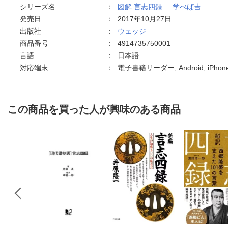
シリーズ名
：
図解 言志四録──学べば吉
発売日
：
2017年10月27日
出版社
：
ウェッジ
商品番号
：
4914735750001
言語
：
日本語
対応端末
：
電子書籍リーダー, Android, iPho
この商品を買った人が興味のある商品