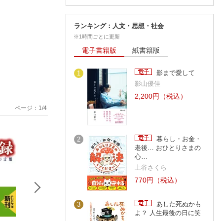
ランキング：人文・思想・社会
※1時間ごとに更新
電子書籍版
紙書籍版
影まで愛して
1
影山優佳
2,200円（税込）
ページ：
1
/
4
暮らし・お金・
2
老後… おひとりさまの
心…
上谷さくら
770円（税込）
あした死ぬかも
3
よ？ 人生最後の日に笑