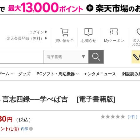
ログイン
楽天会員登録（無料）
買い物かご
お知らせ
Myクーポン
楽天
お気
電子書籍
ゲーム
グッズ
PCソフト・周辺機器
エンタメニュース
雑誌読み
 言志四録──学べば吉 [電子書籍版]
30
（
2
件）
円
（税込）
イント
1倍
内訳