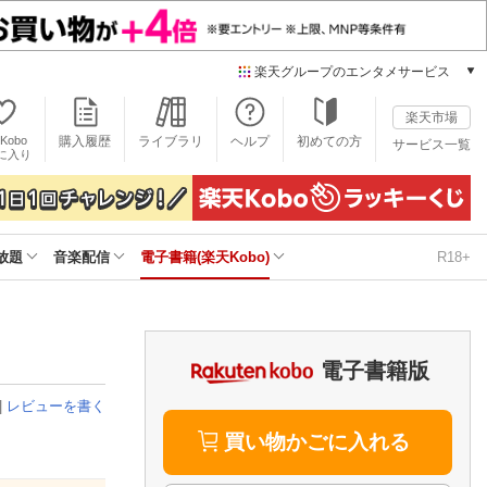
楽天グループのエンタメサービス
電子書籍
楽天市場
楽天Kobo
Kobo
購入履歴
ライブラリ
ヘルプ
初めての方
サービス一覧
本/ゲーム/CD/DVD
に入り
楽天ブックス
雑誌読み放題
楽天マガジン
放題
音楽配信
電子書籍(楽天Kobo)
R18+
音楽配信
楽天ミュージック
動画配信
楽天TV
動画配信ガイド
電子書籍版
Rakuten PLAY
|
レビューを書く
無料テレビ
Rチャンネル
買い物かごに入れる
チケット