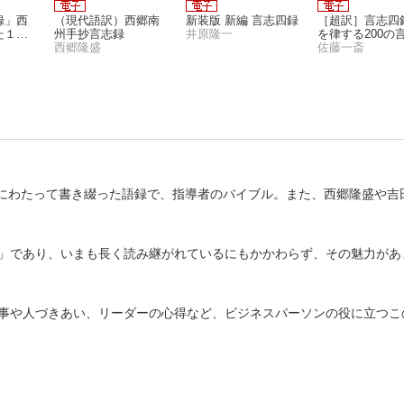
録」西
（現代語訳）西郷南
新装版 新編 言志四録
［超訳］言志四
た１０
州手抄言志録
井原隆一
を律する200の
西郷隆盛
佐藤一斎
りにわたって書き綴った語録で、指導者のバイブル。また、西郷隆盛や吉
」であり、いまも長く読み継がれているにもかかわらず、その魅力があ
事や人づきあい、リーダーの心得など、ビジネスパーソンの役に立つこ