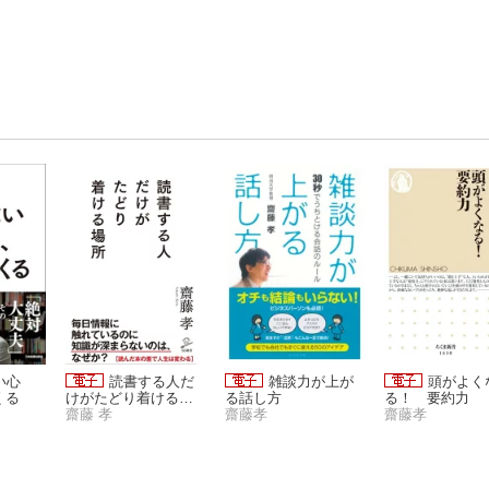
い心
読書する人だ
雑談力が上が
頭がよく
くる
けがたどり着ける場
る話し方
る！ 要約力
所
齋藤 孝
齋藤孝
齋藤孝