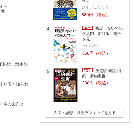
っ…
録 己
志の見つけ方
超訳 言志四録 佐
安倍晋三 回顧録
ひすいこたろう
言葉
佐藤一斎
藤一斎の「自分に火
安倍晋三
880円（税込）
をつける」言葉
田口佳史
暗記しないで化
4
学入門 新訂版 電子
を見…
平山令明
550円（税込）
田松陰、坂本龍
決定版 図説 旧
5
約・新約聖書
200円（税込）
まり広く知られ
の本の面白さ
人文・思想・社会ランキングを見る