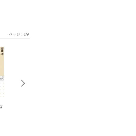
ページ：
1
/
9
な
本は読んだら
大人の語彙力
「美味しい
すぐアウトプットす
ノート
から始める日本語
る！
齋藤孝
齋藤 孝
齋藤孝