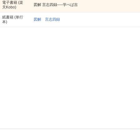
電子書籍
(楽
図解 言志四録──学べば吉
天Kobo)
紙書籍
(単行
図解 言志四録
本)