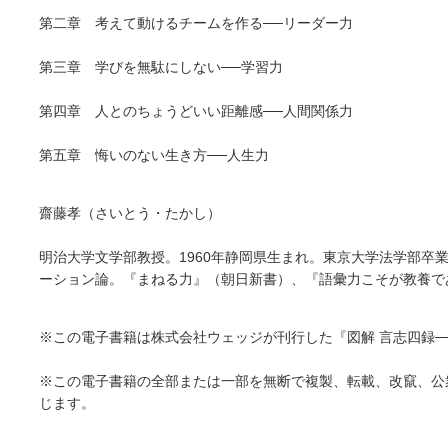
第二章 考えて動けるチームを作る──リーダー力
第三章 学びを無駄にしない──学習力
第四章 人とのちょうどいい距離感──人間関係力
第五章 悔いのない生き方──人生力
齋藤孝（さいとう・たかし）
明治大学文学部教授。1960年静岡県生まれ。東京大学法学部
ーション論。『まねる力』（朝日新書）、『語彙力こそが教養で
※この電子書籍は株式会社ウェッジが刊行した『図解 言志四録──
※この電子書籍の全部または一部を無断で複製、転載、改竄、公
じます。