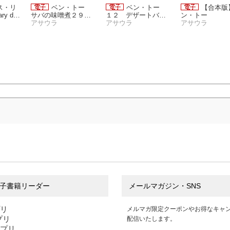
ス・リ
ベン・トー
ベン・トー
【合本版
ry day
サバの味噌煮２９０
１２ デザートバイ
ン・トー
円
アサウラ
キングプライスレス
アサウラ
アサウラ
子書籍リーダー
メールマガジン・SNS
プリ
メルマガ限定クーポンやお得なキャ
アプリ
配信いたします。
アプリ