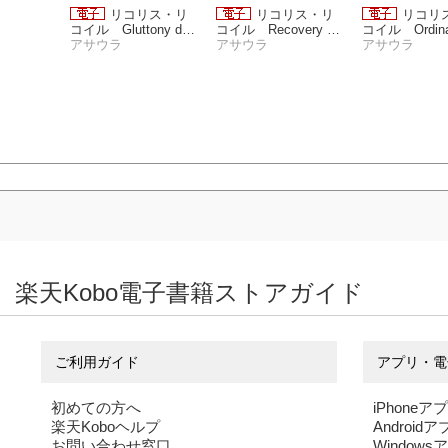
友達が少
リコリス・リ
リコリス・リ
リコリ
ーす 2
コイル Gluttony day
コイル Recovery da
コイル Ordina
s
アサウラ
ys
アサウラ
s
アサウラ
楽天Kobo電子書籍ストアガイド
ご利用ガイド
アプリ・電
初めての方へ
iPhoneア
楽天Koboヘルプ
Android
お問い合わせ窓口
Windows