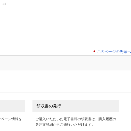
】ベ
DOUBLE HELI
ベン・トー
ベン・ト
X BLOSSOM（６）
３ 国産うなぎ弁当
９ おかずたっぷ
西馬ごめゆき
３００円
アサウラ
り！ 具だくさん！
アサウラ
り豊かな欧風カレ
弁当すぺしゃる３
５円
このページの先頭へ
領収書の発行
ンペーン情報を
ご購入いただいた電子書籍の領収書は、購入履歴の
各注文詳細からご発行いただけます。