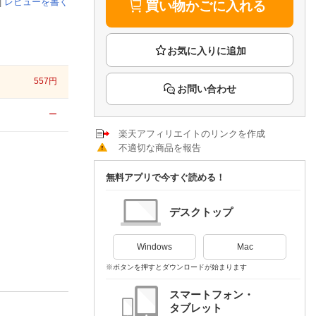
楽天チケット
|
レビューを書く
買い物かごに入れる
エンタメニュース
推し楽
557
円
お問い合わせ
ー
楽天アフィリエイトのリンクを作成
不適切な商品を報告
無料アプリで今すぐ読める！
デスクトップ
Windows
Mac
※ボタンを押すとダウンロードが始まります
スマートフォン・
タブレット