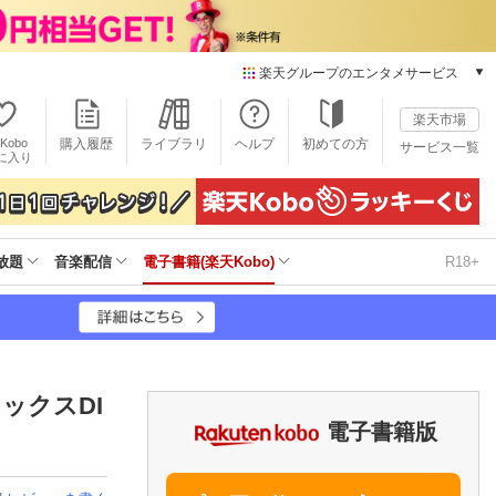
楽天グループのエンタメサービス
電子書籍
楽天市場
楽天Kobo
Kobo
購入履歴
ライブラリ
ヘルプ
初めての方
サービス一覧
本/ゲーム/CD/DVD
に入り
楽天ブックス
雑誌読み放題
楽天マガジン
放題
音楽配信
電子書籍(楽天Kobo)
R18+
音楽配信
楽天ミュージック
動画配信
楽天TV
動画配信ガイド
Rakuten PLAY
ミックスDI
無料テレビ
電子書籍版
Rチャンネル
チケット