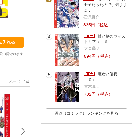
王子だったので、気まま
に…
石沢庸介
6
7
8
825円（税込）
アサウラ
アサウラ
アサウラ
杖と剣のウィス
4
トリア（１６）
大森藤ノ
取り除かれます。
594円（税込）
魔女と傭兵
5
（９）
ページ：
1
/
4
宮木真人
792円（税込）
漫画（コミック）ランキングを見る