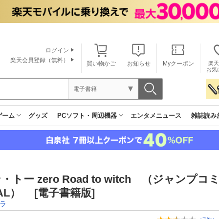
ログイン
楽天会員登録（無料）
買い物かご
お知らせ
Myクーポン
楽天
お気
電子書籍
ゲーム
グッズ
PCソフト・周辺機器
エンタメニュース
雑誌読み
・トー zero Road to witch （ジャンプコ
TAL） [電子書籍版]
ラ