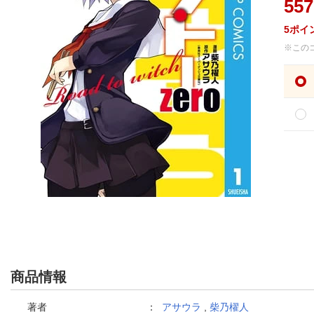
557
5
ポイ
※この
商品情報
著者
：
アサウラ
,
柴乃櫂人