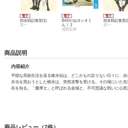
5
幼女戦記食堂(1)
BADだねヨシオく
幼女戦記食堂(2
京一
ん！ 1
京一
浅田弘幸
商品説明
内容紹介
平穏な高校生活を送る槍水仙は、どこかもの足りない日々に、自
弁当を買おうとした槍水は、突然攻撃を受ける。その場にいた先
在を知る。「魔導士」と呼ばれる金城と、不可思議な戦いに心惹
商品レビュー（7件）