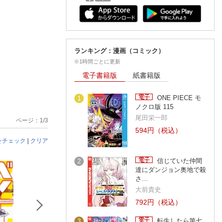
ランキング：漫画（コミック）
※1時間ごとに更新
電子書籍版
紙書籍版
ONE PIECE モ
1
ノクロ版 115
尾田栄一郎
ページ：1/3
594円（税込）
をチェック
|
クリア
信じていた仲間
2
達にダンジョン奥地で殺
さ…
大前貴史
792円（税込）
転生したら第七
3