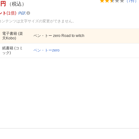
（
7
件）
円
（税込）
ント
1倍
内訳
コンテンツは文字サイズの変更ができません。
電子書籍
(楽
ベン・トー zero Road to witch
天Kobo)
紙書籍
(コミ
ベン・トーzero
ック)