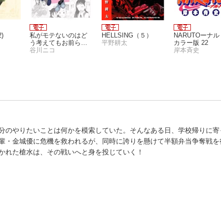
)
私がモテないのはど
HELLSING（５）
NARUTOーナ
う考えてもお前らが
平野耕太
カラー版 22
悪い！15巻
谷川ニコ
岸本斉史
分のやりたいことは何かを模索していた。そんなある日、学校帰りに寄
輩・金城優に危機を救われるが、同時に誇りを懸けて半額弁当争奪戦を
かれた槍水は、その戦いへと身を投じていく！