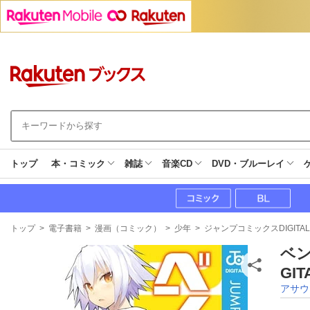
トップ
本・コミック
雑誌
音楽CD
DVD・ブルーレイ
現
トップ
>
電子書籍
>
漫画（コミック）
>
少年
>
ジャンプコミックスDIGITAL
在
地
ベン
GI
アサウ