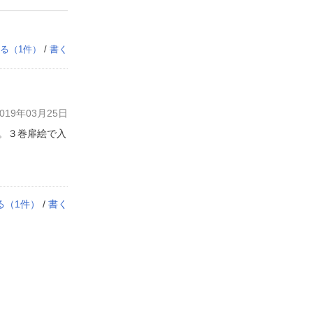
る（
1
件）
/
書く
19年03月25日
。３巻扉絵で入
る（
1
件）
/
書く