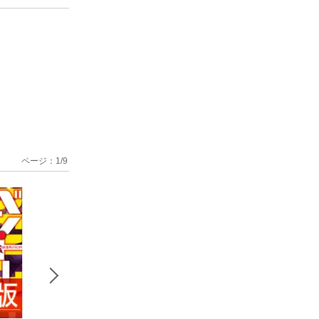
ページ：
1
/
9