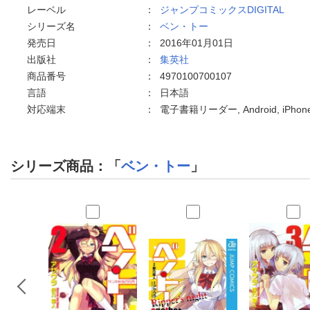
レーベル
：
ジャンプコミックスDIGITAL
シリーズ名
：
ベン・トー
発売日
：
2016年01月01日
出版社
：
集英社
商品番号
：
4970100700107
言語
：
日本語
対応端末
：
電子書籍リーダー, Android, iPh
シリーズ商品：「
ベン・トー
」