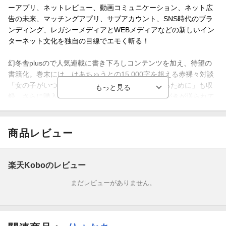
ーアプリ、ネットレビュー、動画コミュニケーション、ネット広
告の未来、マッチングアプリ、サブアカウント、SNS時代のブラ
ンディング、レガシーメディアとWEBメディアなどの新しいイン
ターネット文化を独自の目線でエモく斬る！
幻冬舎plusので人気連載に書き下ろしコンテンツを加え、待望の
書籍化。巻末には、はあちゅうとの15,000字を超える赤裸々対談
「女の子がいつまでもネットの第一線に立ち続けるために」も収
録。さらに購入者限定にりょかちからLINEであとがきが送られて
くる特典付き！
【目次】
商品レビュー
・自撮り女子が見る、インカメ越しのネット世界
楽天Koboのレビュー
・2回目の検索をしなければ安心出来ない私たち
まだレビューがありません。
・「盛りたいだけ」はもう古い？ 自撮り文化がもたらす新しい
コミュニケーション