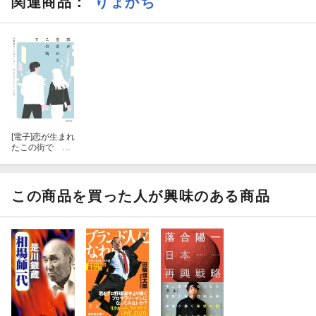
関連商品
：
りょかち
・私たち「ポストタラレバ娘世代」は、井の中の蛙を卒業して幸
せになれるか
・データのやり取りが、私たちの「会話」を確実に拡張していく
・ドラえもんって超優秀な広告媒体じゃないですか？ という話
・JKに学ぶ、サブアカウントのススメ
[電子]
恋が生まれ
・2017年、女子の「カワイイ」にまつわる戦略について
たこの街で ＃
東京デートスト
ーリー
・インターネットはいつでも私たちの「恋心」を叶えるツールだ
この商品を買った人が興味のある商品
・逆ブランディングは今日も、よくばりな私を救う
・私のレガシーメディア・コンプレックス
・特別付録1 はあちゅう×りょかち 対談「女の子がいつまでも
ネットの第一線に立ち続けるために」
・特別付録2 ひとこと自撮り奥義 他