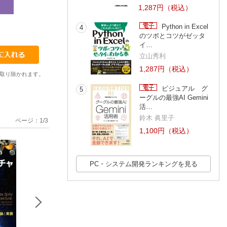
1,287円（税込）
Python in Excel
4
木田原 侑
藤原 惟
宮部 保雄
のツボとコツがゼッタ
イ…
立山秀利
1,287円（税込）
取り除かれます。
ビジュアル グ
5
ーグルの最強AI Gemini
活…
鈴木 眞里子
ページ：
1
/
3
1,100円（税込）
PC・システム開発ランキングを見る