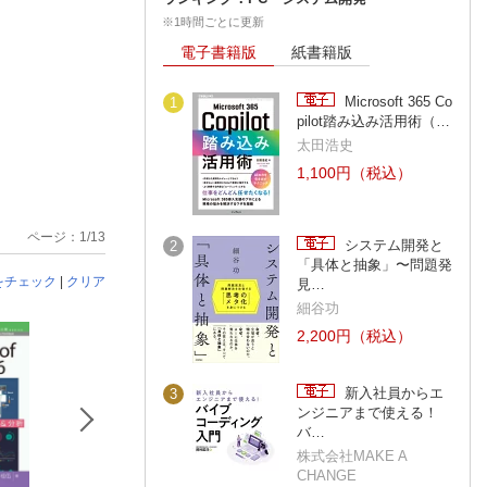
※1時間ごとに更新
電子書籍版
紙書籍版
Microsoft 365 Co
1
pilot踏み込み活用術（…
太田浩史
1,100円（税込）
ページ：1/13
システム開発と
2
「具体と抽象」〜問題発
をチェック
|
クリア
見…
細谷功
2,200円（税込）
新入社員からエ
3
ンジニアまで使える！
バ…
株式会社MAKE A
CHANGE