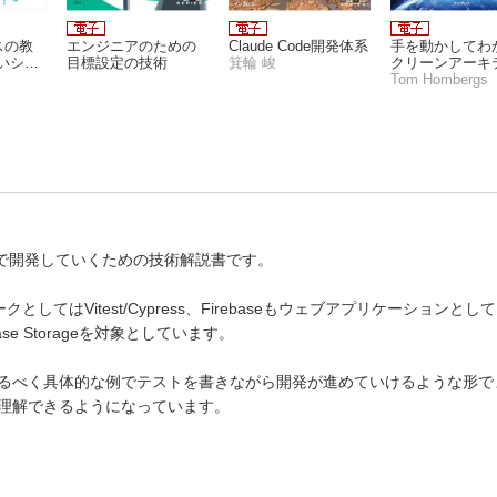
スの教
エンジニアのための
Claude Code開発体系
手を動かしてわ
いシス
目標設定の技術
箕輪 峻
クリーンアーキ
っても
チャ ヘキサゴ
Tom Hombergs
るシス
アーキテクチャ
るクリーンなア
ケーション開発
eな形で開発していくための技術解説書です。
としてはVitest/Cypress、Firebaseもウェブアプリケーションと
、Firebase Storageを対象としています。
るべく具体的な例でテストを書きながら開発が進めていけるような形で
理解できるようになっています。