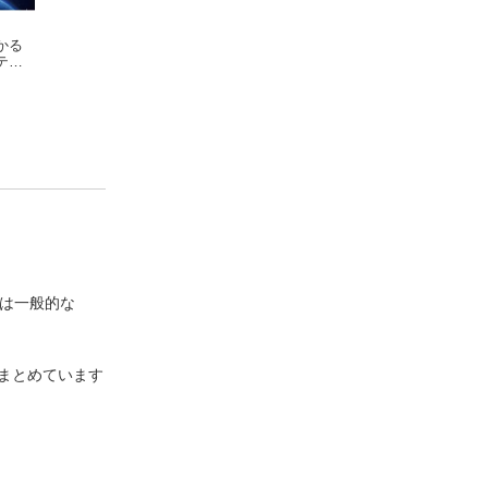
かる
エンジニアリングが
システム設計の面接
ユーザーの問題解
テク
好きな私たちのため
試験
とプロダクトの成
ナル
の エンジニアリン
サラ・ドラスナー
アレックス・シュウ
を導く エンジニ
ジ
によ
グマネジャー入門
のためのドキュメ
プリ
トライティング
しては一般的な
まとめています