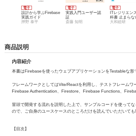
設計から学ぶFirebase
実践入門ユーザー認
ITレジリエン
実践ガイド
証
科書 止まらな
押野 泰平
斎藤 知明
テムから止ま
大和総研
素早く復旧す
テムへ
商品説明
内容紹介
本書はFirebaseを使ったウェブアプリケーションをTestabl
フレームワークとしてはVite/Reactを利用し、テストフレームワーク
Firebase Authentication、Firestore、Firebase Functions
冒頭で開発する流れを説明した上で、サンプルコードを使ってな
ので、ご自身のユースケースのところだけを読んでいただいても
【目次】