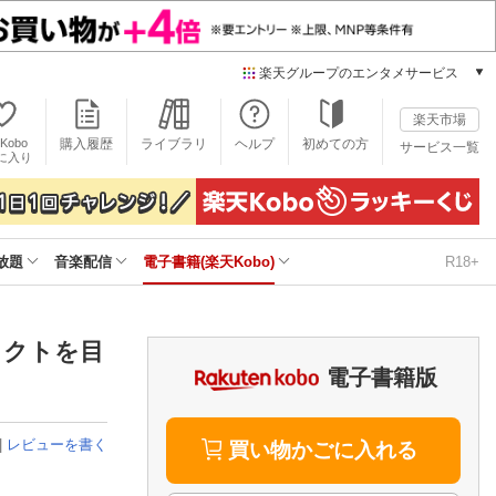
楽天グループのエンタメサービス
電子書籍
楽天市場
楽天Kobo
Kobo
購入履歴
ライブラリ
ヘルプ
初めての方
サービス一覧
本/ゲーム/CD/DVD
に入り
楽天ブックス
雑誌読み放題
楽天マガジン
放題
音楽配信
電子書籍(楽天Kobo)
R18+
音楽配信
楽天ミュージック
動画配信
楽天TV
ロジェクトを目
動画配信ガイド
電子書籍版
Rakuten PLAY
無料テレビ
|
レビューを書く
Rチャンネル
買い物かごに入れる
チケット