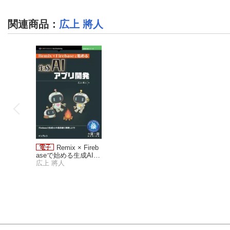
関連商品
：
広上 將人
Remix × Fireb
aseで始める生成AIア
プリ開発
広上 將人