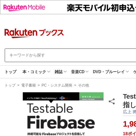
トップ
本・コミック
雑誌
音楽CD
DVD・ブルーレイ
現
トップ
>
電子書籍
>
PC・システム開発
>
その他
在
地
Te
指し
広上 
1,9
18
ポ