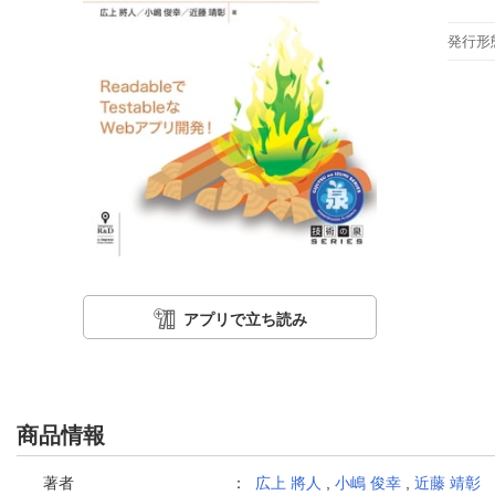
発行形
アプリで立ち読み
商品情報
著者
：
広上 將人
,
小嶋 俊幸
,
近藤 靖彰