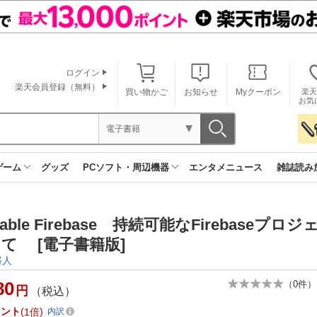
ログイン
楽天会員登録（無料）
買い物かご
お知らせ
Myクーポン
楽天
お気
電子書籍
ゲーム
グッズ
PCソフト・周辺機器
エンタメニュース
雑誌読み
stable Firebase 持続可能なFirebaseプ
て [電子書籍版]
將人
80
（
0
件）
円
（税込）
イント
1倍
内訳